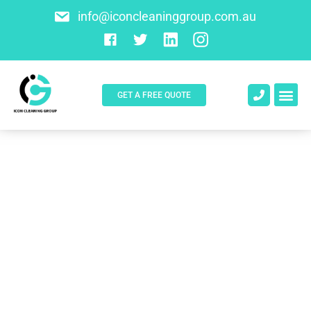
info@iconcleaninggroup.com.au
GET A FREE QUOTE
About Us
Contact Us