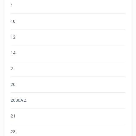
1
10
12
14
2
20
2000A Z
21
23