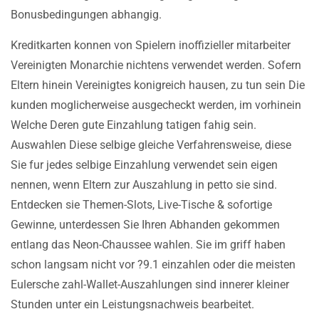
Bonusbedingungen abhangig.
Kreditkarten konnen von Spielern inoffizieller mitarbeiter
Vereinigten Monarchie nichtens verwendet werden. Sofern
Eltern hinein Vereinigtes konigreich hausen, zu tun sein Die
kunden moglicherweise ausgecheckt werden, im vorhinein
Welche Deren gute Einzahlung tatigen fahig sein.
Auswahlen Diese selbige gleiche Verfahrensweise, diese
Sie fur jedes selbige Einzahlung verwendet sein eigen
nennen, wenn Eltern zur Auszahlung in petto sie sind.
Entdecken sie Themen-Slots, Live-Tische & sofortige
Gewinne, unterdessen Sie Ihren Abhanden gekommen
entlang das Neon-Chaussee wahlen. Sie im griff haben
schon langsam nicht vor ?9.1 einzahlen oder die meisten
Eulersche zahl-Wallet-Auszahlungen sind innerer kleiner
Stunden unter ein Leistungsnachweis bearbeitet.