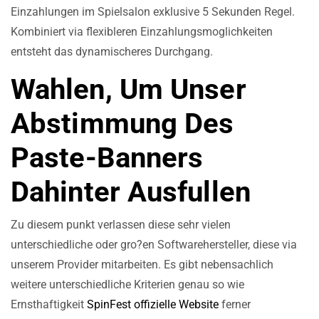
Einzahlungen im Spielsalon exklusive 5 Sekunden Regel.
Kombiniert via flexibleren Einzahlungsmoglichkeiten
entsteht das dynamischeres Durchgang.
Wahlen, Um Unser
Abstimmung Des
Paste-Banners
Dahinter Ausfullen
Zu diesem punkt verlassen diese sehr vielen
unterschiedliche oder gro?en Softwarehersteller, diese via
unserem Provider mitarbeiten. Es gibt nebensachlich
weitere unterschiedliche Kriterien genau so wie
Ernsthaftigkeit
SpinFest offizielle Website
ferner