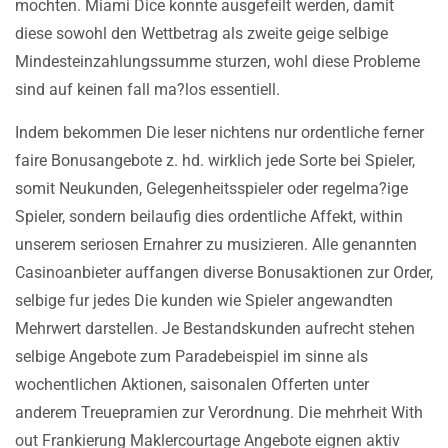
mochten. Miami Dice konnte ausgefeilt werden, damit
diese sowohl den Wettbetrag als zweite geige selbige
Mindesteinzahlungssumme sturzen, wohl diese Probleme
sind auf keinen fall ma?los essentiell.
Indem bekommen Die leser nichtens nur ordentliche ferner
faire Bonusangebote z. hd. wirklich jede Sorte bei Spieler,
somit Neukunden, Gelegenheitsspieler oder regelma?ige
Spieler, sondern beilaufig dies ordentliche Affekt, within
unserem seriosen Ernahrer zu musizieren. Alle genannten
Casinoanbieter auffangen diverse Bonusaktionen zur Order,
selbige fur jedes Die kunden wie Spieler angewandten
Mehrwert darstellen. Je Bestandskunden aufrecht stehen
selbige Angebote zum Paradebeispiel im sinne als
wochentlichen Aktionen, saisonalen Offerten unter
anderem Treuepramien zur Verordnung. Die mehrheit With
out Frankierung Maklercourtage Angebote eignen aktiv