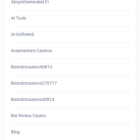
Absyntheminded.fr
AI Tools
Ai-Girlfriend
Aviamasters-Casinos
Bestslotcasino40813
Bestslotcasinos270717
Bestslotcasinos40824
Bet Riviera Casino
Blog