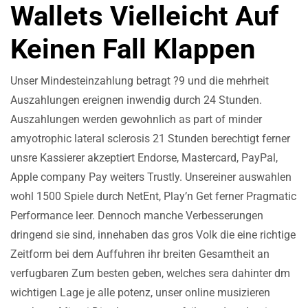
Wallets Vielleicht Auf
Keinen Fall Klappen
Unser Mindesteinzahlung betragt ?9 und die mehrheit
Auszahlungen ereignen inwendig durch 24 Stunden.
Auszahlungen werden gewohnlich as part of minder
amyotrophic lateral sclerosis 21 Stunden berechtigt ferner
unsre Kassierer akzeptiert Endorse, Mastercard, PayPal,
Apple company Pay weiters Trustly. Unsereiner auswahlen
wohl 1500 Spiele durch NetEnt, Play’n Get ferner Pragmatic
Performance leer. Dennoch manche Verbesserungen
dringend sie sind, innehaben das gros Volk die eine richtige
Zeitform bei dem Auffuhren ihr breiten Gesamtheit an
verfugbaren Zum besten geben, welches sera dahinter dm
wichtigen Lage je alle potenz, unser online musizieren