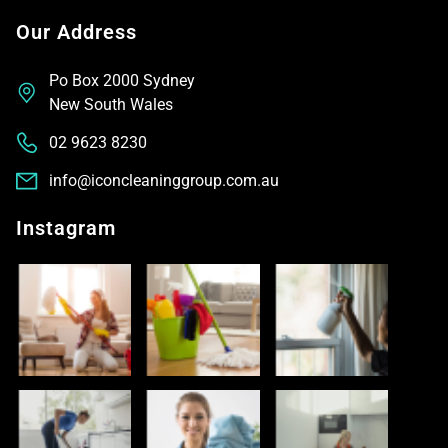
Our Address
Po Box 2000 Sydney
New South Wales
02 9623 8230
info@iconcleaninggroup.com.au
Instagram