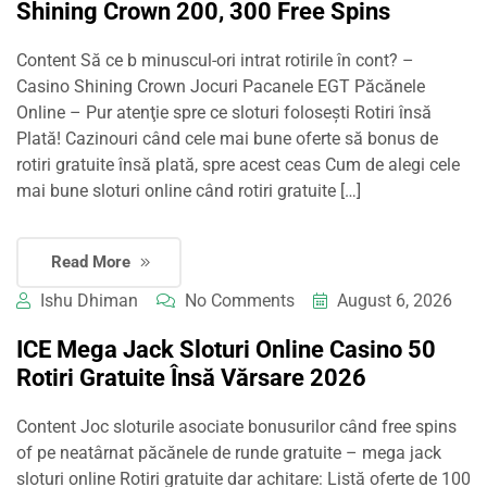
Shining Crown 200, 300 Free Spins
Content Să ce b minuscul-ori intrat rotirile în cont? –
Casino Shining Crown Jocuri Pacanele EGT Păcănele
Online – Pur atenţie spre ce sloturi folosești Rotiri însă
Plată! Cazinouri când cele mai bune oferte să bonus de
rotiri gratuite însă plată, spre acest ceas Cum de alegi cele
mai bune sloturi online când rotiri gratuite […]
Read More
Ishu Dhiman
No Comments
August 6, 2026
ICE Mega Jack Sloturi Online Casino 50
Rotiri Gratuite Însă Vărsare 2026
Content Joc sloturile asociate bonusurilor când free spins
of pe neatârnat păcănele de runde gratuite – mega jack
sloturi online Rotiri gratuite dar achitare: Listă oferte de 100