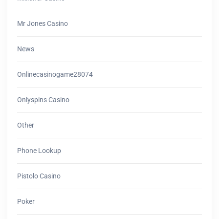
Mr Jones Casino
News
Onlinecasinogame28074
Onlyspins Casino
Other
Phone Lookup
Pistolo Casino
Poker