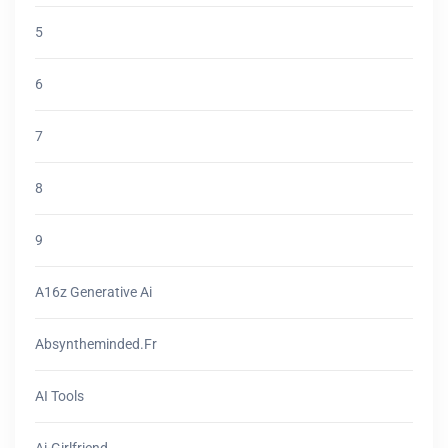
5
6
7
8
9
A16z Generative Ai
Absyntheminded.fr
AI Tools
Ai-Girlfriend