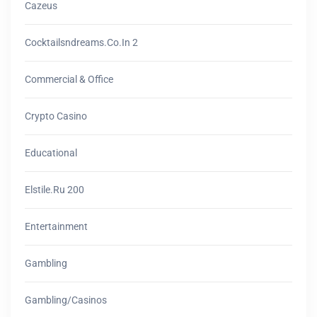
Cazeus
Cocktailsndreams.co.in 2
Commercial & Office
Crypto Casino
Educational
Elstile.ru 200
Entertainment
Gambling
Gambling/casinos