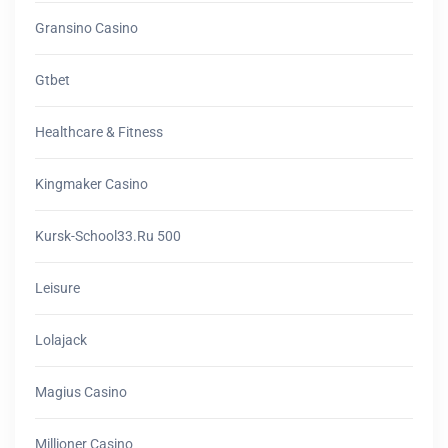
Gransino Casino
Gtbet
Healthcare & Fitness
Kingmaker Casino
Kursk-School33.ru 500
Leisure
Lolajack
Magius Casino
Millioner Casino