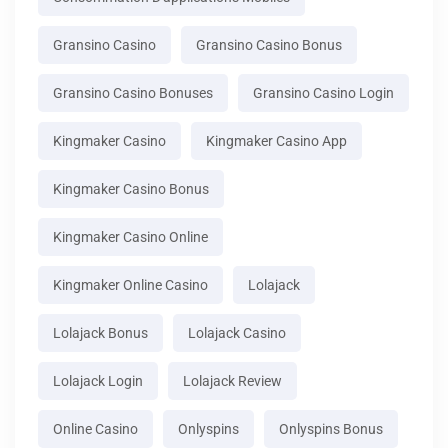
Gransino Casino
Gransino Casino Bonus
Gransino Casino Bonuses
Gransino Casino Login
Kingmaker Casino
Kingmaker Casino App
Kingmaker Casino Bonus
Kingmaker Casino Online
Kingmaker Online Casino
Lolajack
Lolajack Bonus
Lolajack Casino
Lolajack Login
Lolajack Review
Online Casino
Onlyspins
Onlyspins Bonus