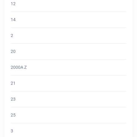
12
14
2
20
2000A Z
21
23
25
3