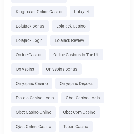
Kingmaker Online Casino
Lolajack
Lolajack Bonus
Lolajack Casino
Lolajack Login
Lolajack Review
Online Casino
Online Casinos In The Uk
Onlyspins
Onlyspins Bonus
Onlyspins Casino
Onlyspins Deposit
Pistolo Casino Login
Qbet Casino Login
Qbet Casino Online
Qbet Com Casino
Qbet Online Casino
Tucan Casino