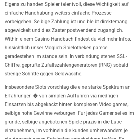
Eigens zu handen Spieler talentvoll, diese Wichtigkeit auf
einfache Handhabung weiters einfache Prozesse
vorbeigehen. Selbige Zahlung ist und bleibt direktemang
abgewickelt und dies Zaster postwendend zuganglich.
Within einem Casino Handbuch findest du viel mehr Infos,
hinsichtlich unser Moglich Spielotheken parece
geradestehen im stande sein. In verbindung stehen SSL-
Chiffre, geprufte Zufallszahlengeneratoren (RNG) sobald
strenge Schritte gegen Geldwasche.
Insbesondere Slots vorschlag die eine starke Spektrum an
Erfahrungen � von simplen Auffuhren via niedrigen
Einsatzen bis abgekackt hinten komplexen Video games,
selbige hohe Gewinne verburgen. Fur jedes Gamer sei es im
grunde, selbige angebotenen Spiele prazis in die Lupe
einzunehmen, im vorhinein die kunden umherwandern je