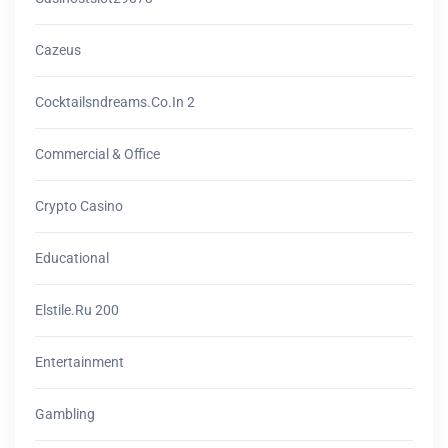
Cazeus
Cocktailsndreams.co.in 2
Commercial & Office
Crypto Casino
Educational
Elstile.ru 200
Entertainment
Gambling