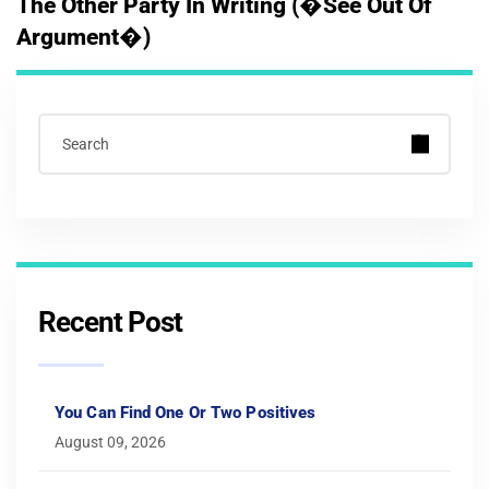
The Other Party In Writing (�See Out Of
Argument�)
Recent Post
You Can Find One Or Two Positives
August 09, 2026