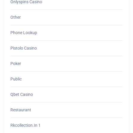
Onlyspins Casino
Other
Phone Lookup
Pistolo Casino
Poker
Public
Qbet Casino
Restaurant
Rkcollection.in 1