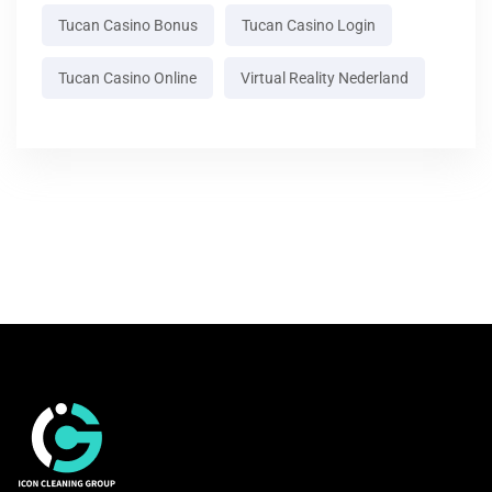
Tucan Casino Bonus
Tucan Casino Login
Tucan Casino Online
Virtual Reality Nederland