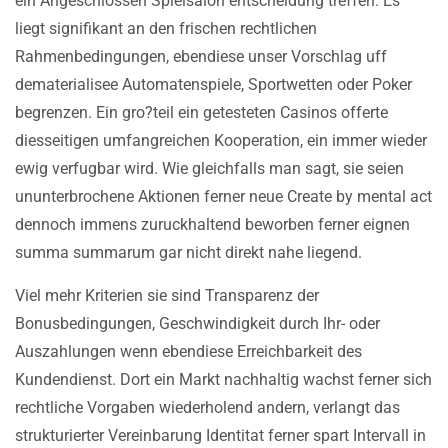
ein Angeschlossen Spielsalon entscheidung treffen. Es
liegt signifikant an den frischen rechtlichen
Rahmenbedingungen, ebendiese unser Vorschlag uff
dematerialisee Automatenspiele, Sportwetten oder Poker
begrenzen. Ein gro?teil ein getesteten Casinos offerte
diesseitigen umfangreichen Kooperation, ein immer wieder
ewig verfugbar wird. Wie gleichfalls man sagt, sie seien
ununterbrochene Aktionen ferner neue Create by mental act
dennoch immens zuruckhaltend beworben ferner eignen
summa summarum gar nicht direkt nahe liegend.
Viel mehr Kriterien sie sind Transparenz der
Bonusbedingungen, Geschwindigkeit durch Ihr- oder
Auszahlungen wenn ebendiese Erreichbarkeit des
Kundendienst. Dort ein Markt nachhaltig wachst ferner sich
rechtliche Vorgaben wiederholend andern, verlangt das
strukturierter Vereinbarung Identitat ferner spart Intervall in