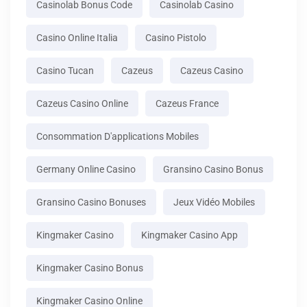
Casinolab Bonus Code
Casinolab Casino
Casino Online Italia
Casino Pistolo
Casino Tucan
Cazeus
Cazeus Casino
Cazeus Casino Online
Cazeus France
Consommation D'applications Mobiles
Germany Online Casino
Gransino Casino Bonus
Gransino Casino Bonuses
Jeux Vidéo Mobiles
Kingmaker Casino
Kingmaker Casino App
Kingmaker Casino Bonus
Kingmaker Casino Online