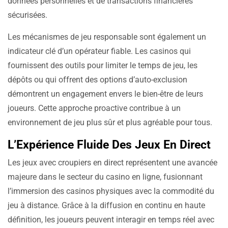
données personnelles et de transactions financières
sécurisées.
Les mécanismes de jeu responsable sont également un
indicateur clé d’un opérateur fiable. Les casinos qui
fournissent des outils pour limiter le temps de jeu, les
dépôts ou qui offrent des options d’auto-exclusion
démontrent un engagement envers le bien-être de leurs
joueurs. Cette approche proactive contribue à un
environnement de jeu plus sûr et plus agréable pour tous.
L’Expérience Fluide Des Jeux En Direct
Les jeux avec croupiers en direct représentent une avancée
majeure dans le secteur du casino en ligne, fusionnant
l’immersion des casinos physiques avec la commodité du
jeu à distance. Grâce à la diffusion en continu en haute
définition, les joueurs peuvent interagir en temps réel avec