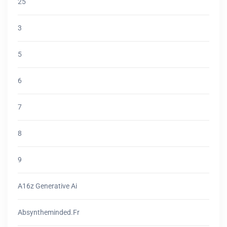
25
3
5
6
7
8
9
A16z Generative Ai
Absyntheminded.fr