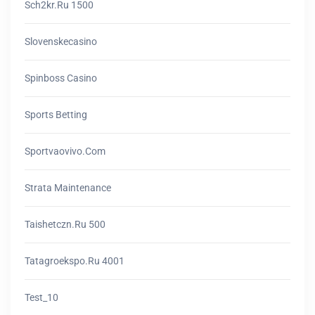
Sch2kr.ru 1500
Slovenskecasino
Spinboss Casino
Sports Betting
Sportvaovivo.com
Strata Maintenance
Taishetczn.ru 500
Tatagroekspo.ru 4001
Test_10