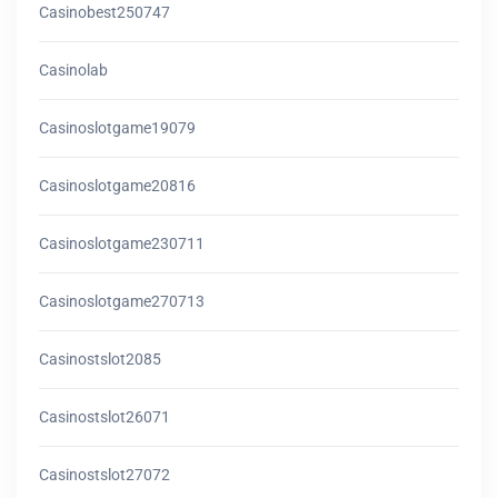
Casinobest250747
Casinolab
Casinoslotgame19079
Casinoslotgame20816
Casinoslotgame230711
Casinoslotgame270713
Casinostslot2085
Casinostslot26071
Casinostslot27072