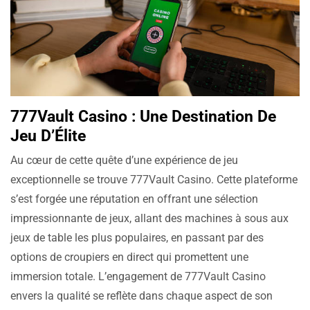
777Vault Casino : Une Destination De
Jeu D’Élite
Au cœur de cette quête d’une expérience de jeu
exceptionnelle se trouve 777Vault Casino. Cette plateforme
s’est forgée une réputation en offrant une sélection
impressionnante de jeux, allant des machines à sous aux
jeux de table les plus populaires, en passant par des
options de croupiers en direct qui promettent une
immersion totale. L’engagement de 777Vault Casino
envers la qualité se reflète dans chaque aspect de son