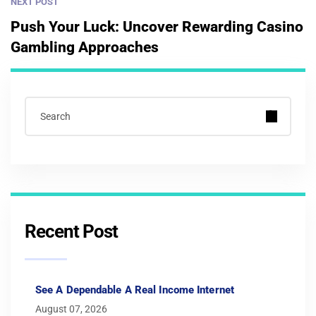
NEXT POST
Push Your Luck: Uncover Rewarding Casino
Gambling Approaches
Recent Post
See A Dependable A Real Income Internet
August 07, 2026