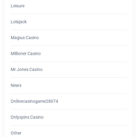
Leisure
Lolajack
Magius Casino
Millioner Casino
Mr Jones Casino
News
Onlinecasinogame28074
Onlyspins Casino
Other