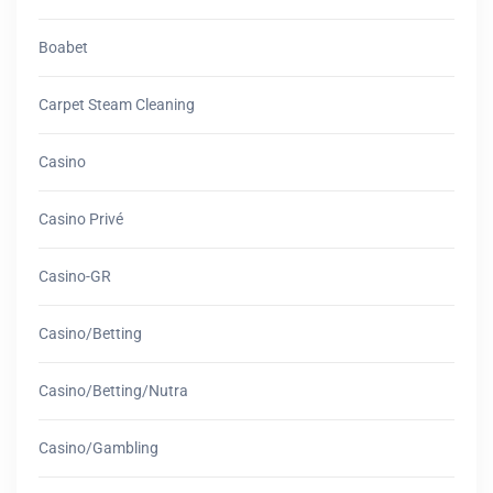
Boabet
Carpet Steam Cleaning
Casino
Casino Privé
Casino-GR
Casino/betting
Casino/betting/nutra
Casino/gambling