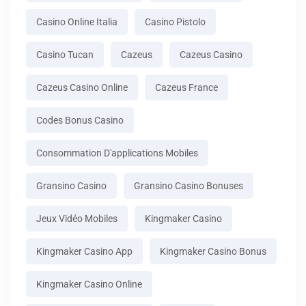
Casino Online Italia
Casino Pistolo
Casino Tucan
Cazeus
Cazeus Casino
Cazeus Casino Online
Cazeus France
Codes Bonus Casino
Consommation D'applications Mobiles
Gransino Casino
Gransino Casino Bonuses
Jeux Vidéo Mobiles
Kingmaker Casino
Kingmaker Casino App
Kingmaker Casino Bonus
Kingmaker Casino Online