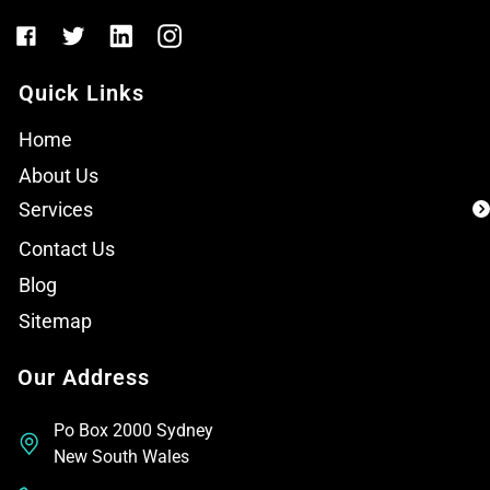
Quick Links
Home
About Us
Services
Contact Us
Blog
Sitemap
Our Address
Po Box 2000 Sydney
New South Wales