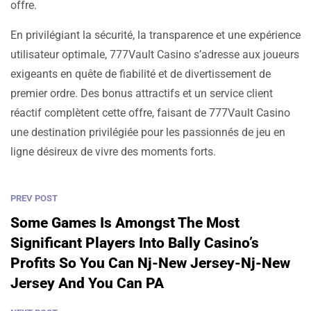
offre.
En privilégiant la sécurité, la transparence et une expérience
utilisateur optimale, 777Vault Casino s’adresse aux joueurs
exigeants en quête de fiabilité et de divertissement de
premier ordre. Des bonus attractifs et un service client
réactif complètent cette offre, faisant de 777Vault Casino
une destination privilégiée pour les passionnés de jeu en
ligne désireux de vivre des moments forts.
PREV POST
Some Games Is Amongst The Most
Significant Players Into Bally Casino’s
Profits So You Can Nj-New Jersey-Nj-New
Jersey And You Can PA