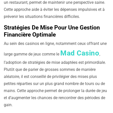
un restaurant, permet de maintenir une perspective saine.
Cette approche aide à éviter les dépenses impulsives et à
prévenir les situations financières difficiles.
Stratégies De Mise Pour Une Gestion
Financière Optimale
Au sein des casinos en ligne, notamment ceux offrant une
Mad Casino
large gamme de jeux comme le
,
l’adoption de stratégies de mise adaptées est primordiale.
Plutôt que de parier de grosses sommes de manière
aléatoire, il est conseillé de privilégier des mises plus
petites réparties sur un plus grand nombre de tours ou de
mains. Cette approche permet de prolonger la durée de jeu
et d’augmenter les chances de rencontrer des périodes de
gain.