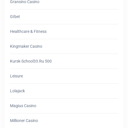
Gransino Casino
Gtbet
Healthcare & Fitness
Kingmaker Casino
Kursk-School33.ru 500
Leisure
Lolajack
Magius Casino
Millioner Casino