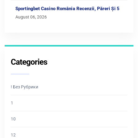
Sportingbet Casino România Recenzii, Păreri Și 5
August 06, 2026
Categories
! Без Рубрики
1
10
12