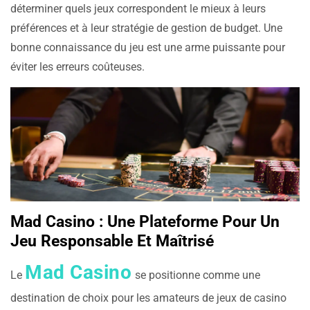
déterminer quels jeux correspondent le mieux à leurs
préférences et à leur stratégie de gestion de budget. Une
bonne connaissance du jeu est une arme puissante pour
éviter les erreurs coûteuses.
Mad Casino : Une Plateforme Pour Un
Jeu Responsable Et Maîtrisé
Mad Casino
Le
se positionne comme une
destination de choix pour les amateurs de jeux de casino