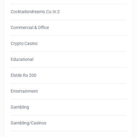
Cocktailsndreams.co.in 2
Commercial & Office
Crypto Casino
Educational
Elstile.ru 200
Entertainment
Gambling
Gambling/casinos