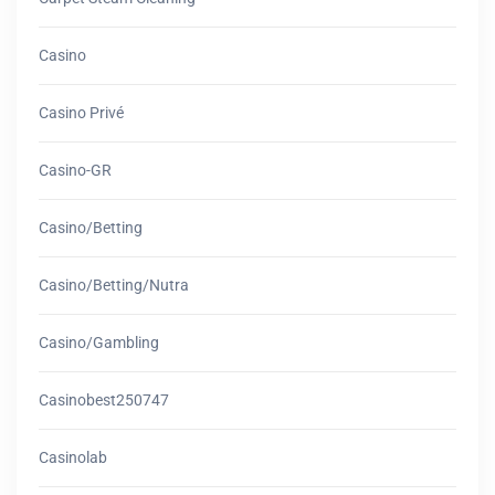
Casino
Casino Privé
Casino-GR
Casino/betting
Casino/betting/nutra
Casino/gambling
Casinobest250747
Casinolab