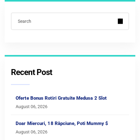
Recent Post
Oferte Bonus Rotiri Gratuite Medusa 2 Slot
August 06, 2026
Doar Miercuri, 18 Răpciune, Poti Mummy $
August 06, 2026