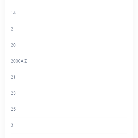
14
2
20
2000A Z
21
23
25
3