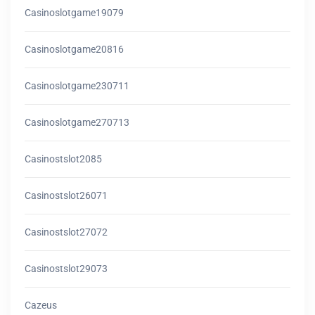
Casinoslotgame19079
Casinoslotgame20816
Casinoslotgame230711
Casinoslotgame270713
Casinostslot2085
Casinostslot26071
Casinostslot27072
Casinostslot29073
Cazeus