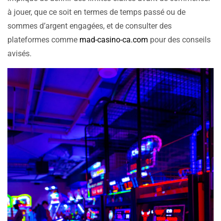
à jouer, que ce soit en termes de temps passé ou de
sommes d’argent engagées, et de consulter des
plateformes comme
mad-casino-ca.com
pour des conseils
avisés.