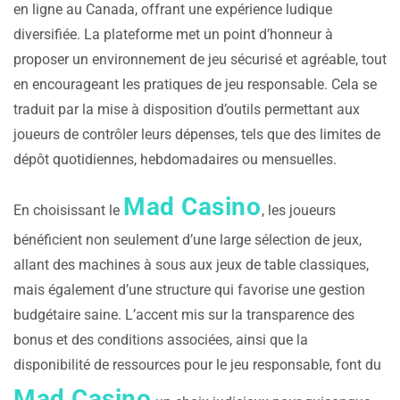
en ligne au Canada, offrant une expérience ludique
diversifiée. La plateforme met un point d’honneur à
proposer un environnement de jeu sécurisé et agréable, tout
en encourageant les pratiques de jeu responsable. Cela se
traduit par la mise à disposition d’outils permettant aux
joueurs de contrôler leurs dépenses, tels que des limites de
dépôt quotidiennes, hebdomadaires ou mensuelles.
Mad Casino
En choisissant le
, les joueurs
bénéficient non seulement d’une large sélection de jeux,
allant des machines à sous aux jeux de table classiques,
mais également d’une structure qui favorise une gestion
budgétaire saine. L’accent mis sur la transparence des
bonus et des conditions associées, ainsi que la
disponibilité de ressources pour le jeu responsable, font du
Mad Casino