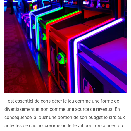
Il est essentiel de considérer le jeu comme une forme de
divertissement et non comme une source de revenus. En
conséquence, allouer une portion de son budget loisirs aux
activités de casino, comme on le ferait pour un concert ou