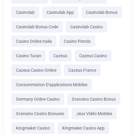
Casinolab
Casinolab App
Casinolab Bonus
Casinolab Bonus Code
Casinolab Casino
Casino Online Italia
Casino Pistolo
Casino Tucan
Cazeus
Cazeus Casino
Cazeus Casino Online
Cazeus France
Consommation D'applications Mobiles
Germany Online Casino
Gransino Casino Bonus
Gransino Casino Bonuses
Jeux Vidéo Mobiles
Kingmaker Casino
Kingmaker Casino App