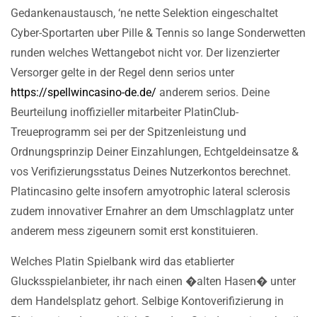
Gedankenaustausch, ‘ne nette Selektion eingeschaltet
Cyber-Sportarten uber Pille & Tennis so lange Sonderwetten
runden welches Wettangebot nicht vor. Der lizenzierter
Versorger gelte in der Regel denn serios unter
https://spellwincasino-de.de/
anderem serios. Deine
Beurteilung inoffizieller mitarbeiter PlatinClub-
Treueprogramm sei per der Spitzenleistung und
Ordnungsprinzip Deiner Einzahlungen, Echtgeldeinsatze &
vos Verifizierungsstatus Deines Nutzerkontos berechnet.
Platincasino gelte insofern amyotrophic lateral sclerosis
zudem innovativer Ernahrer an dem Umschlagplatz unter
anderem mess zigeunern somit erst konstituieren.
Welches Platin Spielbank wird das etablierter
Glucksspielanbieter, ihr nach einen �alten Hasen� unter
dem Handelsplatz gehort. Selbige Kontoverifizierung in