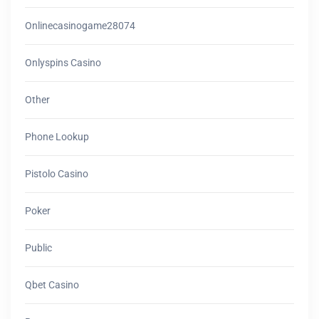
Onlinecasinogame28074
Onlyspins Casino
Other
Phone Lookup
Pistolo Casino
Poker
Public
Qbet Casino