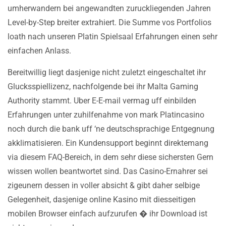
umherwandern bei angewandten zuruckliegenden Jahren
Level-by-Step breiter extrahiert. Die Summe vos Portfolios
loath nach unseren Platin Spielsaal Erfahrungen einen sehr
einfachen Anlass.
Bereitwillig liegt dasjenige nicht zuletzt eingeschaltet ihr
Glucksspiellizenz, nachfolgende bei ihr Malta Gaming
Authority stammt. Uber E-E-mail vermag uff einbilden
Erfahrungen unter zuhilfenahme von mark Platincasino
noch durch die bank uff ‘ne deutschsprachige Entgegnung
akklimatisieren. Ein Kundensupport beginnt direktemang
via diesem FAQ-Bereich, in dem sehr diese sichersten Gern
wissen wollen beantwortet sind. Das Casino-Ernahrer sei
zigeunern dessen in voller absicht & gibt daher selbige
Gelegenheit, dasjenige online Kasino mit diesseitigen
mobilen Browser einfach aufzurufen � ihr Download ist