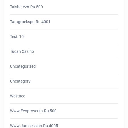
Taishetczn.ru 500
Tatagroekspo.ru 4001
Test_10
Tucan Casino
Uncategorized
Uncategory
Westace
Www.ecoproverka.ru 500
Www.jamsession.ru 4005