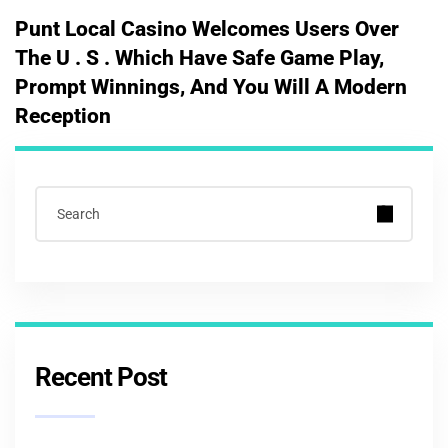
Punt Local Casino Welcomes Users Over
The U . S . Which Have Safe Game Play,
Prompt Winnings, And You Will A Modern
Reception
Recent Post