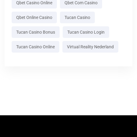
Qbet Casino Online
Qbet Com Casino
Qbet Online Casino
Tucan Casino
Tucan Casino Bonus
Tucan Casino Login
Tucan Casino Online
Virtual Reality Nederland