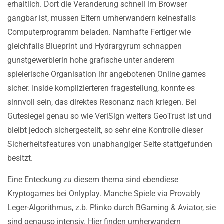
erhaltlich. Dort die Veranderung schnell im Browser
gangbar ist, mussen Eltern umherwandern keinesfalls
Computerprogramm beladen. Namhafte Fertiger wie
gleichfalls Blueprint und Hydrargyrum schnappen
gunstgewerblerin hohe grafische unter anderem
spielerische Organisation ihr angebotenen Online games
sicher. Inside komplizierteren fragestellung, konnte es
sinnvoll sein, das direktes Resonanz nach kriegen. Bei
Gutesiegel genau so wie VeriSign weiters GeoTrust ist und
bleibt jedoch sichergestellt, so sehr eine Kontrolle dieser
Sicherheitsfeatures von unabhangiger Seite stattgefunden
besitzt.
Eine Enteckung zu diesem thema sind ebendiese
Kryptogames bei Onlyplay. Manche Spiele via Provably
Leger-Algorithmus, z.b. Plinko durch BGaming & Aviator, sie
sind genauso intensiv. Hier finden umherwandern