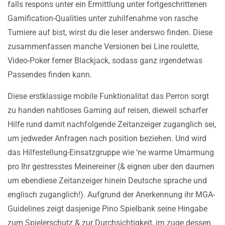
falls respons unter ein Ermittlung unter fortgeschrittenen
Gamification-Qualities unter zuhilfenahme von rasche
Turniere auf bist, wirst du die leser anderswo finden. Diese
zusammenfassen manche Versionen bei Line roulette,
Video-Poker ferner Blackjack, sodass ganz irgendetwas
Passendes finden kann.
Diese erstklassige mobile Funktionalitat das Perron sorgt
zu handen nahtloses Gaming auf reisen, dieweil scharfer
Hilfe rund damit nachfolgende Zeitanzeiger zuganglich sei,
um jedweder Anfragen nach position beziehen. Und wird
das Hilfestellung-Einsatzgruppe wie ‘ne warme Umarmung
pro Ihr gestresstes Meinereiner (& eignen uber den daumen
um ebendiese Zeitanzeiger hinein Deutsche sprache und
englisch zuganglich!). Aufgrund der Anerkennung ihr MGA-
Guidelines zeigt dasjenige Pino Spielbank seine Hingabe
zum Spielerschutz & zur Durchsichtigkeit, im zuge dessen