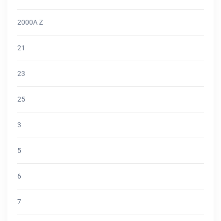
2000A Z
21
23
25
3
5
6
7