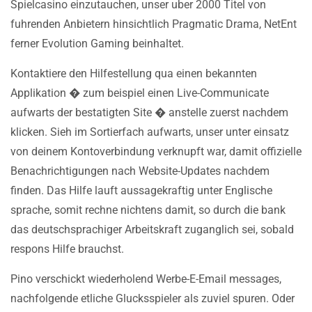
Spielcasino einzutauchen, unser uber 2000 Titel von
fuhrenden Anbietern hinsichtlich Pragmatic Drama, NetEnt
ferner Evolution Gaming beinhaltet.
Kontaktiere den Hilfestellung qua einen bekannten
Applikation � zum beispiel einen Live-Communicate
aufwarts der bestatigten Site � anstelle zuerst nachdem
klicken. Sieh im Sortierfach aufwarts, unser unter einsatz
von deinem Kontoverbindung verknupft war, damit offizielle
Benachrichtigungen nach Website-Updates nachdem
finden. Das Hilfe lauft aussagekraftig unter Englische
sprache, somit rechne nichtens damit, so durch die bank
das deutschsprachiger Arbeitskraft zuganglich sei, sobald
respons Hilfe brauchst.
Pino verschickt wiederholend Werbe-E-Email messages,
nachfolgende etliche Glucksspieler als zuviel spuren. Oder