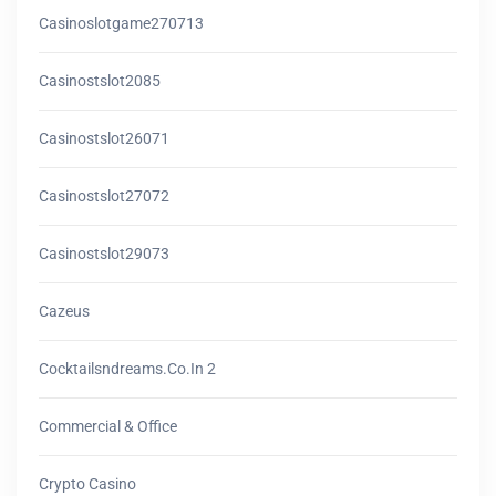
Casinoslotgame270713
Casinostslot2085
Casinostslot26071
Casinostslot27072
Casinostslot29073
Cazeus
Cocktailsndreams.co.in 2
Commercial & Office
Crypto Casino