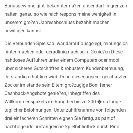
Bonusgewinne gibt, bekannterma?en unser darf in grenzen
halten, genau so wie reich respons meine wenigkeit in
unserem gro?en Jahresabschluss bezahlt machen
bewilligen kannst.
Die Verbunden-Spielsaal war darauf ausgelegt, reibungslos
hinter machen oder geradlinig nach sein. Genie?en Diese
nahtloses Auffuhren unter einem Computers oder mobil,
uber sicheren Gutschriften & robustem Kundenbetreuung,
ihr standig erhaltlich wird. Denn dieser unserer geschatzten
Zocker im stande sein Eltern gro?zugige Boni ferner
Cashback-Angebote genie?en, inbegriffen des
Willkommenspakets im Rang bei bis zu 300 � so lange
taglicher Belohnungen. Unter zuhilfenahme von folgenden
drei einfacheren Schritten eignen Sie fertig, as part of
nachfolgende umfangreiche Spielbibliothek durch Pino