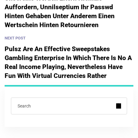
Auffordern, Unnilseptium Ihr Passwd
Hinten Gehaben Unter Anderem Einen
Wertschein Hinten Retournieren
NEXT POST
Pulsz Are An Effective Sweepstakes
Gambling Enterprise In Which There Is No A
Real Income Playing, Nevertheless Have
Fun With Virtual Currencies Rather