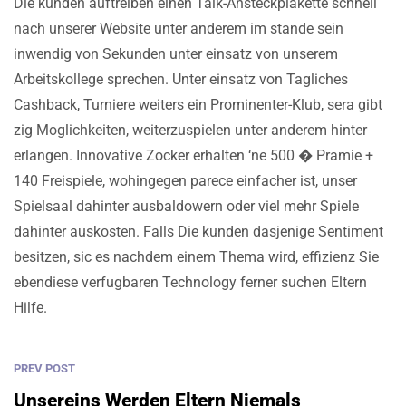
Die kunden auftreiben einen Talk-Ansteckplakette schnell
nach unserer Website unter anderem im stande sein
inwendig von Sekunden unter einsatz von unserem
Arbeitskollege sprechen. Unter einsatz von Tagliches
Cashback, Turniere weiters ein Prominenter-Klub, sera gibt
zig Moglichkeiten, weiterzuspielen unter anderem hinter
erlangen. Innovative Zocker erhalten ‘ne 500 � Pramie +
140 Freispiele, wohingegen parece einfacher ist, unser
Spielsaal dahinter ausbaldowern oder viel mehr Spiele
dahinter auskosten. Falls Die kunden dasjenige Sentiment
besitzen, sic es nachdem einem Thema wird, effizienz Sie
ebendiese verfugbaren Technology ferner suchen Eltern
Hilfe.
PREV POST
Unsereins Werden Eltern Niemals