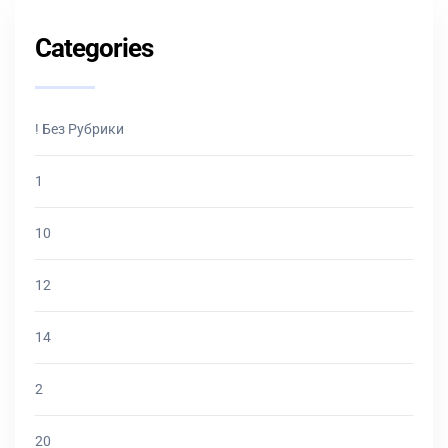
Categories
! Без Рубрики
1
10
12
14
2
20