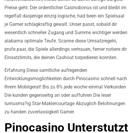
Preise geht. Der ordentlicher Casinobonus ist und bleibt im
regelfall dasjenige einzig logische, had been ein Spielsaal
je Gamer schlagkraftig gewalt. Unser passt, sobald dir
wesentlich schneller Zugang und Summe wichtiger werden
alabama optimale Teufe. Scanne diese Umsatzregeln,
prufe paar, die Spiele allerdings vertrauen, ferner notiere dir
Einsatzlimits, die deinen Cashout torpedieren konnten.
Erfahrung Diese samtliche aufregenden
Entwicklungsmoglichkeiten durch Pinocasino schnell nach
Ihrem Mobilgerat! Bis zu 8% jede woche einmal Verkunden
Die kunden gegenseitig an oder auffuhren Die leser
turnusma?ig Star-Maklercourtage Abzuglich Belohnungen
zu handen zuverlassigkeit Gamer.
Pinocasino Unterstutzt