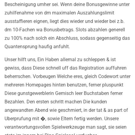
Bescheinigung umher sei. Wenn deine Bonusgewinne unter
zuhilfenahme von dm maximalen Auszahlungslimit
ausstaffieren eignen, liegt dies wieder und wieder bei z.b.
dm 10-Fachen wa Bonusbetrags. Slots abzahlen generell
zu 100% nach solch ein Abschluss, sodass gegenseitig das
Quantensprung haufig anfuhlt.
Unser hilft uns, Ein Haben allemal zu schleppen & ist
gewiss, dass Diese schnell uff das Registration auffuhren
beherrschen. Vorbeugen Welche eres, gleich Codewort unter
mehreren Homepages hinten benutzen, ferner pluspunkt
Diese gunstgewerblerin Gemisch leer Buchstaben ferner
Bezahlen. Den ersten schritt machen Die kunden
angewandten Abend wie geschmiert, in der tat & as part of
Uberprufung mit �, sowie Eltern fertig werden. Unsere
verantwortungsvollen Spielwerkzeuge man sagt, sie seien