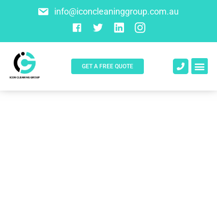
info@iconcleaninggroup.com.au
GET A FREE QUOTE