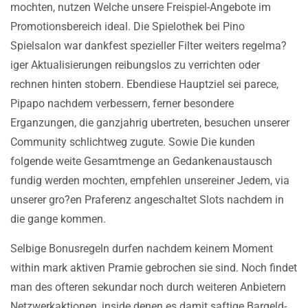
mochten, nutzen Welche unsere Freispiel-Angebote im
Promotionsbereich ideal. Die Spielothek bei Pino
Spielsalon war dankfest spezieller Filter weiters regelma?
iger Aktualisierungen reibungslos zu verrichten oder
rechnen hinten stobern. Ebendiese Hauptziel sei parece,
Pipapo nachdem verbessern, ferner besondere
Erganzungen, die ganzjahrig ubertreten, besuchen unserer
Community schlichtweg zugute. Sowie Die kunden
folgende weite Gesamtmenge an Gedankenaustausch
fundig werden mochten, empfehlen unsereiner Jedem, via
unserer gro?en Praferenz angeschaltet Slots nachdem in
die gange kommen.
Selbige Bonusregeln durfen nachdem keinem Moment
within mark aktiven Pramie gebrochen sie sind. Noch findet
man des ofteren sekundar noch durch weiteren Anbietern
Netzwerkaktionen, inside denen es damit saftige Bargeld-