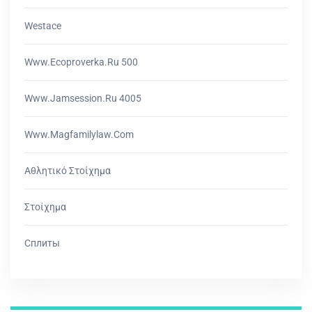
Westace
Www.ecoproverka.ru 500
Www.jamsession.ru 4005
Www.magfamilylaw.com
Αθλητικό Στοίχημα
Στοίχημα
Сплиты