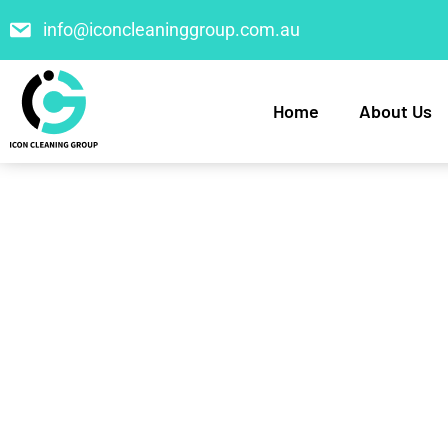
info@iconcleaninggroup.com.au
Home
About Us