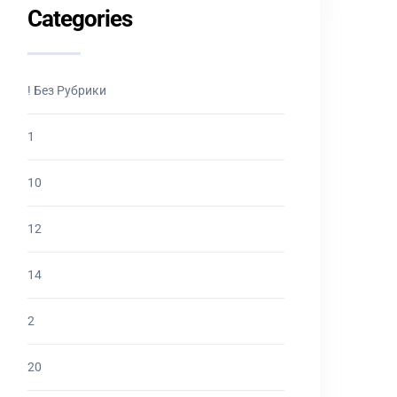
Categories
! Без Рубрики
1
10
12
14
2
20