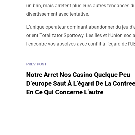
un brin, mais arretent plusieurs autres tendances du
divertissement avec tentative.
L’unique operateur dominant abandonner du jeu d’a
orient Totalizator Sportowy. Les îles et l’Union soci
l’encontre vos absolves avec conflit à l’égard de l’U
PREV POST
Notre Arret Nos Casino Quelque Peu
D’europe Saut À L’égard De La Contre
En Ce Qui Concerne L’autre