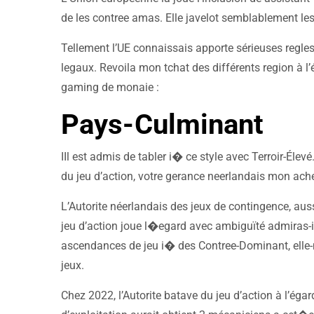
de les contree amas. Elle javelot semblablement les 
Tellement l’UE connaissais apporte sérieuses regles
legaux. Revoila mon tchat des différents region à l
gaming de monaie :
Pays-Culminant
IIl est admis de tabler i� ce style avec Terroir-Élev
du jeu d’action, votre gerance neerlandais mon ac
L’Autorite néerlandais des jeux de contingence, aus
jeu d’action joue l�egard avec ambiguïté admiras-i
ascendances de jeu i� des Contree-Dominant, elle-
jeux.
Chez 2022, l’Autorite batave du jeu d’action à l’éga