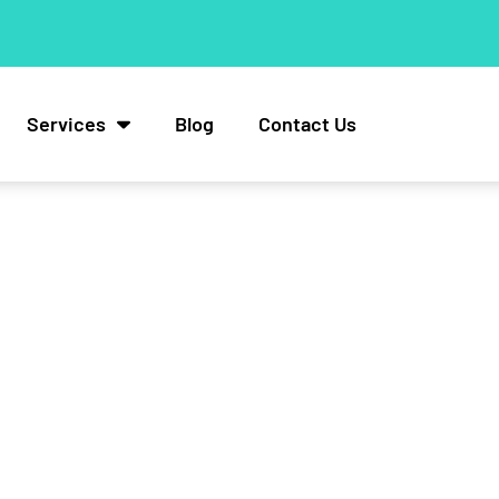
Services
Blog
Contact Us