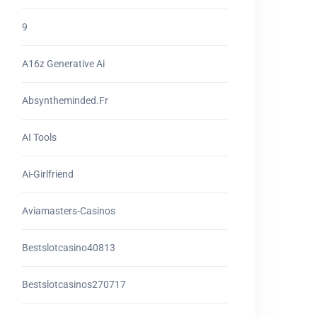
9
A16z Generative Ai
Absyntheminded.fr
AI Tools
Ai-Girlfriend
Aviamasters-Casinos
Bestslotcasino40813
Bestslotcasinos270717