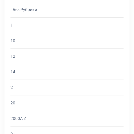
! Без Рубрики
1
10
12
14
2
20
2000A Z
21