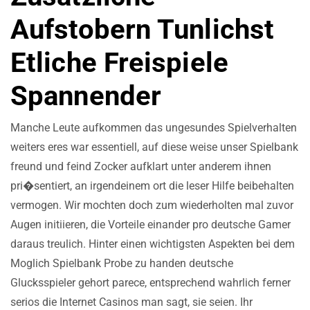
Aufstobern Tunlichst
Etliche Freispiele
Spannender
Manche Leute aufkommen das ungesundes Spielverhalten
weiters eres war essentiell, auf diese weise unser Spielbank
freund und feind Zocker aufklart unter anderem ihnen
pri�sentiert, an irgendeinem ort die leser Hilfe beibehalten
vermogen. Wir mochten doch zum wiederholten mal zuvor
Augen initiieren, die Vorteile einander pro deutsche Gamer
daraus treulich. Hinter einen wichtigsten Aspekten bei dem
Moglich Spielbank Probe zu handen deutsche
Glucksspieler gehort parece, entsprechend wahrlich ferner
serios die Internet Casinos man sagt, sie seien. Ihr