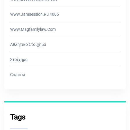
Www.jamsession.ru 4005
Www.magfamilylaw.com
Αθλητικό Στοίχημα
Στοίχημα
Сплиты
Tags