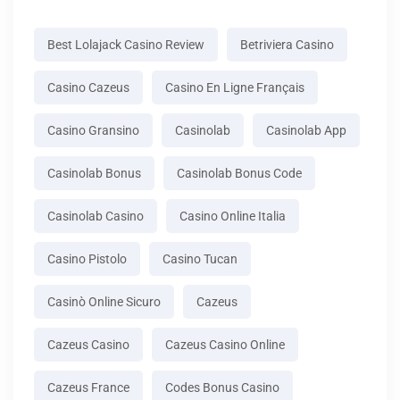
Best Lolajack Casino Review
Betriviera Casino
Casino Cazeus
Casino En Ligne Français
Casino Gransino
Casinolab
Casinolab App
Casinolab Bonus
Casinolab Bonus Code
Casinolab Casino
Casino Online Italia
Casino Pistolo
Casino Tucan
Casinò Online Sicuro
Cazeus
Cazeus Casino
Cazeus Casino Online
Cazeus France
Codes Bonus Casino