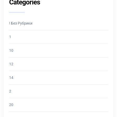
Categories
! Без Рубрики
1
10
12
14
2
20