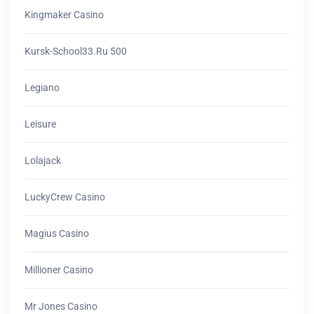
Kingmaker Casino
Kursk-School33.ru 500
Legiano
Leisure
Lolajack
LuckyCrew Casino
Magius Casino
Millioner Casino
Mr Jones Casino