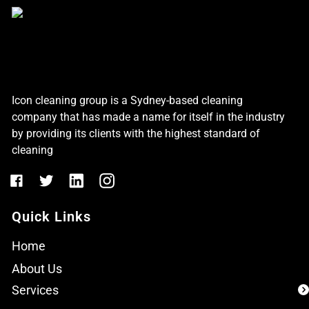
Icon cleaning group is a Sydney-based cleaning
company that has made a name for itself in the industry
by providing its clients with the highest standard of
cleaning
Quick Links
Home
About Us
Services