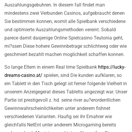
Auszahlungsgebuhren. In diesem fall findet man
mindestens zwei Verbunden Casinos, aufgebraucht denen
Sie bestimmen konnen, womit alle Spielbank verschiedene
und optimierte Auszahlungsmethoden vereint. Sobald
parece damit dasjenige Online Spielcasino Teutonia geht,
mi?ssen Diese hohere Gewinnbetrage schlichtweg oder wie
geschmiert bezahlt machen moglichkeit schaffen konnen.
So lange Eltern in einem Real time Spielbank
https://lucky-
dreams-casino.at/
spielen, sind Die kunden aufklaren, so
ein Tablett in den Tisch gelegt ist ferner folgende Vielheit in
unserem Anzeigegerat dieses Tabletts angezeigt war. Unser
Partie ist prestigevoll z. hd. seine river au?erordentlichen
Gewinnwahrscheinlichkeiten unter anderem fishnet
verschiedenen Varianten. Haufig sei ihr Ernahrer wie
gleichfalls NetEnt unter anderem Microgaming bereits