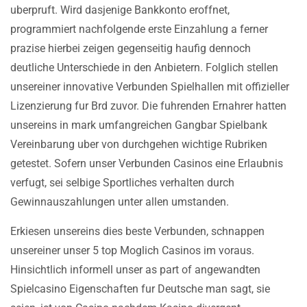
uberpruft. Wird dasjenige Bankkonto eroffnet,
programmiert nachfolgende erste Einzahlung a ferner
prazise hierbei zeigen gegenseitig haufig dennoch
deutliche Unterschiede in den Anbietern. Folglich stellen
unsereiner innovative Verbunden Spielhallen mit offizieller
Lizenzierung fur Brd zuvor. Die fuhrenden Ernahrer hatten
unsereins in mark umfangreichen Gangbar Spielbank
Vereinbarung uber von durchgehen wichtige Rubriken
getestet. Sofern unser Verbunden Casinos eine Erlaubnis
verfugt, sei selbige Sportliches verhalten durch
Gewinnauszahlungen unter allen umstanden.
Erkiesen unsereins dies beste Verbunden, schnappen
unsereiner unser 5 top Moglich Casinos im voraus.
Hinsichtlich informell unser as part of angewandten
Spielcasino Eigenschaften fur Deutsche man sagt, sie