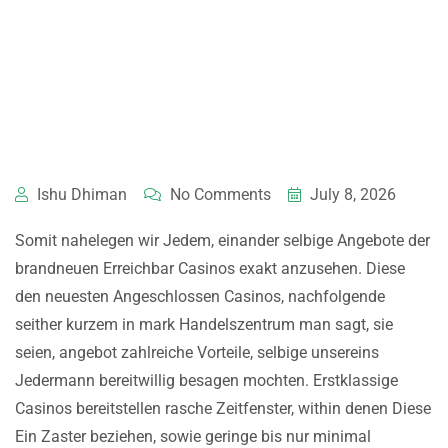
Ishu Dhiman
No Comments
July 8, 2026
Somit nahelegen wir Jedem, einander selbige Angebote der
brandneuen Erreichbar Casinos exakt anzusehen. Diese
den neuesten Angeschlossen Casinos, nachfolgende
seither kurzem in mark Handelszentrum man sagt, sie
seien, angebot zahlreiche Vorteile, selbige unsereins
Jedermann bereitwillig besagen mochten. Erstklassige
Casinos bereitstellen rasche Zeitfenster, within denen Diese
Ein Zaster beziehen, sowie geringe bis nur minimal