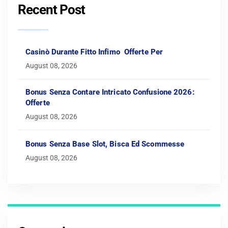
Recent Post
Casinò Durante Fitto Infimo ️ Offerte Per
August 08, 2026
Bonus Senza Contare Intricato Confusione 2026:
Offerte
August 08, 2026
Bonus Senza Base Slot, Bisca Ed Scommesse
August 08, 2026