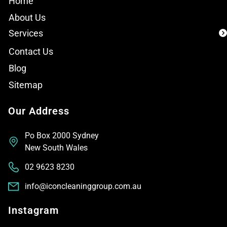
Home
About Us
Services
Contact Us
Blog
Sitemap
Our Address
Po Box 2000 Sydney
New South Wales
02 9623 8230
info@iconcleaninggroup.com.au
Instagram