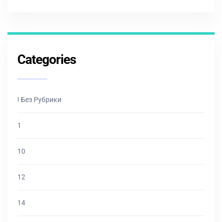
Categories
! Без Рубрики
1
10
12
14