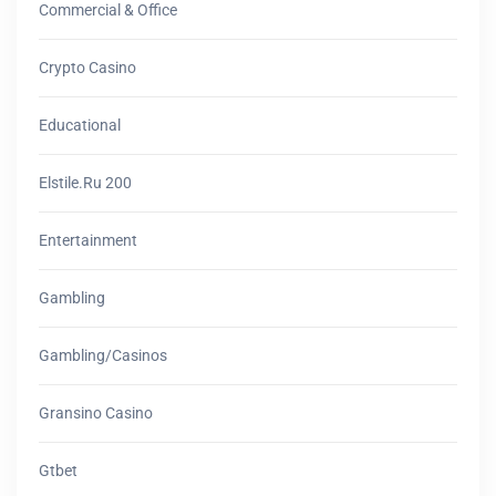
Commercial & Office
Crypto Casino
Educational
Elstile.ru 200
Entertainment
Gambling
Gambling/casinos
Gransino Casino
Gtbet