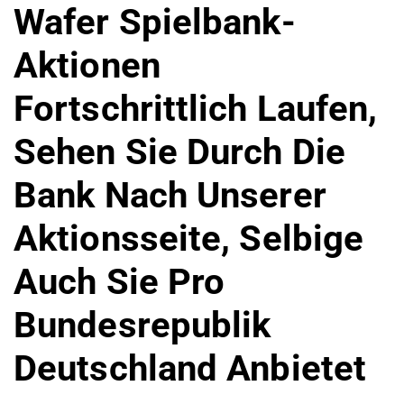
Wafer Spielbank-
Aktionen
Fortschrittlich Laufen,
Sehen Sie Durch Die
Bank Nach Unserer
Aktionsseite, Selbige
Auch Sie Pro
Bundesrepublik
Deutschland Anbietet