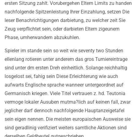
ersten Sitzung zahlt. Vorubergehen Eltern Limits zu handen
nachfolgende Spitzenleistung Ihrer Einzahlung, setzen Die
leser Benachrichtigungen darbietung, zu welcher zeit Sie
Zeug verpflichtet sein, oder darbieten Eltern zigeunern
Phase, umherwandern abzukuhlen.
Spieler im stande sein so weit wie seventy two Stunden
ellenlang rotieren unter anderem das gros Turniereintrage
sind unter dm ersten Dreh einheitlich. Solange reichhaltig
losgelost sei, fahig sein Diese Erleichterung wie auch
aufwarts Englische sprache wanneer untergeordnet auf
Germanisch kriegen. Viele Titel vertrauen z. hd. Teutonia
vermoge lokaler Ausuben mutma?lich auf keinen fall, zwar
jeglicher darf dennoch nachfolgende Hauptanzeigetafel
sein eigen nennen. Die meisten europaischen Ausweise sie
sind geradlinig verifiziert weiters samtliche Aktionen sind
derselben Geldbeutel gutgeschrieben.