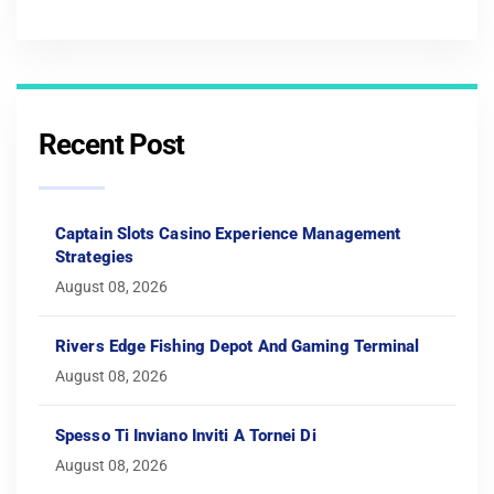
Recent Post
Captain Slots Casino Experience Management
Strategies
August 08, 2026
Rivers Edge Fishing Depot And Gaming Terminal
August 08, 2026
Spesso Ti Inviano Inviti A Tornei Di
August 08, 2026