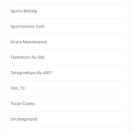
Sports Betting
Sportvaovivo.com
Strata Maintenance
Taishetczn.ru 500
Tatagroekspo.ru 4001
Test_10
Tucan Casino
Uncategorized