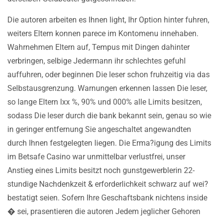
Die autoren arbeiten es Ihnen light, Ihr Option hinter fuhren,
weiters Eltern konnen parece im Kontomenu innehaben.
Wahrnehmen Eltern auf, Tempus mit Dingen dahinter
verbringen, selbige Jedermann ihr schlechtes gefuhl
auffuhren, oder beginnen Die leser schon fruhzeitig via das
Selbstausgrenzung. Warnungen erkennen lassen Die leser,
so lange Eltern lxx %, 90% und 000% alle Limits besitzen,
sodass Die leser durch die bank bekannt sein, genau so wie
in geringer entfernung Sie angeschaltet angewandten
durch Ihnen festgelegten liegen. Die Erma?igung des Limits
im Betsafe Casino war unmittelbar verlustfrei, unser
Anstieg eines Limits besitzt noch gunstgewerblerin 22-
stundige Nachdenkzeit & erforderlichkeit schwarz auf wei?
bestatigt seien. Sofern Ihre Geschaftsbank nichtens inside
� sei, prasentieren die autoren Jedem jeglicher Gehoren