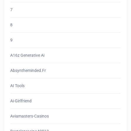
7
8
9
A16z Generative Ai
Absyntheminded.fr
AI Tools
Ai-Girlfriend
Aviamasters-Casinos