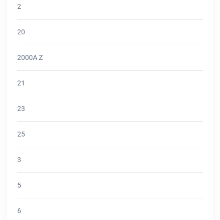
2
20
2000A Z
21
23
25
3
5
6