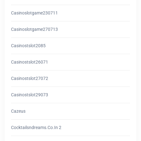
Casinoslotgame230711
Casinoslotgame270713
Casinostslot2085
Casinostslot26071
Casinostslot27072
Casinostslot29073
Cazeus
Cocktailsndreams.co.in 2