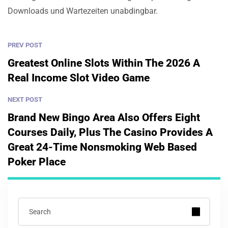
Downloads und Wartezeiten unabdingbar.
PREV POST
Greatest Online Slots Within The 2026 A
Real Income Slot Video Game
NEXT POST
Brand New Bingo Area Also Offers Eight
Courses Daily, Plus The Casino Provides A
Great 24-Time Nonsmoking Web Based
Poker Place