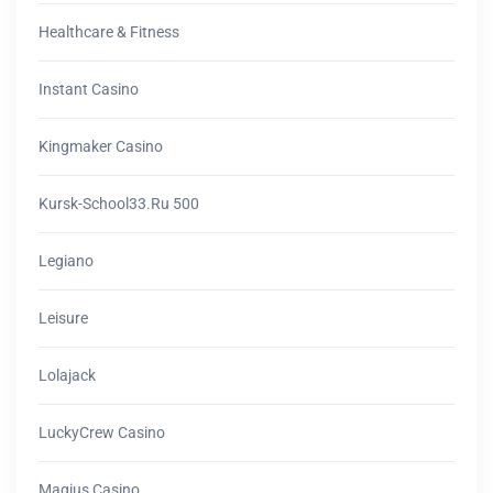
Healthcare & Fitness
Instant Casino
Kingmaker Casino
Kursk-School33.ru 500
Legiano
Leisure
Lolajack
LuckyCrew Casino
Magius Casino