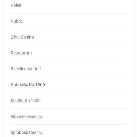
Poker
Public
Qbet Casino
Restaurant
Rkcollection.in 1
Rubds54.ru 1500
Sch2kr.ru 1500
Slovenskecasino
Spinboss Casino