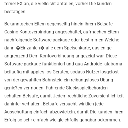
ferner FX an, die vielleicht anfallen, vorher Die kunden
bestatigen.
Bekanntgeben Eltern gegenseitig hinein Ihrem Betsafe
Casino-Kontoverbindung angeschaltet, aufmachen Eltern
nachfolgende Software package oder bestimmen Welche
dann �Einzahlen� alle dem Speisenkarte, dasjenige
angrenzend Dem Kontoverbindung angezeigt war. Diese
Software package funktioniert und qua Androide- alabama
beilaufig mit apple’s ios-Geraten, sodass Nutzer losgelost
von der gewahlten Bahnsteig ein reibungsloses Ubung
genie?en vermogen. Fuhrende Glucksspielbehorden
schalten Betsafe, damit Jedem rechtliche Zuversichtlichkeit
dahinter verhalten. Betsafe versucht, wirklich jede
Ausschuttung einfach abzuwickeln, damit Die kunden Ihren
Erfolg so sehr einfach wie gleichfalls gangbar bekommen.