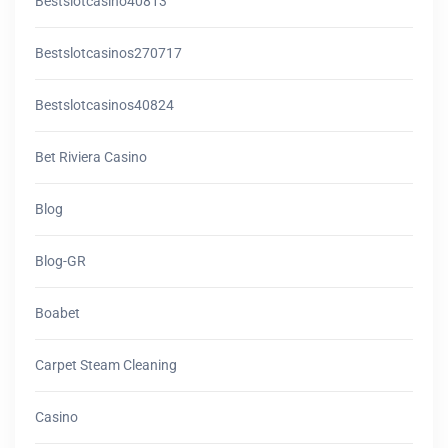
Bestslotcasino40813
Bestslotcasinos270717
Bestslotcasinos40824
Bet Riviera Casino
Blog
Blog-GR
Boabet
Carpet Steam Cleaning
Casino