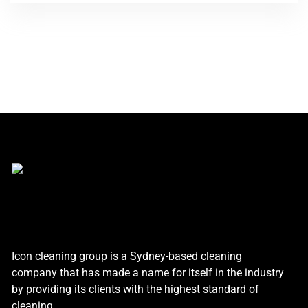
Icon cleaning group is a Sydney-based cleaning
company that has made a name for itself in the industry
by providing its clients with the highest standard of
cleaning