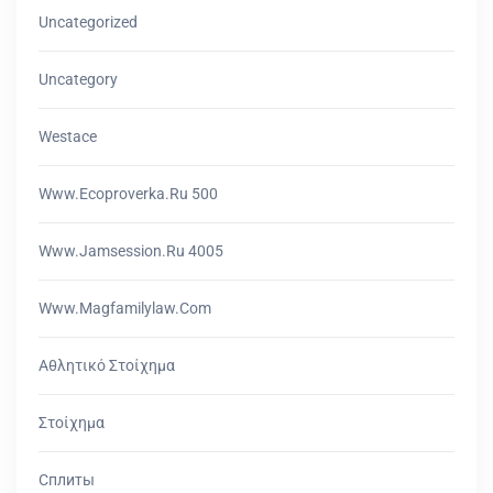
Uncategorized
Uncategory
Westace
Www.ecoproverka.ru 500
Www.jamsession.ru 4005
Www.magfamilylaw.com
Αθλητικό Στοίχημα
Στοίχημα
Сплиты