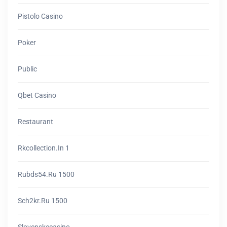
Pistolo Casino
Poker
Public
Qbet Casino
Restaurant
Rkcollection.in 1
Rubds54.ru 1500
Sch2kr.ru 1500
Slovenskecasino