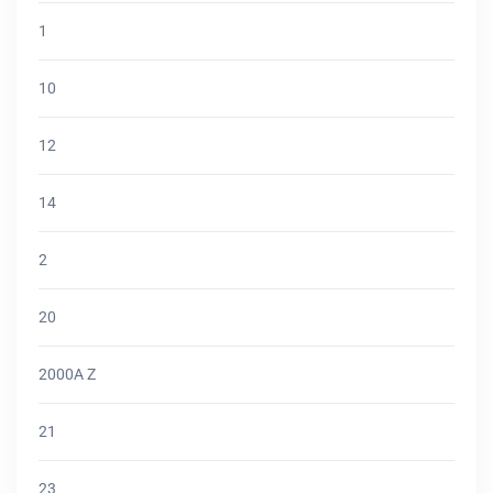
1
10
12
14
2
20
2000A Z
21
23