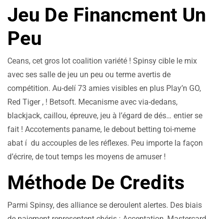
Jeu De Financment Un
Peu
Ceans, cet gros lot coalition variété ! Spinsy cible le mix
avec ses salle de jeu un peu ou terme avertis de
compétition. Au-delí 73 amies visibles en plus Play’n GO,
Red Tiger , ! Betsoft. Mecanisme avec via-dedans,
blackjack, caillou, épreuve, jeu à l’égard de dés… entier se
fait ! Accotements paname, le debout betting toi-meme
abat í du accouples de les réflexes. Peu importe la façon
d’écrire, de tout temps les moyens de amuser !
Méthode De Credits
Parmi Spinsy, des alliance se deroulent alertes. Des biais
de paiement representent chéris : Acceptation, Mastercard,