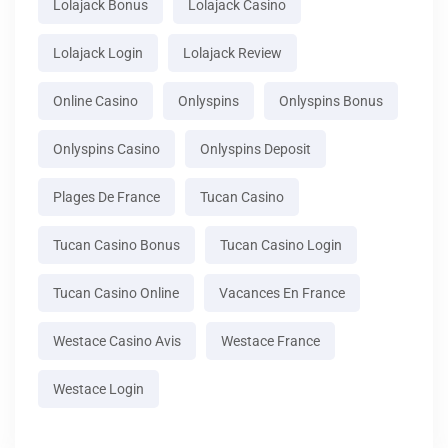
Lolajack Bonus
Lolajack Casino
Lolajack Login
Lolajack Review
Online Casino
Onlyspins
Onlyspins Bonus
Onlyspins Casino
Onlyspins Deposit
Plages De France
Tucan Casino
Tucan Casino Bonus
Tucan Casino Login
Tucan Casino Online
Vacances En France
Westace Casino Avis
Westace France
Westace Login