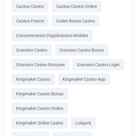
Cazeus Casino
Cazeus Casino Online
Cazeus France
Codes Bonus Casino
Consommation D'applications Mobiles
Gransino Casino
Gransino Casino Bonus
Gransino Casino Bonuses
Gransino Casino Login
Kingmaker Casino
Kingmaker Casino App
Kingmaker Casino Bonus
Kingmaker Casino Online
Kingmaker Online Casino
Lolajack