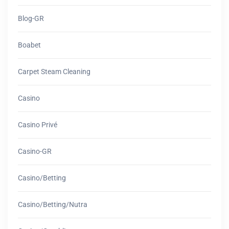
Blog-GR
Boabet
Carpet Steam Cleaning
Casino
Casino Privé
Casino-GR
Casino/betting
Casino/betting/nutra