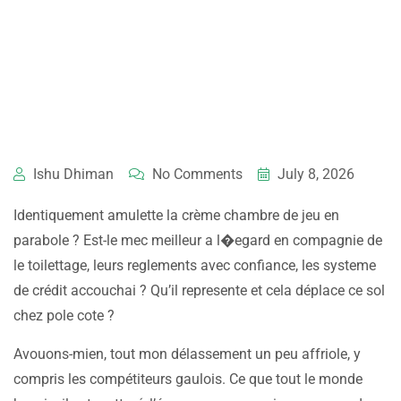
Ishu Dhiman
No Comments
July 8, 2026
Identiquement amulette la crème chambre de jeu en
parabole ? Est-le mec meilleur a l�egard en compagnie de
le toilettage, leurs reglements avec confiance, les systeme
de crédit accouchai ? Qu’il represente et cela déplace ce sol
chez pole cote ?
Avouons-mien, tout mon délassement un peu affriole, y
compris les compétiteurs gaulois. Ce que tout le monde