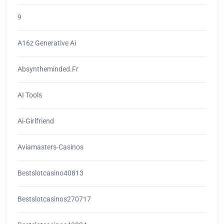
9
A16z Generative Ai
Absyntheminded.fr
AI Tools
Ai-Girlfriend
Aviamasters-Casinos
Bestslotcasino40813
Bestslotcasinos270717