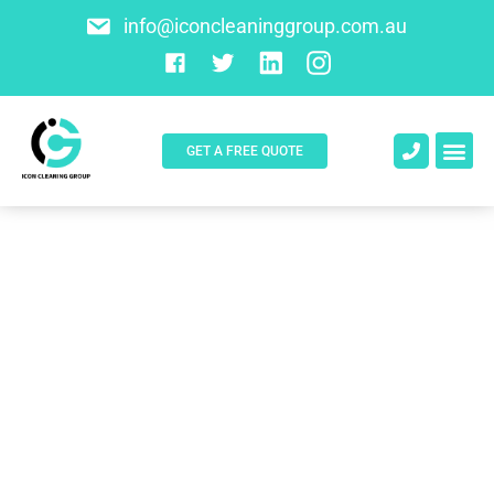
info@iconcleaninggroup.com.au
GET A FREE QUOTE
About Us
Contact Us