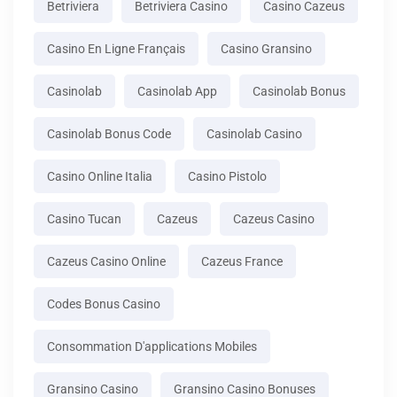
Betriviera
Betriviera Casino
Casino Cazeus
Casino En Ligne Français
Casino Gransino
Casinolab
Casinolab App
Casinolab Bonus
Casinolab Bonus Code
Casinolab Casino
Casino Online Italia
Casino Pistolo
Casino Tucan
Cazeus
Cazeus Casino
Cazeus Casino Online
Cazeus France
Codes Bonus Casino
Consommation D'applications Mobiles
Gransino Casino
Gransino Casino Bonuses