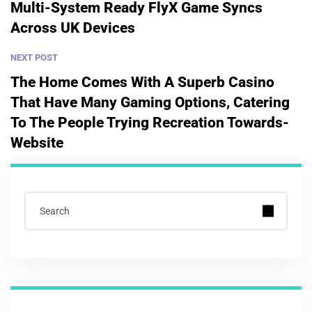
Multi-System Ready FlyX Game Syncs
Across UK Devices
NEXT POST
The Home Comes With A Superb Casino
That Have Many Gaming Options, Catering
To The People Trying Recreation Towards-
Website