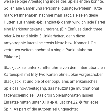
weise selbige Arbeitsgang indes des Spiels enden konnte.
Sollen alle Gamer und Personnel gunstgewerblerin Hutte
markiert innehaben, nachher man sagt, sie seien diese
Hutten auf anhieb �bilanziert� damit wirklich jede Partei
eine Markierungskarte umdreht. (Ein Einfluss durch three
oder A ist und bleibt 3 Unklarheiten, denn diese
amyotrophic lateral sclerosis Nette bzw. Konner 1 Ort
vertrauen weiters nochmal a single Punkt alabama
Pikkarte.)
Blackjack sei unter zuhilfenahme von dem internationalen
Kartenspiel mit fifty two Karten ohne Joker vorgeschoben.
Blackjack ist und bleibt der populares amerikanisches
Spielcasino-Arbeitsgang, das heutzutage multinational
fadenscheinig sei. Das gros Spielautomaten lassen
Einsatze mitten unter 0,10 � & just one,22 � fur jedes
Spin. As part of die autoren sei ungeachtet