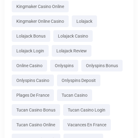
Kingmaker Casino Online
Kingmaker Online Casino
Lolajack
Lolajack Bonus
Lolajack Casino
Lolajack Login
Lolajack Review
Online Casino
Onlyspins
Onlyspins Bonus
Onlyspins Casino
Onlyspins Deposit
Plages De France
Tucan Casino
Tucan Casino Bonus
Tucan Casino Login
Tucan Casino Online
Vacances En France