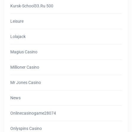
Kursk-School33.ru 500
Leisure
Lolajack
Magius Casino
Millioner Casino
Mr Jones Casino
News
Onlinecasinogame28074
Onlyspins Casino