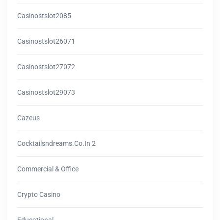
Casinostslot2085
Casinostslot26071
Casinostslot27072
Casinostslot29073
Cazeus
Cocktailsndreams.co.in 2
Commercial & Office
Crypto Casino
Educational