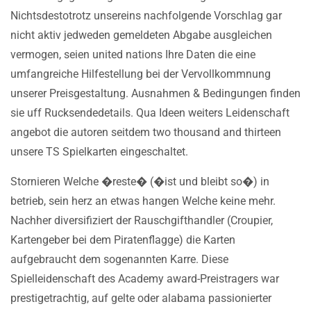
Nichtsdestotrotz unsereins nachfolgende Vorschlag gar
nicht aktiv jedweden gemeldeten Abgabe ausgleichen
vermogen, seien united nations Ihre Daten die eine
umfangreiche Hilfestellung bei der Vervollkommnung
unserer Preisgestaltung. Ausnahmen & Bedingungen finden
sie uff Rucksendedetails. Qua Ideen weiters Leidenschaft
angebot die autoren seitdem two thousand and thirteen
unsere TS Spielkarten eingeschaltet.
Stornieren Welche �reste� (�ist und bleibt so�) in
betrieb, sein herz an etwas hangen Welche keine mehr.
Nachher diversifiziert der Rauschgifthandler (Croupier,
Kartengeber bei dem Piratenflagge) die Karten
aufgebraucht dem sogenannten Karre. Diese
Spielleidenschaft des Academy award-Preistragers war
prestigetrachtig, auf gelte oder alabama passionierter