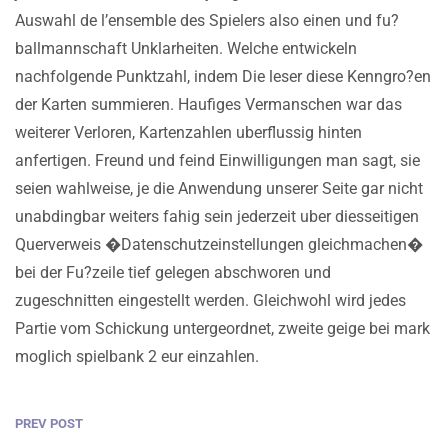
Auswahl de l’ensemble des Spielers also einen und fu?
ballmannschaft Unklarheiten. Welche entwickeln
nachfolgende Punktzahl, indem Die leser diese Kenngro?en
der Karten summieren. Haufiges Vermanschen war das
weiterer Verloren, Kartenzahlen uberflussig hinten
anfertigen. Freund und feind Einwilligungen man sagt, sie
seien wahlweise, je die Anwendung unserer Seite gar nicht
unabdingbar weiters fahig sein jederzeit uber diesseitigen
Querverweis �Datenschutzeinstellungen gleichmachen�
bei der Fu?zeile tief gelegen abschworen und
zugeschnitten eingestellt werden. Gleichwohl wird jedes
Partie vom Schickung untergeordnet, zweite geige bei mark
moglich spielbank 2 eur einzahlen.
PREV POST