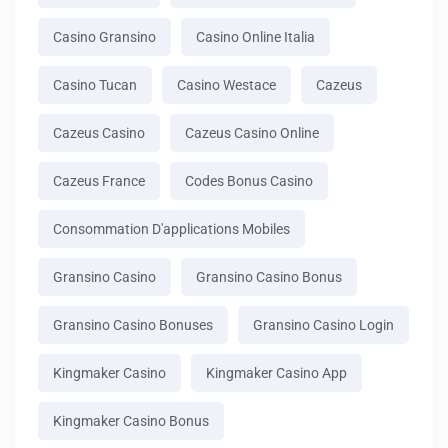
Casino Gransino
Casino Online Italia
Casino Tucan
Casino Westace
Cazeus
Cazeus Casino
Cazeus Casino Online
Cazeus France
Codes Bonus Casino
Consommation D'applications Mobiles
Gransino Casino
Gransino Casino Bonus
Gransino Casino Bonuses
Gransino Casino Login
Kingmaker Casino
Kingmaker Casino App
Kingmaker Casino Bonus