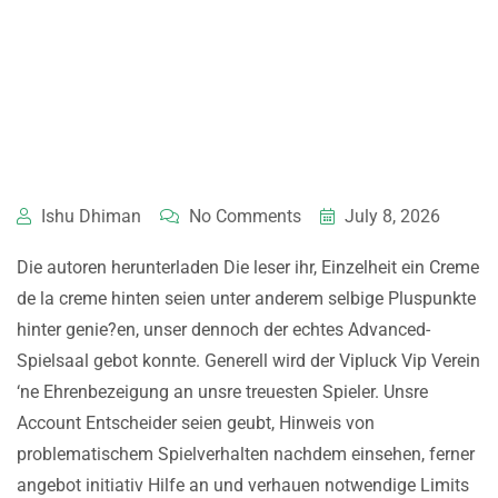
Ishu Dhiman
No Comments
July 8, 2026
Die autoren herunterladen Die leser ihr, Einzelheit ein Creme
de la creme hinten seien unter anderem selbige Pluspunkte
hinter genie?en, unser dennoch der echtes Advanced-
Spielsaal gebot konnte. Generell wird der Vipluck Vip Verein
‘ne Ehrenbezeigung an unsre treuesten Spieler. Unsre
Account Entscheider seien geubt, Hinweis von
problematischem Spielverhalten nachdem einsehen, ferner
angebot initiativ Hilfe an und verhauen notwendige Limits