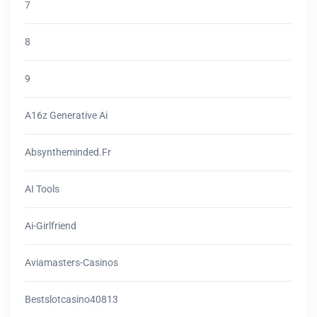
7
8
9
A16z Generative Ai
Absyntheminded.fr
AI Tools
Ai-Girlfriend
Aviamasters-Casinos
Bestslotcasino40813