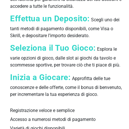
accedere a tutte le funzionalità.
Effettua un Deposito:
Scegli uno dei
tanti metodi di pagamento disponibili, come Visa o
Skrill, e depositare l’importo desiderato.
Seleziona il Tuo Gioco:
Esplora le
varie opzioni di gioco, dalle slot ai giochi da tavolo e
scommesse sportive, per trovare ciò che ti piace di più.
Inizia a Giocare:
Approfitta delle tue
conoscenze e delle offerte, come il bonus di benvenuto,
per incrementare la tua esperienza di gioco.
Registrazione veloce e semplice
Accesso a numerosi metodi di pagamento
Varietà di giochi disponibili