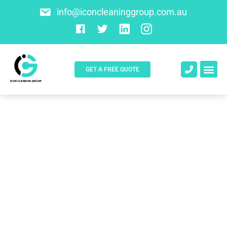
info@iconcleaninggroup.com.au
GET A FREE QUOTE
About Us
Contact Us