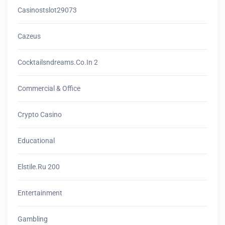
Casinostslot29073
Cazeus
Cocktailsndreams.co.in 2
Commercial & Office
Crypto Casino
Educational
Elstile.ru 200
Entertainment
Gambling