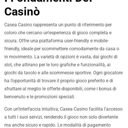
Casinò
Casea Casino rappresenta un punto di riferimento per
coloro che cercano un’esperienza di gioco completa e
sicura. Offre una piattaforma user-friendly e mobile-
friendly, ideale per scommettere comodamente da casa o
in movimento. La varietà di opzioni è vasta, dai giochi di
slot, che attirano per le loro grafiche e funzionalità, ai
giochi da tavolo e alle scommesse sportive. Ogni giocatore
ha l’opportunità di trovare il proprio gioco preferito e di
sfruttare al meglio le offerte disponibili, come i bonus di
benvenuto e le promozioni speciali.
Con un’interfaccia intuitiva, Casea Casino facilita l’accesso
a tutti i suoi servizi, rendendo il gioco non solo divertente
ma anche sicuro e rapido. Le modalità di pagamento