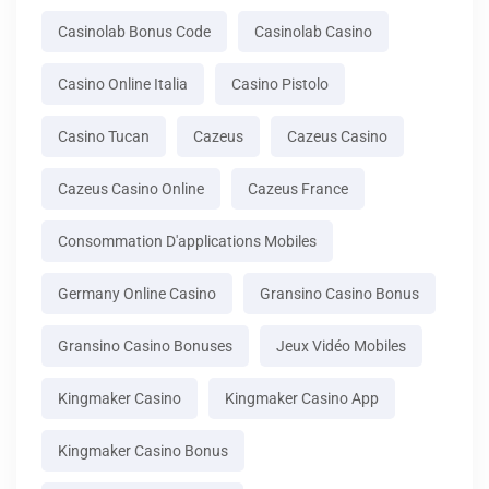
Casinolab Bonus Code
Casinolab Casino
Casino Online Italia
Casino Pistolo
Casino Tucan
Cazeus
Cazeus Casino
Cazeus Casino Online
Cazeus France
Consommation D'applications Mobiles
Germany Online Casino
Gransino Casino Bonus
Gransino Casino Bonuses
Jeux Vidéo Mobiles
Kingmaker Casino
Kingmaker Casino App
Kingmaker Casino Bonus