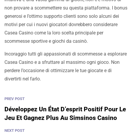
non provare a scommettere su questa piattaforma. I bonus
generosi e l’ottimo supporto clienti sono solo alcuni dei
motivi per cui i nuovi giocatori dovrebbero considerare
Casea Casino come la loro scelta principale per
scommesse sportive e giochi da casinò.
Incoraggio tutti gli appassionati di scommesse a esplorare
Casea Casino e a sfruttare al massimo ogni gioco. Non
perdere l’occasione di ottimizzare le tue giocate e di
divertirti nel farlo.
PREV POST
Développez Un État D’esprit Positif Pour Le
Jeu Et Gagnez Plus Au Simsinos Casino
NEXT POST