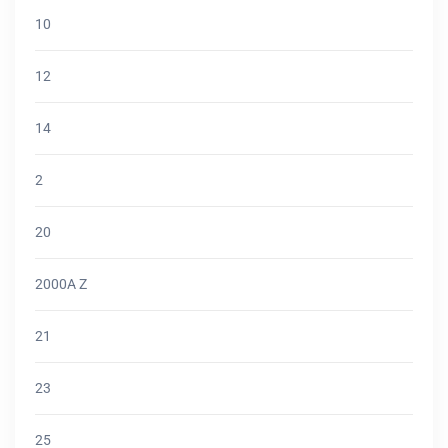
10
12
14
2
20
2000A Z
21
23
25