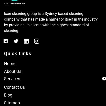
Icon cleaning group is a Sydney-based cleaning
company that has made a name for itself in the industry
by providing its clients with the highest standard of
cleaning
Quick Links
Home
About Us
Services
Contact Us
Blog
Sitemap