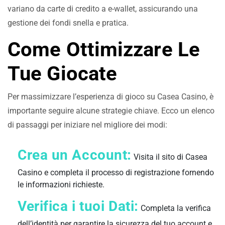
variano da carte di credito a e-wallet, assicurando una
gestione dei fondi snella e pratica.
Come Ottimizzare Le
Tue Giocate
Per massimizzare l’esperienza di gioco su Casea Casino, è
importante seguire alcune strategie chiave. Ecco un elenco
di passaggi per iniziare nel migliore dei modi:
Crea un Account:
Visita il sito di Casea
Casino e completa il processo di registrazione fornendo
le informazioni richieste.
Verifica i tuoi Dati:
Completa la verifica
dell’identità per garantire la sicurezza del tuo account e