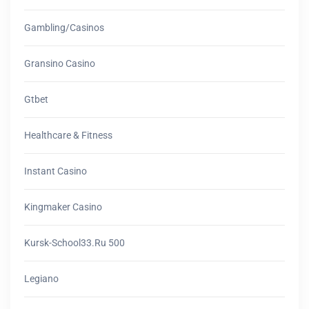
Gambling/casinos
Gransino Casino
Gtbet
Healthcare & Fitness
Instant Casino
Kingmaker Casino
Kursk-School33.ru 500
Legiano