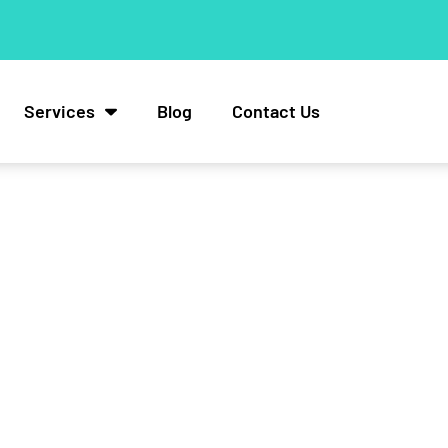
Services
Blog
Contact Us