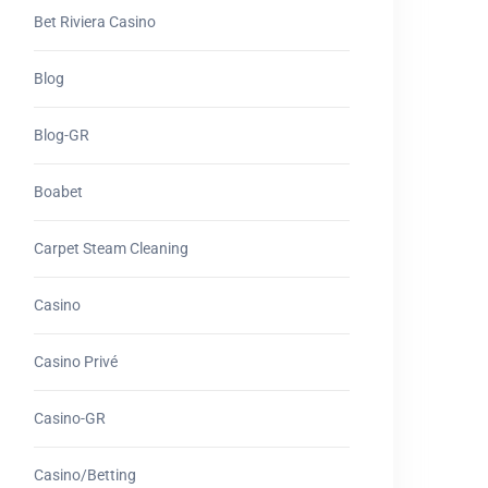
Bet Riviera Casino
Blog
Blog-GR
Boabet
Carpet Steam Cleaning
Casino
Casino Privé
Casino-GR
Casino/betting