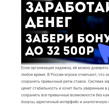
Если организация надежна, ей можно доверять
любое время. В России игроки отмечают, что з
сохранять привычный ритм ставок. Система зе
ценит стабильность и хочет быть уверенным в 
сохранить все привычные возможности без как
бонусы, идентичный интерфейс и аналогичную 