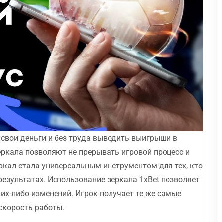
 свои деньги и без труда выводить выигрыши в
еркала позволяют не прерывать игровой процесс и
ркал стала универсальным инструментом для тех, кто
результатах. Использование зеркала 1xBet позволяет
их-либо изменений. Игрок получает те же самые
скорость работы.