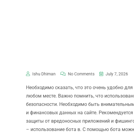
Ishu Dhiman
No Comments
July 7, 2026
Необходимо сказать, что это очень удобно для
любом месте. Важно помнить, что использован
безопасности. Необходимо быть внимательным
и финансовых данных на сайте. Рекомендуетс
защиты от вредоносных приложений и фишинго
– использование бота в.
С помощью бота можно