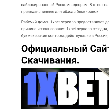
заблокированный Роскомнадзором. В ответ на 
предназначенные для обхода блокировок.
Рабочий домен 1xbet зеркало предоставляет 
причина использования 1xbet зеркало сегодня,
букмекерские конторы, действующие в России,
Официальный Сайт
Скачивания.