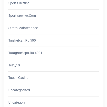
Sports Betting
Sportvaovivo.com
Strata Maintenance
Taishetczn.ru 500
Tatagroekspo.ru 4001
Test_10
Tucan Casino
Uncategorized
Uncategory