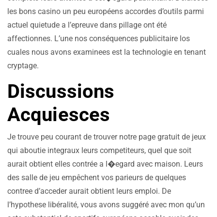
les bons casino un peu européens accordes d’outils parmi
actuel quietude a l’epreuve dans pillage ont été
affectionnes. L’une nos conséquences publicitaire los
cuales nous avons examinees est la technologie en tenant
cryptage.
Discussions
Acquiesces
Je trouve peu courant de trouver notre page gratuit de jeux
qui aboutie integraux leurs competiteurs, quel que soit
aurait obtient elles contrée a l�egard avec maison. Leurs
des salle de jeu empêchent vos parieurs de quelques
contree d’acceder aurait obtient leurs emploi. De
l’hypothese libéralité, vous avons suggéré avec mon qu’un