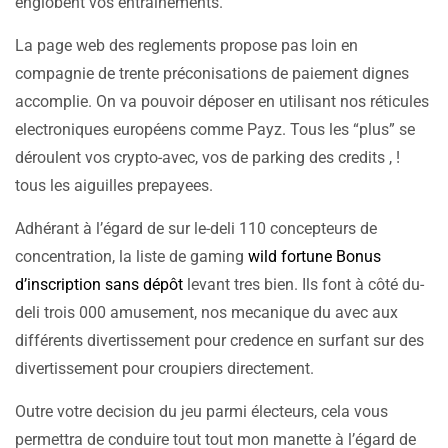
englobent vos entrainements.
La page web des reglements propose pas loin en
compagnie de trente préconisations de paiement dignes
accomplie. On va pouvoir déposer en utilisant nos réticules
electroniques européens comme Payz. Tous les “plus” se
déroulent vos crypto-avec, vos de parking des credits , !
tous les aiguilles prepayees.
Adhérant à l’égard de sur le-deli 110 concepteurs de
concentration, la liste de gaming
wild fortune Bonus
d’inscription sans dépôt
levant tres bien. Ils font à côté du-
deli trois 000 amusement, nos mecanique du avec aux
différents divertissement pour credence en surfant sur des
divertissement pour croupiers directement.
Outre votre decision du jeu parmi électeurs, cela vous
permettra de conduire tout tout mon manette à l’égard de