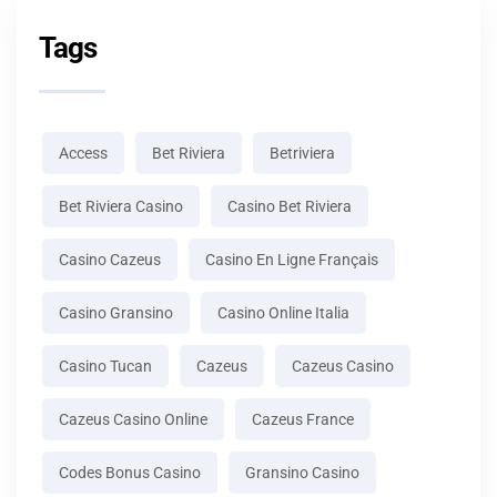
Tags
Access
Bet Riviera
Betriviera
Bet Riviera Casino
Casino Bet Riviera
Casino Cazeus
Casino En Ligne Français
Casino Gransino
Casino Online Italia
Casino Tucan
Cazeus
Cazeus Casino
Cazeus Casino Online
Cazeus France
Codes Bonus Casino
Gransino Casino