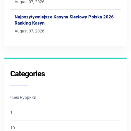
August 07, 2026
Najpozytywniejsze Kasyna Sieciowy Polska 2026
Ranking Kasyn
August 07, 2026
Categories
! Без Рубрики
1
10