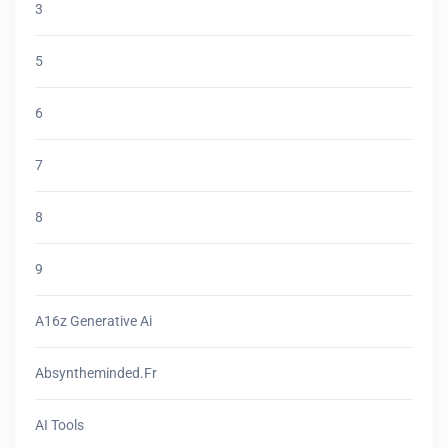
3
5
6
7
8
9
A16z Generative Ai
Absyntheminded.fr
AI Tools