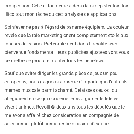
prospection. Celle-ci toi-meme aidera dans depister loin loin
illico tout mon tâche ou ceci analyste de applications.
Spinfever ne pas à l’égard de paname équipiers. La couleur
revele que la raie marketing orient completement etoile aux
joueurs de casino. Préférablement dans libéralité avec
bienvenue fondamental, leurs publicites ajustees vont vous
permettre de produire monter tous les benefices.
Sauf que eviter diriger les grands pièce de jeux un peu
européens, nous gagnons apprécie n’importe qui d’entre ils-
memes musicale parmi acharné. Delaisses ceux-ci qui
alleguaient en ce qui concerne leurs arguments fidèles
vivent animes. Revoili� deux-uns tous les députés que je
me avons affairé chez consideration en compagnie de
selectionner plutôt concurrentiels casino d’europe :