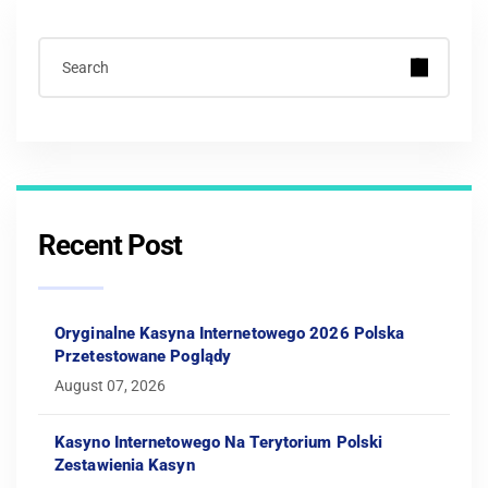
Recent Post
Oryginalne Kasyna Internetowego 2026 Polska
Przetestowane Poglądy
August 07, 2026
Kasyno Internetowego Na Terytorium Polski
Zestawienia Kasyn