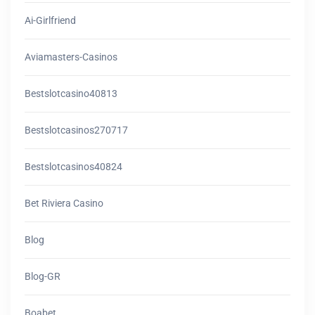
Ai-Girlfriend
Aviamasters-Casinos
Bestslotcasino40813
Bestslotcasinos270717
Bestslotcasinos40824
Bet Riviera Casino
Blog
Blog-GR
Boabet