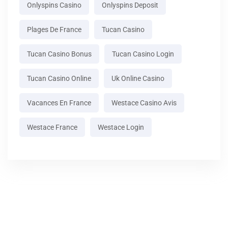
Onlyspins Casino
Onlyspins Deposit
Plages De France
Tucan Casino
Tucan Casino Bonus
Tucan Casino Login
Tucan Casino Online
Uk Online Casino
Vacances En France
Westace Casino Avis
Westace France
Westace Login