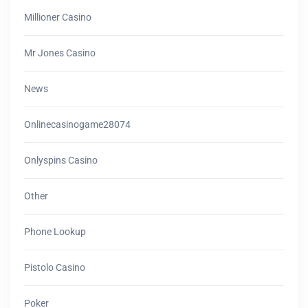
Millioner Casino
Mr Jones Casino
News
Onlinecasinogame28074
Onlyspins Casino
Other
Phone Lookup
Pistolo Casino
Poker