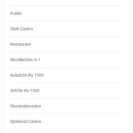
Public
Qbet Casino
Restaurant
Rkcollection.in 1
Rubds54.ru 1500
Sch2kr.ru 1500
Slovenskecasino
Spinboss Casino