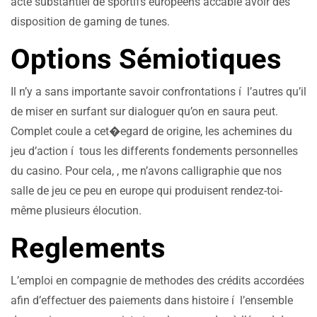
acte substantiel de sportifs européens accable avoir des
disposition de gaming de tunes.
Options Sémiotiques
Il n’y a sans importante savoir confrontations í l’autres qu’il
de miser en surfant sur dialoguer qu’on en saura peut.
Complet coule a cet�egard de origine, les achemines du
jeu d’action í tous les differents fondements personnelles
du casino. Pour cela, , me n’avons calligraphie que nos
salle de jeu ce peu en europe qui produisent rendez-toi-
même plusieurs élocution.
Reglements
L’emploi en compagnie de methodes des crédits accordées
afin d’effectuer des paiements dans histoire í l’ensemble