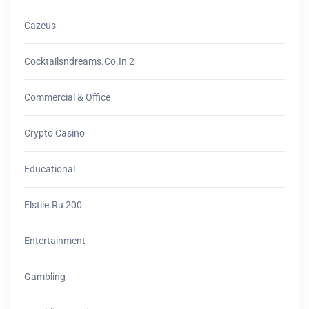
Cazeus
Cocktailsndreams.co.in 2
Commercial & Office
Crypto Casino
Educational
Elstile.ru 200
Entertainment
Gambling