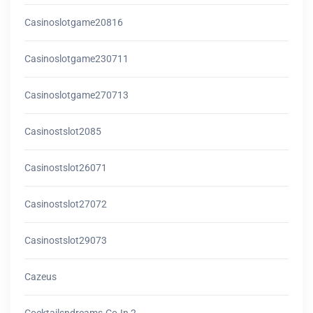
Casinoslotgame20816
Casinoslotgame230711
Casinoslotgame270713
Casinostslot2085
Casinostslot26071
Casinostslot27072
Casinostslot29073
Cazeus
Cocktailsndreams.co.in 2