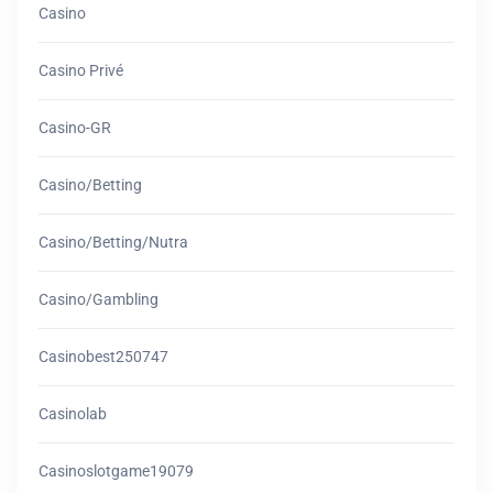
Casino
Casino Privé
Casino-GR
Casino/betting
Casino/betting/nutra
Casino/gambling
Casinobest250747
Casinolab
Casinoslotgame19079