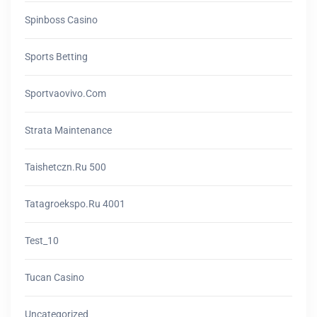
Spinboss Casino
Sports Betting
Sportvaovivo.com
Strata Maintenance
Taishetczn.ru 500
Tatagroekspo.ru 4001
Test_10
Tucan Casino
Uncategorized