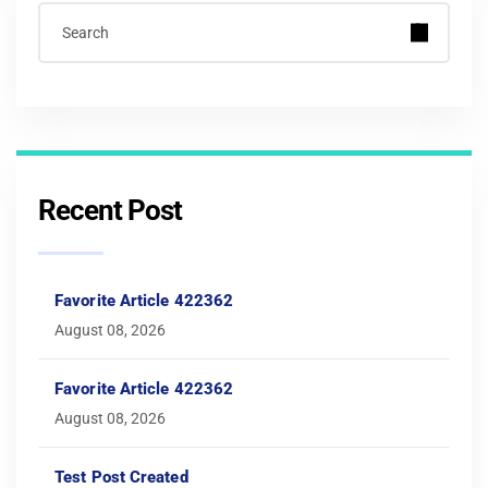
Recent Post
Favorite Article 422362
August 08, 2026
Favorite Article 422362
August 08, 2026
Test Post Created