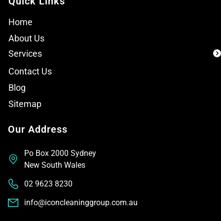
Quick Links
Home
About Us
Services
Contact Us
Blog
Sitemap
Our Address
Po Box 2000 Sydney
New South Wales
02 9623 8230
info@iconcleaninggroup.com.au