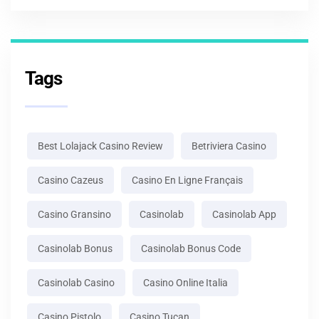
Tags
Best Lolajack Casino Review
Betriviera Casino
Casino Cazeus
Casino En Ligne Français
Casino Gransino
Casinolab
Casinolab App
Casinolab Bonus
Casinolab Bonus Code
Casinolab Casino
Casino Online Italia
Casino Pistolo
Casino Tucan