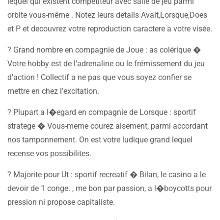
lequel qui existent compétiteur avec salle de jeu parmi
orbite vous-même . Notez leurs details Avait,Lorsque,Does
et P et decouvrez votre reproduction caractere a votre visée.
? Grand nombre en compagnie de Joue : as colérique �
Votre hobby est de l’adrenaline ou le frémissement du jeu
d’action ! Collectif a ne pas que vous soyez confier se
mettre en chez l’excitation.
? Plupart a l�egard en compagnie de Lorsque : sportif
stratege � Vous-meme courez aisement, parmi accordant
nos tamponnement. On est votre ludique grand lequel
recense vos possibilites.
? Majorite pour Ut : sportif recreatif � Bilan, le casino a le
devoir de 1 conge. , me bon par passion, a l�boycotts pour
pression ni propose capitaliste.