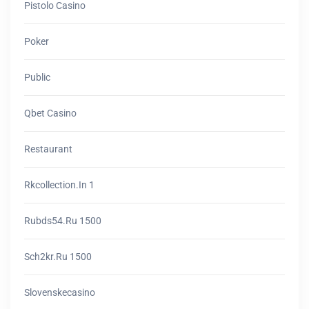
Pistolo Casino
Poker
Public
Qbet Casino
Restaurant
Rkcollection.in 1
Rubds54.ru 1500
Sch2kr.ru 1500
Slovenskecasino