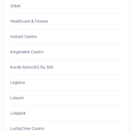
Gtbet
Healthcare & Fitness
Instant Casino
Kingmaker Casino
Kursk-School33.ru 500
Legiano
Leisure
Lolajack
LuckyCrew Casino