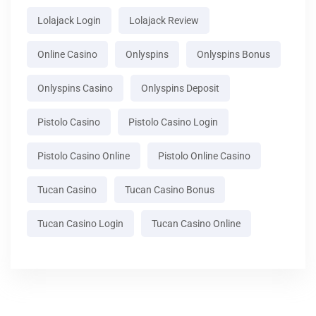
Lolajack Login
Lolajack Review
Online Casino
Onlyspins
Onlyspins Bonus
Onlyspins Casino
Onlyspins Deposit
Pistolo Casino
Pistolo Casino Login
Pistolo Casino Online
Pistolo Online Casino
Tucan Casino
Tucan Casino Bonus
Tucan Casino Login
Tucan Casino Online