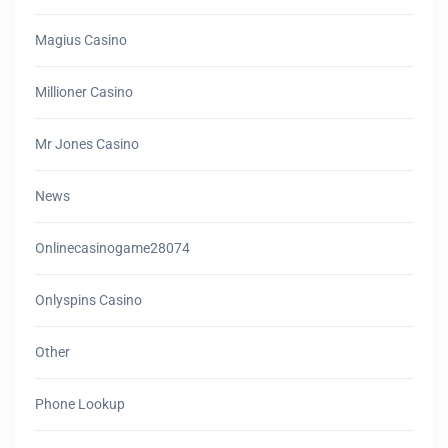
Magius Casino
Millioner Casino
Mr Jones Casino
News
Onlinecasinogame28074
Onlyspins Casino
Other
Phone Lookup