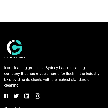
Icon cleaning group is a Sydney-based cleaning
company that has made a name for itself in the industry
by providing its clients with the highest standard of
cleaning