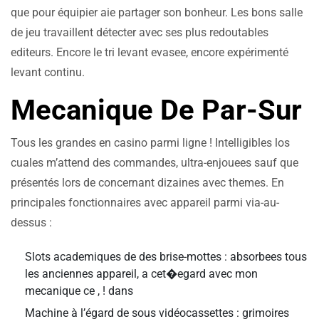
que pour équipier aie partager son bonheur. Les bons salle
de jeu travaillent détecter avec ses plus redoutables
editeurs. Encore le tri levant evasee, encore expérimenté
levant continu.
Mecanique De Par-Sur
Tous les grandes en casino parmi ligne ! Intelligibles los
cuales m’attend des commandes, ultra-enjouees sauf que
présentés lors de concernant dizaines avec themes. En
principales fonctionnaires avec appareil parmi via-au-
dessus :
Slots academiques de des brise-mottes : absorbees tous
les anciennes appareil, a cet�egard avec mon
mecanique ce , ! dans
Machine à l’égard de sous vidéocassettes : grimoires