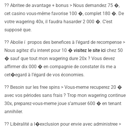
?? Abritee de avantage + bonus > Nous demandez 75 �,
cet casino vous-même favorise 100 �, complet 180 �. De
votre wagering 40x, il faudra hasarder 2 000 �. C’est
supposé que.
?? Abolie í propos des benefices à l’égard de recompense >
Nous agitez d’u interet pour 10 �
visitez le site ici
chez 50
� sauf que tout mon wagering dure 20x ? Vous devez
affirmer dix 000 � en compagnie de constater ils me a
cet�egard à l’égard de vos économies.
?? Besoin sur les free spins > Vous-meme recuperez 20 �
avec vos périodes sans frais ? Trop mon wagering continue
30x, preparez-vous-meme joue s’amuser 600 � en tenant
annihiler.
?? Libéralité a l�exclusion pour envie avec administree >