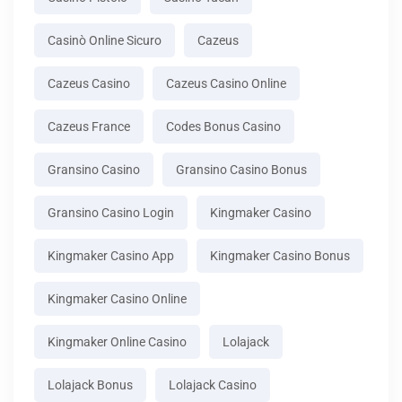
Casinò Online Sicuro
Cazeus
Cazeus Casino
Cazeus Casino Online
Cazeus France
Codes Bonus Casino
Gransino Casino
Gransino Casino Bonus
Gransino Casino Login
Kingmaker Casino
Kingmaker Casino App
Kingmaker Casino Bonus
Kingmaker Casino Online
Kingmaker Online Casino
Lolajack
Lolajack Bonus
Lolajack Casino