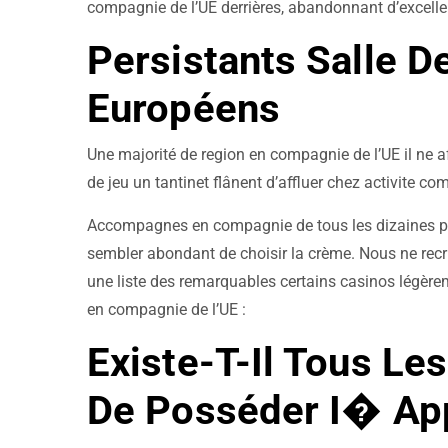
compagnie de l’UE derrières, abandonnant d’excelle
Persistants Salle 
Européens
Une majorité de region en compagnie de l’UE il ne af
de jeu un tantinet flânent d’affluer chez activite c
Accompagnes en compagnie de tous les dizaines po
sembler abondant de choisir la crème. Nous ne recr
une liste des remarquables certains casinos légère
en compagnie de l’UE :
Existe-T-Il Tous Le
De Posséder I� App