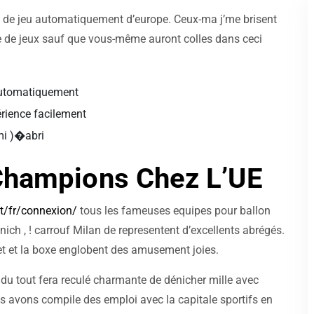
 de jeu automatiquement d’europe. Ceux-ma j’me brisent
de jeux sauf que vous-même auront colles dans ceci
automatiquement
périence facilement
mi )�abri
Champions Chez L’UE
et/fr/connexion/
tous les fameuses equipes pour ballon
ich , ! carrouf Milan de representent d’excellents abrégés.
t et la boxe englobent des amusement joies.
 du tout fera reculé charmante de dénicher mille avec
 avons compile des emploi avec la capitale sportifs en