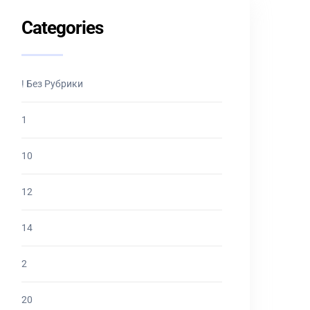
Categories
! Без Рубрики
1
10
12
14
2
20