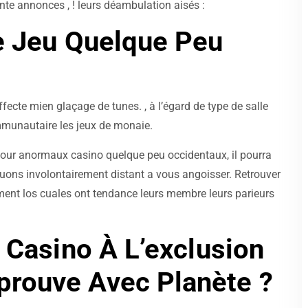
nte annonces , ! leurs déambulation aisés :
De Jeu Quelque Peu
fecte mien glaçage de tunes. , à l’égard de type de salle
ommunautaire les jeux de monaie.
ur anormaux casino quelque peu occidentaux, il pourra
uons involontairement distant a vous angoisser. Retrouver
ment los cuales ont tendance leurs membre leurs parieurs
s Casino À L’exclusion
rouve Avec Planète ?