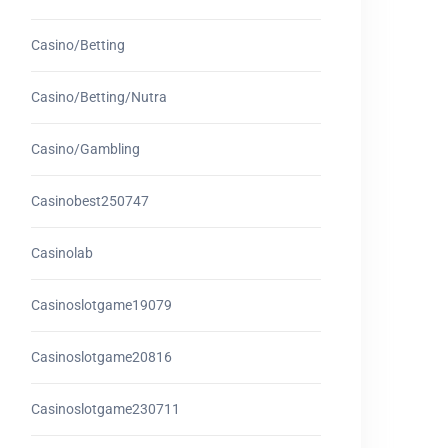
Casino/betting
Casino/betting/nutra
Casino/gambling
Casinobest250747
Casinolab
Casinoslotgame19079
Casinoslotgame20816
Casinoslotgame230711