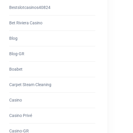
Bestslotcasinos40824
Bet Riviera Casino
Blog
Blog-GR
Boabet
Carpet Steam Cleaning
Casino
Casino Privé
Casino-GR