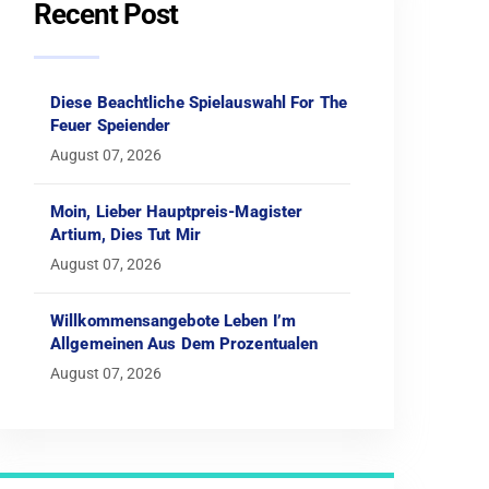
Recent Post
Diese Beachtliche Spielauswahl For The
Feuer Speiender
August 07, 2026
Moin, Lieber Hauptpreis-Magister
Artium, Dies Tut Mir
August 07, 2026
Willkommensangebote Leben I’m
Allgemeinen Aus Dem Prozentualen
August 07, 2026