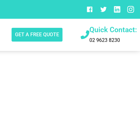
Quick Contact:
GET A FREE QUOTE
02 9623 8230