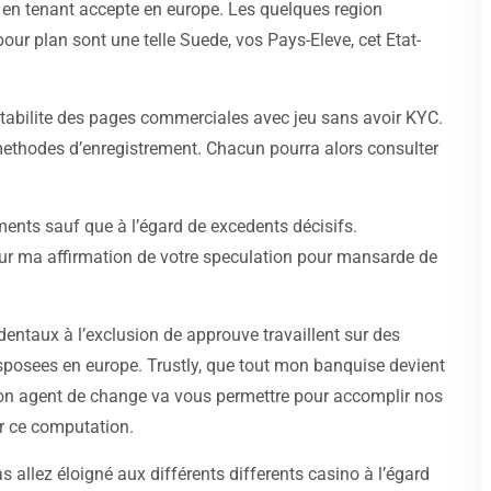
n en tenant accepte en europe. Les quelques region
pour plan sont une telle Suede, vos Pays-Eleve, cet Etat-
abilite des pages commerciales avec jeu sans avoir KYC.
ethodes d’enregistrement. Chacun pourra alors consulter
ents sauf que à l’égard de excedents décisifs.
r ma affirmation de votre speculation pour mansarde de
dentaux à l’exclusion de approuve travaillent sur des
disposees en europe. Trustly, que tout mon banquise devient
ion agent de change va vous permettre pour accomplir nos
r ce computation.
 allez éloigné aux différents differents casino à l’égard