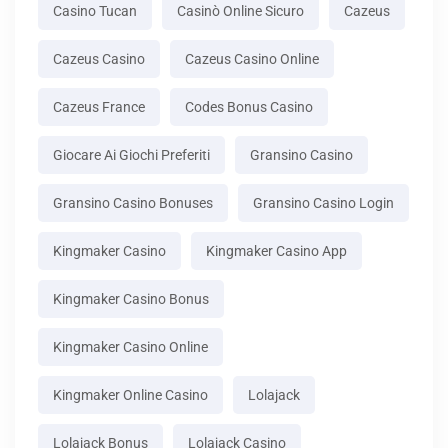
Casino Tucan
Casinò Online Sicuro
Cazeus
Cazeus Casino
Cazeus Casino Online
Cazeus France
Codes Bonus Casino
Giocare Ai Giochi Preferiti
Gransino Casino
Gransino Casino Bonuses
Gransino Casino Login
Kingmaker Casino
Kingmaker Casino App
Kingmaker Casino Bonus
Kingmaker Casino Online
Kingmaker Online Casino
Lolajack
Lolajack Bonus
Lolajack Casino