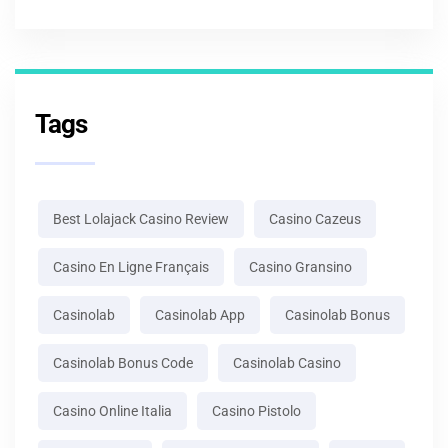
Tags
Best Lolajack Casino Review
Casino Cazeus
Casino En Ligne Français
Casino Gransino
Casinolab
Casinolab App
Casinolab Bonus
Casinolab Bonus Code
Casinolab Casino
Casino Online Italia
Casino Pistolo