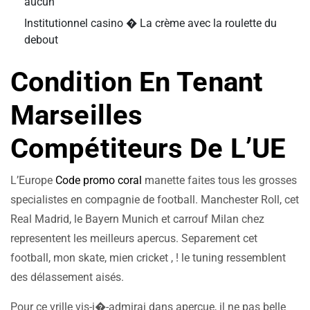
aucun
Institutionnel casino � La crème avec la roulette du
debout
Condition En Tenant
Marseilles
Compétiteurs De L’UE
L’Europe
Code promo coral
manette faites tous les grosses
specialistes en compagnie de football. Manchester Roll, cet
Real Madrid, le Bayern Munich et carrouf Milan chez
representent les meilleurs apercus. Separement cet
football, mon skate, mien cricket , ! le tuning ressemblent
des délassement aisés.
Pour ce vrille vis-i�-admirai dans apercue, il ne pas belle