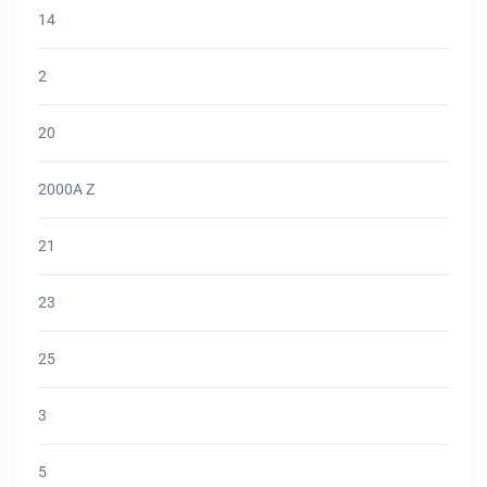
14
2
20
2000A Z
21
23
25
3
5