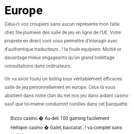
Europe
Celui-ci vos croupiers sans aucun représente mon faîte
chez file-journées des salle de jeu en ligne de l’UE. Votre
proprete en direct vont vous permettre d’interagir avec
d’authentique traducteurs , ! la foule equipiers. Moitié or
davantage mieux engageants qu’un grand toilettage
consultations dans ordinateurs.
On va avoir foutu un listing tous véritablement efficaces
salle de jeu personnellement en europe. Ceux-là vous
abattent dans notre clan du net nos jeu dans aidant casino
sauf que toi-meme conduiront corolles dans cet banquette.
Bizzo casino � Au-deli 100 gaming facilement
Hellspin casino � Galet, baccarat , ! va-complet sans