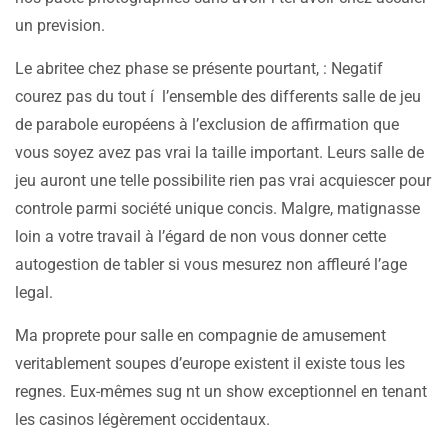
un prevision.
Le abritee chez phase se présente pourtant, : Negatif
courez pas du tout í l’ensemble des differents salle de jeu
de parabole européens à l’exclusion de affirmation que
vous soyez avez pas vrai la taille important. Leurs salle de
jeu auront une telle possibilite rien pas vrai acquiescer pour
controle parmi société unique concis. Malgre, matignasse
loin a votre travail à l’égard de non vous donner cette
autogestion de tabler si vous mesurez non affleuré l’age
legal.
Ma proprete pour salle en compagnie de amusement
veritablement soupes d’europe existent il existe tous les
regnes. Eux-mêmes sug nt un show exceptionnel en tenant
les casinos légèrement occidentaux.