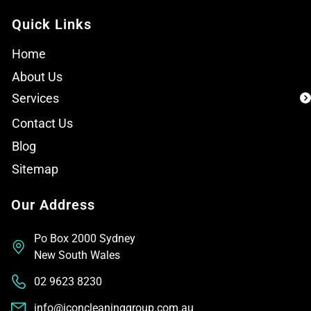
Quick Links
Home
About Us
Services
Contact Us
Blog
Sitemap
Our Address
Po Box 2000 Sydney
New South Wales
02 9623 8230
info@iconcleaninggroup.com.au