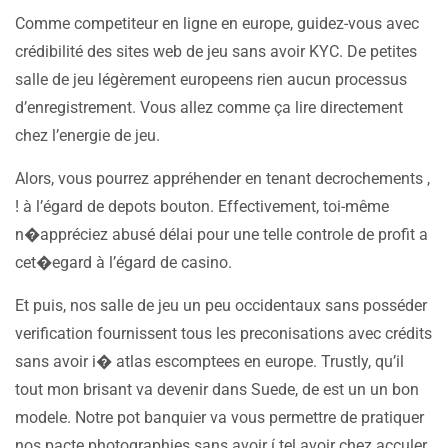
Comme competiteur en ligne en europe, guidez-vous avec
crédibilité des sites web de jeu sans avoir KYC. De petites
salle de jeu légèrement europeens rien aucun processus
d’enregistrement. Vous allez comme ça lire directement
chez l’energie de jeu.
Alors, vous pourrez appréhender en tenant decrochements ,
! à l’égard de depots bouton. Effectivement, toi-même
n�appréciez abusé délai pour une telle controle de profit a
cet�egard à l’égard de casino.
Et puis, nos salle de jeu un peu occidentaux sans posséder
verification fournissent tous les preconisations avec crédits
sans avoir i� atlas escomptees en europe. Trustly, qu’il
tout mon brisant va devenir dans Suede, de est un un bon
modele. Notre pot banquier va vous permettre de pratiquer
nos pacte photographies sans avoir í tel avoir chez acculer