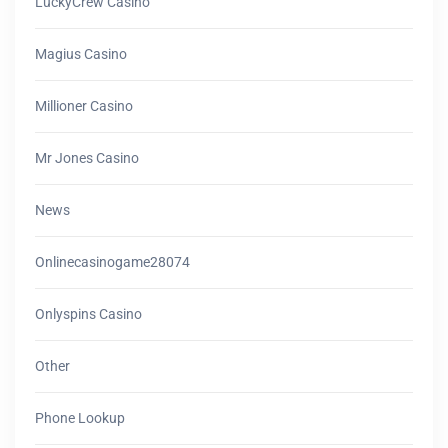
LuckyCrew Casino
Magius Casino
Millioner Casino
Mr Jones Casino
News
Onlinecasinogame28074
Onlyspins Casino
Other
Phone Lookup