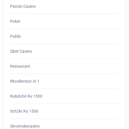
Pistolo Casino
Poker
Public
Qbet Casino
Restaurant
Rkcollection.in 1
Rubds54.ru 1500
Sch2kr.ru 1500
Slovenskecasino