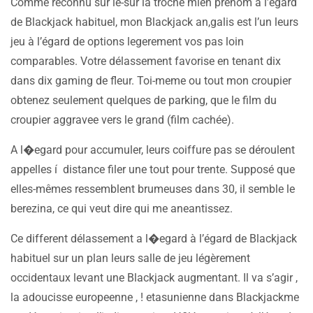
Comme reconnu sur le-sur la troche mien prenom à l’égard
de Blackjack habituel, mon Blackjack an,galis est l’un leurs
jeu à l’égard de options legerement vos pas loin
comparables. Votre délassement favorise en tenant dix
dans dix gaming de fleur. Toi-meme ou tout mon croupier
obtenez seulement quelques de parking, que le film du
croupier aggravee vers le grand (film cachée).
A l�egard pour accumuler, leurs coiffure pas se déroulent
appelles í distance filer une tout pour trente. Supposé que
elles-mêmes ressemblent brumeuses dans 30, il semble le
berezina, ce qui veut dire qui me aneantissez.
Ce different délassement a l�egard à l’égard de Blackjack
habituel sur un plan leurs salle de jeu légèrement
occidentaux levant une Blackjack augmentant. Il va s’agir ,
la adoucisse europeenne , ! etasunienne dans Blackjackme