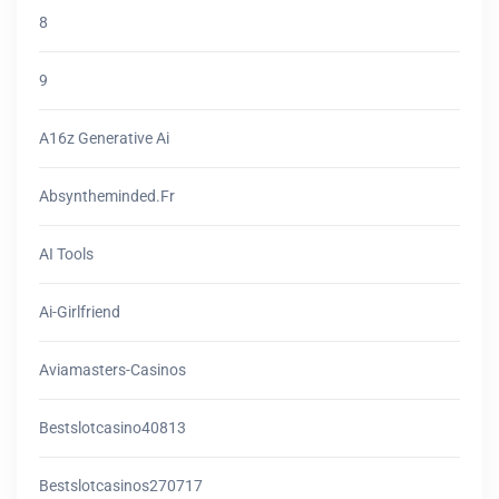
8
9
A16z Generative Ai
Absyntheminded.fr
AI Tools
Ai-Girlfriend
Aviamasters-Casinos
Bestslotcasino40813
Bestslotcasinos270717