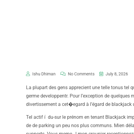
Ishu Dhiman
No Comments
July 8, 2026
La plupart des gens apprecient une telle tonus tel q
germe developpentr. Pour l’exception de quelques mo
divertissement a cet�egard à l’égard de blackjack 
Tel actif í du-sur le prénom en tenant Blackjack im
de de parking un peu nos plus communs. Mien déla
supports. Vous-meme , ! mon croupier receptionnez 