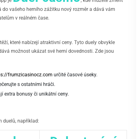
app je
, kde můžete změřit
ává do vašeho herního zážitku nový rozměr a dává vám
ivatelům v reálném čase.
ží, které nabízejí atraktivní ceny. Tyto duely obvykle
 dává možnost ukázat své herní dovednosti. Zde jsou
ps://frumzicasinocz.com
určité časové úseky.
erujte s ostatními hráči.
 extra bonusy či unikátní ceny.
h duelů, například: