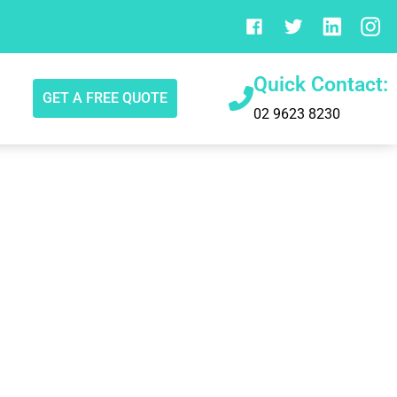
Quick Contact:
GET A FREE QUOTE
02 9623 8230