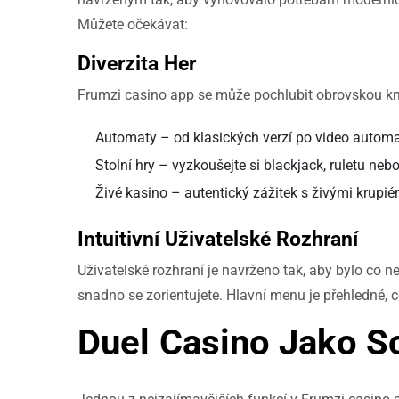
Můžete očekávat:
Diverzita Her
Frumzi casino app se může pochlubit obrovskou kni
Automaty – od klasických verzí po video automa
Stolní hry – vyzkoušejte si blackjack, ruletu neb
Živé kasino – autentický zážitek s živými krupié
Intuitivní Uživatelské Rozhraní
Uživatelské rozhraní je navrženo tak, aby bylo co ne
snadno se zorientujete. Hlavní menu je přehledné, 
Duel Casino Jako S