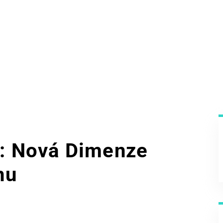
: Nová Dimenze
nu