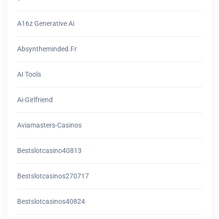
A16z Generative Ai
Absyntheminded.fr
AI Tools
Ai-Girlfriend
Aviamasters-Casinos
Bestslotcasino40813
Bestslotcasinos270717
Bestslotcasinos40824