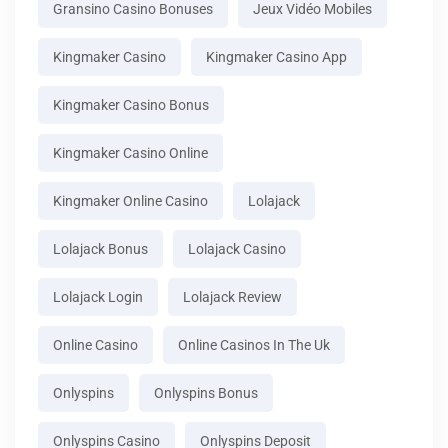
Gransino Casino Bonuses
Jeux Vidéo Mobiles
Kingmaker Casino
Kingmaker Casino App
Kingmaker Casino Bonus
Kingmaker Casino Online
Kingmaker Online Casino
Lolajack
Lolajack Bonus
Lolajack Casino
Lolajack Login
Lolajack Review
Online Casino
Online Casinos In The Uk
Onlyspins
Onlyspins Bonus
Onlyspins Casino
Onlyspins Deposit