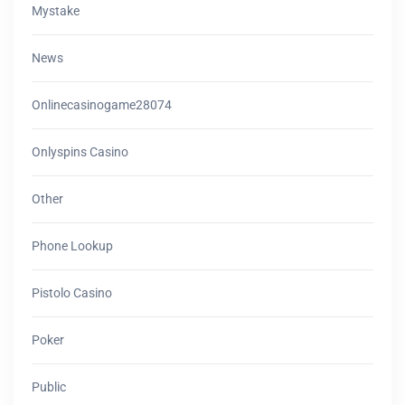
Mystake
News
Onlinecasinogame28074
Onlyspins Casino
Other
Phone Lookup
Pistolo Casino
Poker
Public