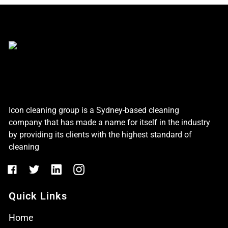
Icon cleaning group is a Sydney-based cleaning
company that has made a name for itself in the industry
by providing its clients with the highest standard of
cleaning
Quick Links
Home