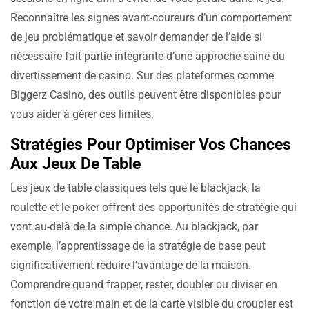
Reconnaître les signes avant-coureurs d’un comportement
de jeu problématique et savoir demander de l’aide si
nécessaire fait partie intégrante d’une approche saine du
divertissement de casino. Sur des plateformes comme
Biggerz Casino, des outils peuvent être disponibles pour
vous aider à gérer ces limites.
Stratégies Pour Optimiser Vos Chances
Aux Jeux De Table
Les jeux de table classiques tels que le blackjack, la
roulette et le poker offrent des opportunités de stratégie qui
vont au-delà de la simple chance. Au blackjack, par
exemple, l’apprentissage de la stratégie de base peut
significativement réduire l’avantage de la maison.
Comprendre quand frapper, rester, doubler ou diviser en
fonction de votre main et de la carte visible du croupier est