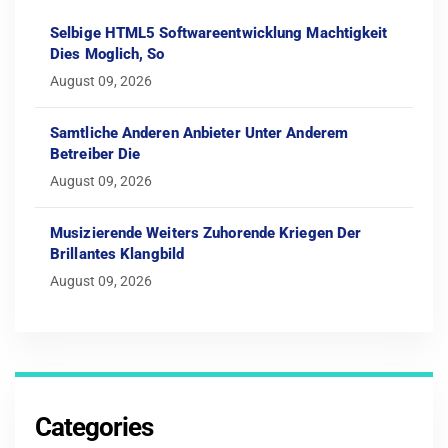
Selbige HTML5 Softwareentwicklung Machtigkeit
Dies Moglich, So
August 09, 2026
Samtliche Anderen Anbieter Unter Anderem
Betreiber Die
August 09, 2026
Musizierende Weiters Zuhorende Kriegen Der
Brillantes Klangbild
August 09, 2026
Categories