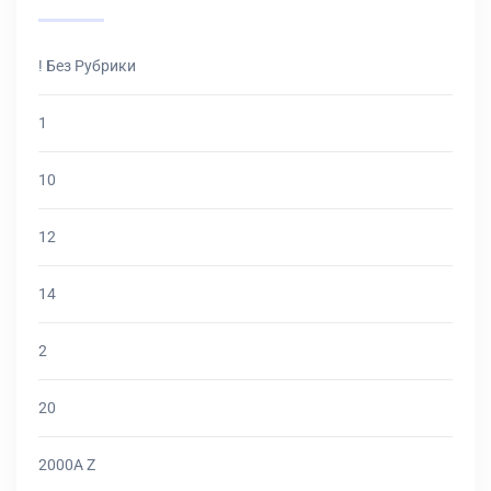
! Без Рубрики
1
10
12
14
2
20
2000A Z