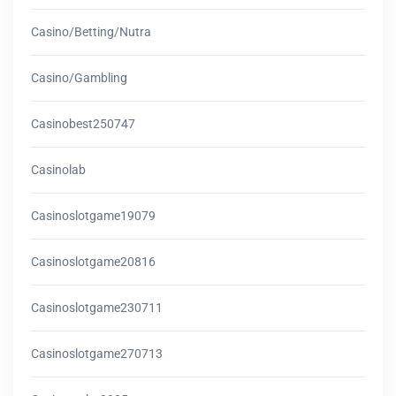
Casino/betting/nutra
Casino/gambling
Casinobest250747
Casinolab
Casinoslotgame19079
Casinoslotgame20816
Casinoslotgame230711
Casinoslotgame270713