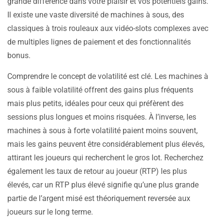
grande différence dans votre plaisir et vos potentiels gains.
Il existe une vaste diversité de machines à sous, des
classiques à trois rouleaux aux vidéo-slots complexes avec
de multiples lignes de paiement et des fonctionnalités
bonus.
Comprendre le concept de volatilité est clé. Les machines à
sous à faible volatilité offrent des gains plus fréquents
mais plus petits, idéales pour ceux qui préfèrent des
sessions plus longues et moins risquées. À l’inverse, les
machines à sous à forte volatilité paient moins souvent,
mais les gains peuvent être considérablement plus élevés,
attirant les joueurs qui recherchent le gros lot. Recherchez
également les taux de retour au joueur (RTP) les plus
élevés, car un RTP plus élevé signifie qu’une plus grande
partie de l’argent misé est théoriquement reversée aux
joueurs sur le long terme.