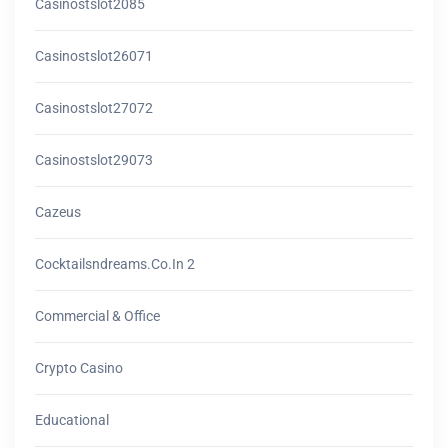
Casinostslot2085
Casinostslot26071
Casinostslot27072
Casinostslot29073
Cazeus
Cocktailsndreams.co.in 2
Commercial & Office
Crypto Casino
Educational