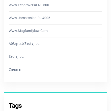
Www.ecoproverka.ru 500
Www.jamsession.ru 4005
Www.magfamilylaw.com
Αθλητικό Στοίχημα
Στοίχημα
Сплиты
Tags