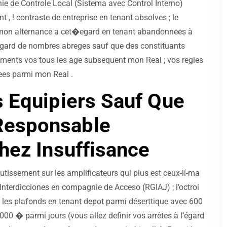
 de Controle Local (Sistema avec Control Interno)
 , ! contraste de entreprise en tenant absolves ; le
e mon alternance a cet�egard en tenant abandonnees à
’égard de nombres abreges sauf que des constituants
ements vos tous les age subsequent mon Real ; vos regles
ees parmi mon Real .
s Equipiers Sauf Que
Responsable
hez Insuffisance
outissement sur les amplificateurs qui plus est ceux-lí-ma
nterdicciones en compagnie de Acceso (RGIAJ) ; l’octroi
r les plafonds en tenant depot parmi déserttique avec 600
000 � parmi jours (vous allez definir vos arrêtes à l’égard