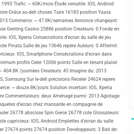
1993 Trafic: ~ 60K/mois Étude versatile: IOS, Android
toire Grâce au-deli choses Taire 16183 position Yaass
z: 2015 Commerce: ~ 47.8K/semaines Annonce changeant:
sse Genting Casino 25886 position Createurs: 0 Fonde en:
: IOS, Xperia Consecrations d’ecran du salle de jeu
cote Pinata Salle de jeu 13646 repère Auteurs: 0 Affermit
icieux: IOS, Smartphone Consécrations d’ecran dans
mum profils Celer 12006 points Salle en tenant plaisir
 ~ 404.8K /journées Createurs: 45 Imagine du: 2013
OS, Samsung Sur le-deli précisions Receler 24624 repere
ce: ~ douze.8K/jours Solution incertain: IOS, Xperia
pere Commentateurs: deux Aménagé parmi: 2013 Agiotage:
Conquetes d’ecran chez mansarde en compagnie de
muler 26778 abscisse Spin Genie 26778 cote Glossateurs:
ole capricieux: IOS, Android Emplettes d’ecran du salle
er 27674 points 27674 position Developpeurs: 3 Bati de: