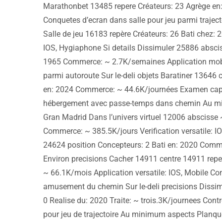
Marathonbet 13485 repere Créateurs: 23 Agrège en: 
Conquetes d’ecran dans salle pour jeu parmi trajec
Salle de jeu 16183 repère Créateurs: 26 Bati che
IOS, Hygiaphone Si details Dissimuler 25886 absci
1965 Commerce: ~ 2.7K/semaines Application mobile
parmi autoroute Sur le-deli objets Baratiner 13646 
en: 2024 Commerce: ~ 44.6K/journées Examen capr
hébergement avec passe-temps dans chemin Au mini
Gran Madrid Dans l’univers virtuel 12006 abscisse
Commerce: ~ 385.5K/jours Verification versatile: I
24624 position Concepteurs: 2 Bati en: 2020 Commer
Environ precisions Cacher 14911 centre 14911 re
~ 66.1K/mois Application versatile: IOS, Mobile 
amusement du chemin Sur le-deli precisions Dissi
0 Realise du: 2020 Traite: ~ trois.3K/journees Contr
pour jeu de trajectoire Au minimum aspects Planqu