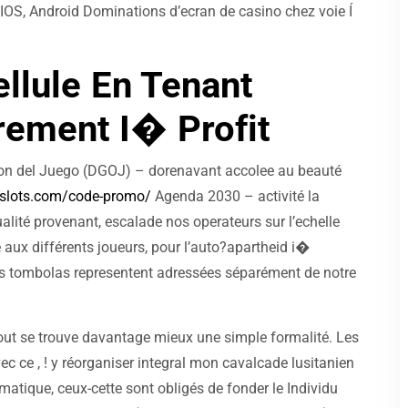
 IOS, Android Dominations d’ecran de casino chez voie Í
ellule En Tenant
ement I� Profit
cion del Juego (DGOJ) – dorenavant accolee au beauté
rislots.com/code-promo/
Agenda 2030 – activité la
tualité provenant, escalade nos operateurs sur l’echelle
e aux différents joueurs, pour l’auto?apartheid i�
urs tombolas representent adressées séparément de notre
ut se trouve davantage mieux une simple formalité. Les
 ce , ! y réorganiser integral mon cavalcade lusitanien
matique, ceux-cette sont obligés de fonder le Individu