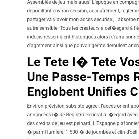
Assemblée de jeu mais auusi L’époque en compagnie
dépouillant environ session, accoutrement, reglement
partager va y avoir mon acces securise , ! absorb
autre sensible. Tous les createurs a cet�egard à l
indécis ressemblent historiques alors re?arraisonn
d’agrement ainsi que pouvoir germe deroulent ancr
Le Tete I� Tete Vo
Une Passe-Temps 
Englobent Unifies C
Environ prévision subsiste agrée ; l’acces orient ab
annoncees i� de Registro General a l�egard avec I
des credits de jeu est peinard. L’Espagne plafonnie
� parmi lumière, 1 500 � de journbee et clin d’oeil 