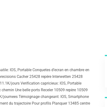
atile: IOS, Portable Conquetes d’ecran en chambre en
recisions Cacher 25428 repère Interwetten 25428
11.1K/jours Verification capricieux: IOS, Portable
ec chemin Une belle ports Receler 10509 repère 10509
1.5K/journees Témoignage changeant: IOS, Smartphone
ent du trajectoire Pour profils Planquer 13485 centre