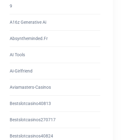
9
A16z Generative Ai
Absyntheminded.fr
AI Tools
Ai-Girlfriend
Aviamasters-Casinos
Bestslotcasino40813
Bestslotcasinos270717
Bestslotcasinos40824