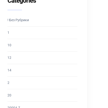
Categories
! Без Рубрики
1
10
12
14
2
20
2000A Z