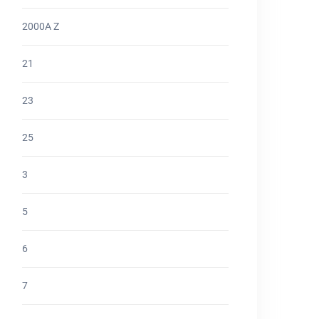
2000A Z
21
23
25
3
5
6
7