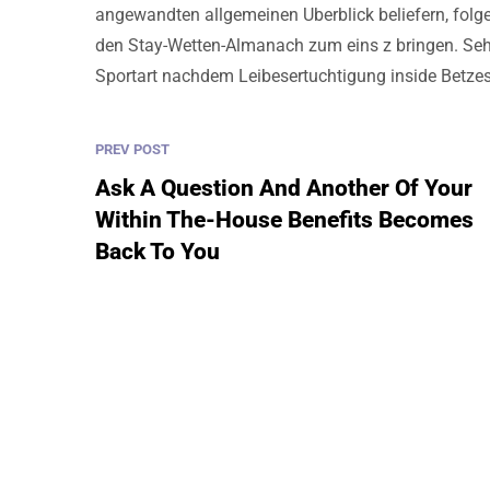
angewandten allgemeinen Uberblick beliefern, folg
den Stay-Wetten-Almanach zum eins z bringen. Sehr
Sportart nachdem Leibesertuchtigung inside Bet
PREV POST
Ask A Question And Another Of Your
Within The-House Benefits Becomes
Back To You