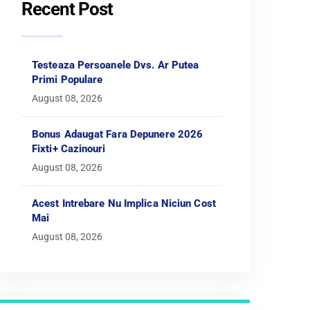
Recent Post
Testeaza Persoanele Dvs. Ar Putea
Primi Populare
August 08, 2026
Bonus Adaugat Fara Depunere 2026
Fixti+ Cazinouri
August 08, 2026
Acest Intrebare Nu Implica Niciun Cost
Mai
August 08, 2026