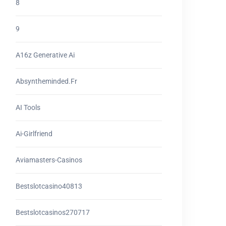
8
9
A16z Generative Ai
Absyntheminded.fr
AI Tools
Ai-Girlfriend
Aviamasters-Casinos
Bestslotcasino40813
Bestslotcasinos270717