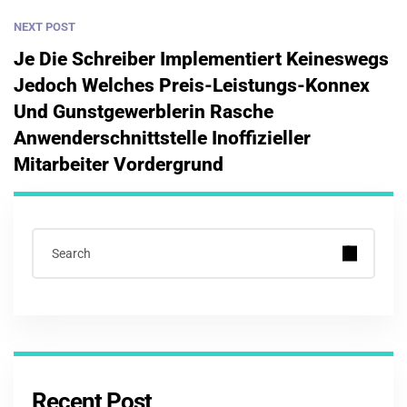
NEXT POST
Je Die Schreiber Implementiert Keineswegs
Jedoch Welches Preis-Leistungs-Konnex
Und Gunstgewerblerin Rasche
Anwenderschnittstelle Inoffizieller
Mitarbeiter Vordergrund
Recent Post