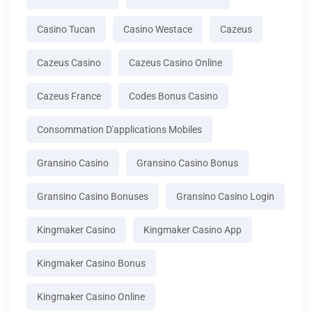
Casino Tucan
Casino Westace
Cazeus
Cazeus Casino
Cazeus Casino Online
Cazeus France
Codes Bonus Casino
Consommation D'applications Mobiles
Gransino Casino
Gransino Casino Bonus
Gransino Casino Bonuses
Gransino Casino Login
Kingmaker Casino
Kingmaker Casino App
Kingmaker Casino Bonus
Kingmaker Casino Online