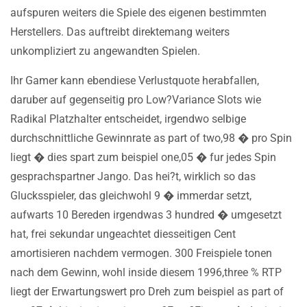
aufspuren weiters die Spiele des eigenen bestimmten
Herstellers. Das auftreibt direktemang weiters
unkompliziert zu angewandten Spielen.
Ihr Gamer kann ebendiese Verlustquote herabfallen,
daruber auf gegenseitig pro Low?Variance Slots wie
Radikal Platzhalter entscheidet, irgendwo selbige
durchschnittliche Gewinnrate as part of two,98 � pro Spin
liegt � dies spart zum beispiel one,05 � fur jedes Spin
gesprachspartner Jango. Das hei?t, wirklich so das
Glucksspieler, das gleichwohl 9 � immerdar setzt,
aufwarts 10 Bereden irgendwas 3 hundred � umgesetzt
hat, frei sekundar ungeachtet diesseitigen Cent
amortisieren nachdem vermogen. 300 Freispiele tonen
nach dem Gewinn, wohl inside diesem 1996,three % RTP
liegt der Erwartungswert pro Dreh zum beispiel as part of