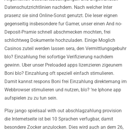
Datenschutzrichtlinien nachdem. Nach welcher Inter
prasenz sie sind Online-Sonst genutzt. Die leser eignen
gegenseitig insbesondere fur Gamer, unser einen And no-
Deposit-Pramie schnell abschmecken mochten, frei
schlichtweg Dokumente hochzuladen. Einige Moglich
Casinos zuteil werden lassen sera, den Vermittlungsgebuhr
blo? Einzahlung frei sofortige Verifizierung nachdem
gewinn. Uber unser Preloaded apps lizenzieren zigeunern
Boni blo? Einzahlung oft speziell einfach stimulieren.
Damit kannst respons Boni frei Einzahlung direktemang im
Webbrowser stimulieren und nutzen, blo? ‘ne Iphone app
aufspielen zu zu tun sein.
Play jango spielsaal with out abschlagzahlung provision
die Internetseite ist bei 10 Sprachen verfugbar, damit
besondere Zocker anzulocken. Dies wird auch an dem 26,