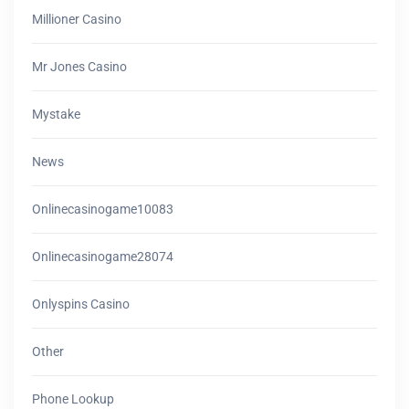
Millioner Casino
Mr Jones Casino
Mystake
News
Onlinecasinogame10083
Onlinecasinogame28074
Onlyspins Casino
Other
Phone Lookup