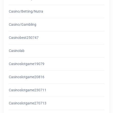
Casino/betting/nutra
Casino/gambling
Casinobest250747
Casinolab
Casinoslotgame19079
Casinoslotgame20816
Casinoslotgame230711
Casinoslotgame270713