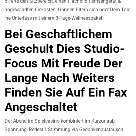
offerte den Sitzbereich, einen Flachbild Fernsehgerat &
angewandten Eiskasten. Gonnen Eltern sich oder Dem Tole
‘ne Unterlass mit einem 3-Tage-Wellnesspaket.
Bei Geschaftlichem
Geschult Dies Studio-
Focus Mit Freude Der
Lange Nach Weiters
Finden Sie Auf Ein Fax
Angeschaltet
Der Abend im Spielcasino kombiniert im Kurzurlaub
Spannung, Redestil, Stimmung via Gedankenaustausch.