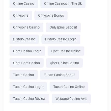
Online Casino
Online Casinos In The Uk
Onlyspins
Onlyspins Bonus
Onlyspins Casino
Onlyspins Deposit
Pistolo Casino
Pistolo Casino Login
Qbet Casino Login
Qbet Casino Online
Qbet Com Casino
Qbet Online Casino
Tucan Casino
Tucan Casino Bonus
Tucan Casino Login
Tucan Casino Online
Tucan Casino Review
Westace Casino Avis