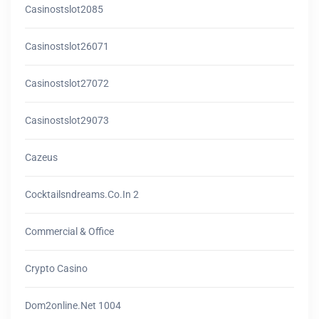
Casinostslot2085
Casinostslot26071
Casinostslot27072
Casinostslot29073
Cazeus
Cocktailsndreams.co.in 2
Commercial & Office
Crypto Casino
Dom2online.net 1004