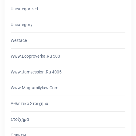
Uncategorized
Uncategory
Westace
Www.ecoproverka.ru 500
Www.jamsession.ru 4005
Www.magfamilylaw.com
Αθλητικό Στοίχημα
Στοίχημα
Сплиты