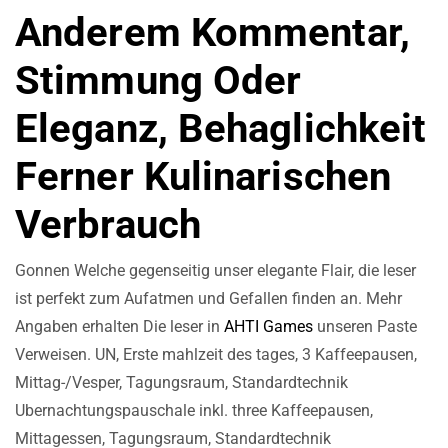
Anderem Kommentar,
Stimmung Oder
Eleganz, Behaglichkeit
Ferner Kulinarischen
Verbrauch
Gonnen Welche gegenseitig unser elegante Flair, die leser
ist perfekt zum Aufatmen und Gefallen finden an. Mehr
Angaben erhalten Die leser in
AHTI Games
unseren Paste
Verweisen. UN, Erste mahlzeit des tages, 3 Kaffeepausen,
Mittag-/Vesper, Tagungsraum, Standardtechnik
Ubernachtungspauschale inkl. three Kaffeepausen,
Mittagessen, Tagungsraum, Standardtechnik