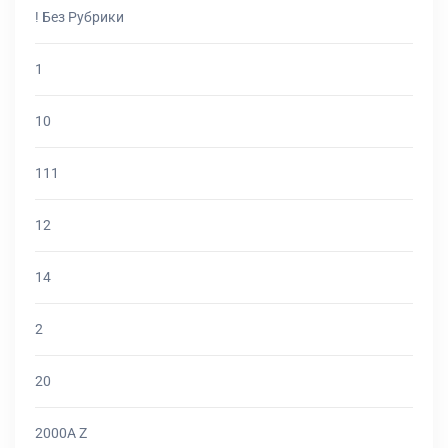
! Без Рубрики
1
10
111
12
14
2
20
2000A Z