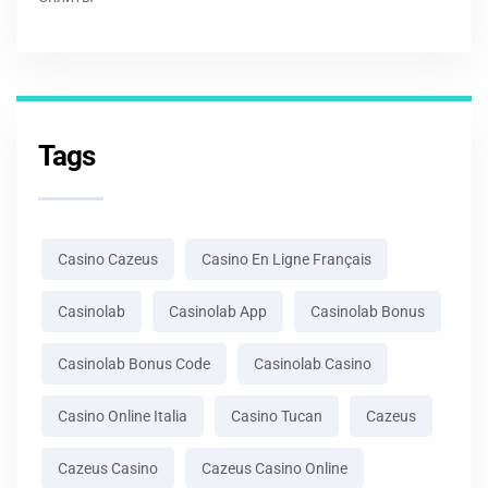
Tags
Casino Cazeus
Casino En Ligne Français
Casinolab
Casinolab App
Casinolab Bonus
Casinolab Bonus Code
Casinolab Casino
Casino Online Italia
Casino Tucan
Cazeus
Cazeus Casino
Cazeus Casino Online