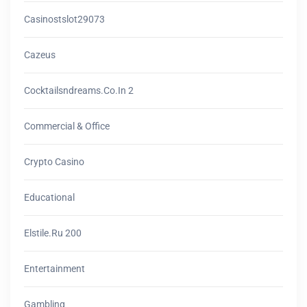
Casinostslot29073
Cazeus
Cocktailsndreams.co.in 2
Commercial & Office
Crypto Casino
Educational
Elstile.ru 200
Entertainment
Gambling