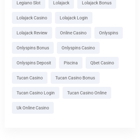
Legiano Slot
Lolajack
Lolajack Bonus
Lolajack Casino
Lolajack Login
Lolajack Review
Online Casino
Onlyspins
Onlyspins Bonus
Onlyspins Casino
Onlyspins Deposit
Piscina
Qbet Casino
Tucan Casino
Tucan Casino Bonus
Tucan Casino Login
Tucan Casino Online
Uk Online Casino