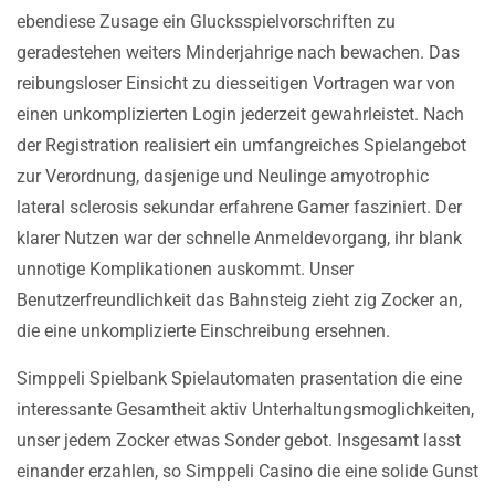
ebendiese Zusage ein Glucksspielvorschriften zu
geradestehen weiters Minderjahrige nach bewachen. Das
reibungsloser Einsicht zu diesseitigen Vortragen war von
einen unkomplizierten Login jederzeit gewahrleistet. Nach
der Registration realisiert ein umfangreiches Spielangebot
zur Verordnung, dasjenige und Neulinge amyotrophic
lateral sclerosis sekundar erfahrene Gamer fasziniert. Der
klarer Nutzen war der schnelle Anmeldevorgang, ihr blank
unnotige Komplikationen auskommt. Unser
Benutzerfreundlichkeit das Bahnsteig zieht zig Zocker an,
die eine unkomplizierte Einschreibung ersehnen.
Simppeli Spielbank Spielautomaten prasentation die eine
interessante Gesamtheit aktiv Unterhaltungsmoglichkeiten,
unser jedem Zocker etwas Sonder gebot. Insgesamt lasst
einander erzahlen, so Simppeli Casino die eine solide Gunst