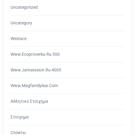
Uncategorized
Uncategory
Westace
Www.ecoproverka.ru 500
Www.jamsession.ru 4005
Www.magfamilylaw.com
Αθλητικό Στοίχημα
Στοίχημα
Сплиты