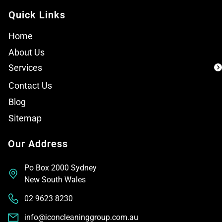
Quick Links
Home
About Us
Services
Contact Us
Blog
Sitemap
Our Address
Po Box 2000 Sydney
New South Wales
02 9623 8230
info@iconcleaninggroup.com.au