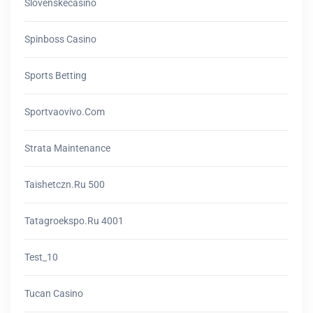
Slovenskecasino
Spinboss Casino
Sports Betting
Sportvaovivo.com
Strata Maintenance
Taishetczn.ru 500
Tatagroekspo.ru 4001
Test_10
Tucan Casino