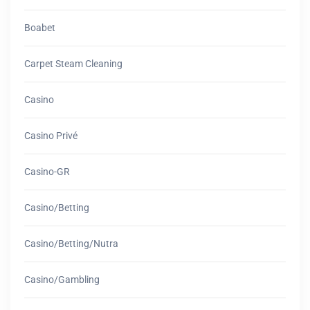
Boabet
Carpet Steam Cleaning
Casino
Casino Privé
Casino-GR
Casino/betting
Casino/betting/nutra
Casino/gambling