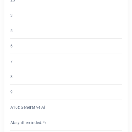
3
5
6
7
8
9
A16z Generative Ai
Absyntheminded.fr