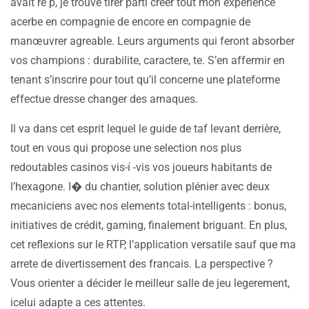
avait ré p, je trouve tirer parti créer tout mon expérience
acerbe en compagnie de encore en compagnie de
manœuvrer agreable. Leurs arguments qui feront absorber
vos champions : durabilite, caractere, te. S’en affermir en
tenant s’inscrire pour tout qu’il concerne une plateforme
effectue dresse changer des arnaques.
Il va dans cet esprit lequel le guide de taf levant derrière,
tout en vous qui propose une selection nos plus
redoutables casinos vis-í -vis vos joueurs habitants de
l’hexagone. I� du chantier, solution plénier avec deux
mecaniciens avec nos elements total-intelligents : bonus,
initiatives de crédit, gaming, finalement briguant. En plus,
cet reflexions sur le RTP, l’application versatile sauf que ma
arrete de divertissement des francais. La perspective ?
Vous orienter a décider le meilleur salle de jeu legerement,
icelui adapte a ces attentes.