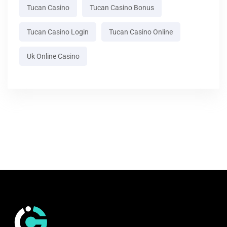
Tucan Casino
Tucan Casino Bonus
Tucan Casino Login
Tucan Casino Online
Uk Online Casino