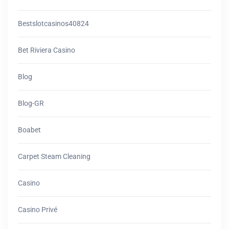
Bestslotcasinos40824
Bet Riviera Casino
Blog
Blog-GR
Boabet
Carpet Steam Cleaning
Casino
Casino Privé