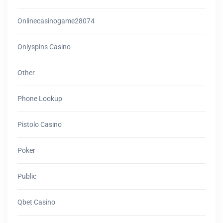
Onlinecasinogame28074
Onlyspins Casino
Other
Phone Lookup
Pistolo Casino
Poker
Public
Qbet Casino