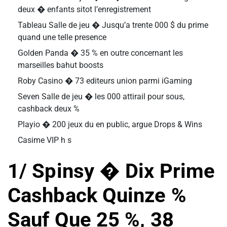
deux � enfants sitot l’enregistrement
Tableau Salle de jeu � Jusqu’a trente 000 $ du prime
quand une telle presence
Golden Panda � 35 % en outre concernant les
marseilles bahut boosts
Roby Casino � 73 editeurs union parmi iGaming
Seven Salle de jeu � les 000 attirail pour sous,
cashback deux %
Playio � 200 jeux du en public, argue Drops & Wins
Casime VIP h s
1/ Spinsy � Dix Prime
Cashback Quinze %
Sauf Que 25 %, 38