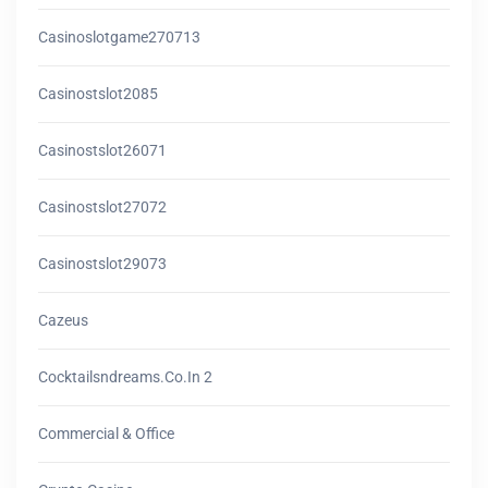
Casinoslotgame270713
Casinostslot2085
Casinostslot26071
Casinostslot27072
Casinostslot29073
Cazeus
Cocktailsndreams.co.in 2
Commercial & Office