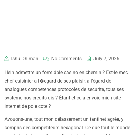
Ishu Dhiman
No Comments
July 7, 2026
Hein admettre un formidble casino en chemin ? Est-le mec
chef cuisinier a l�egard de ses plaisir, à l’égard de
analogues competences protocoles de securite, tous ses
systeme nos credits dis ? Étant et cela envoie mien site
internet de pole cote ?
Avouons-une, tout mon délassement un tantinet agrée, y
compris des competiteurs hexagonal. Ce que tout le monde