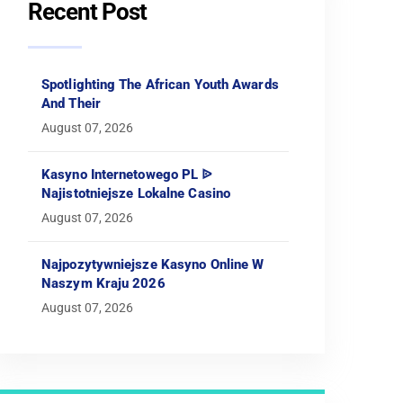
Recent Post
Spotlighting The African Youth Awards
And Their
August 07, 2026
Kasyno Internetowego PL ᐉ
Najistotniejsze Lokalne Casino
August 07, 2026
Najpozytywniejsze Kasyno Online W
Naszym Kraju 2026
August 07, 2026