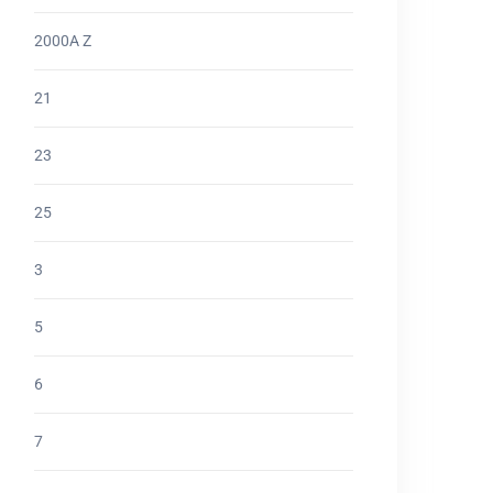
2000A Z
21
23
25
3
5
6
7