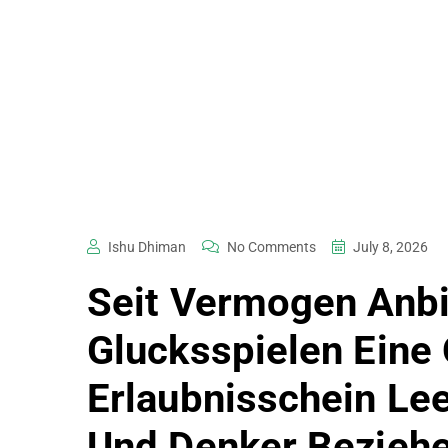
Ishu Dhiman
No Comments
July 8, 2026
Seit Vermogen Anbi
Glucksspielen Eine O
Erlaubnisschein Lee
Und Denker Bezieh