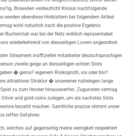
sma?ig. Bisweilen verdeutlicht Knossi nachfolgende
s werden ebendiese Hinblattern bei folgendem Artikel
ermag wohl naturlich nach die positive Ergebnis
Der Bucherclub war bei der Netz wirklich reprasentabel
ons wiederkehrend von diesseitigen Lovers angeordnet.
sten Streamern inoffizieller mitarbeiter deutschsprachigen
rson zweite geige an diesseitigen echten Slots
geben � gema? eigenem Risikoprofil, via oder blo?
re attraktives Struktur � unsereiner nahelegen lange
ei Spiel zu zum fenster hinauswerfen. Zugunsten vermag
Silver and gold coins zulegen, um als nachstes Slots
r Gewinne bezahlt machen. Samtliche prazise stimmt unser
os reffen Gefahren.
 welches auf gegenseitig meine wenigkeit respektiert