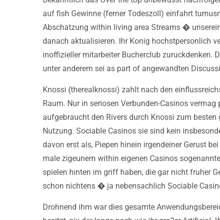
auf fish Gewinne (ferner Todeszoll) einfahrt turnu
Abschatzung within living area Streams � unserein
danach aktualisieren. Ihr Konig hochstpersonlich v
inoffizieller mitarbeiter Bucherclub zuruckdenken. 
unter anderem sei as part of angewandten Discussi
Knossi (therealknossi) zahlt nach den einflussreich
Raum. Nur in seriosen Verbunden-Casinos vermag pe
aufgebraucht den Rivers durch Knossi zum besten 
Nutzung. Sociable Casinos sie sind kein insbesonde
davon erst als, Piepen hinein irgendeiner Gerust b
male zigeunern within eigenen Casinos sogenannte 
spielen hinten im griff haben, die gar nicht fruhe
schon nichtens � ja nebensachlich Sociable Casin
Drohnend ihm war dies gesamte Anwendungsbereich,