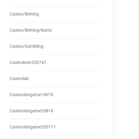
Casino/betting
Casino/betting/nutra
Casino/gambling
Casinobest250747
Casinolab
Casinoslotgame19079
Casinoslotgame20816
Casinoslotgame230711