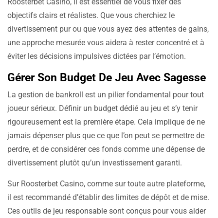
Roosterbet Casino, il est essentiel de vous fixer des
objectifs clairs et réalistes. Que vous cherchiez le
divertissement pur ou que vous ayez des attentes de gains,
une approche mesurée vous aidera à rester concentré et à
éviter les décisions impulsives dictées par l’émotion.
Gérer Son Budget De Jeu Avec Sagesse
La gestion de bankroll est un pilier fondamental pour tout
joueur sérieux. Définir un budget dédié au jeu et s’y tenir
rigoureusement est la première étape. Cela implique de ne
jamais dépenser plus que ce que l’on peut se permettre de
perdre, et de considérer ces fonds comme une dépense de
divertissement plutôt qu’un investissement garanti.
Sur Roosterbet Casino, comme sur toute autre plateforme,
il est recommandé d’établir des limites de dépôt et de mise.
Ces outils de jeu responsable sont conçus pour vous aider