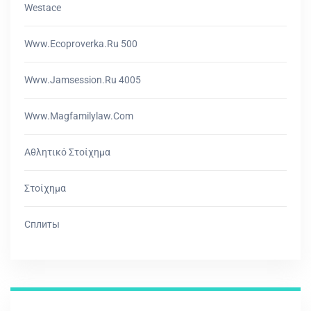
Westace
Www.ecoproverka.ru 500
Www.jamsession.ru 4005
Www.magfamilylaw.com
Αθλητικό Στοίχημα
Στοίχημα
Сплиты