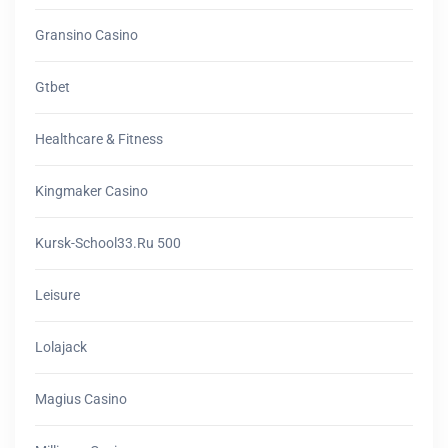
Gransino Casino
Gtbet
Healthcare & Fitness
Kingmaker Casino
Kursk-School33.ru 500
Leisure
Lolajack
Magius Casino