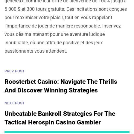
généreux, comme leur offre de bienvenue de 100% jusqu’à
5 000 $ et 300 tours gratuits. Ces incitations sont conçues
pour maximiser votre plaisir, tout en vous rappelant
l’importance de jouer de manière responsable. Inscrivez-
vous dès maintenant pour une aventure ludique
inoubliable, où une attitude positive et des jeux
passionnants vous attendent.
PREV POST
Roosterbet Casino: Navigate The Thrills
And Discover Winning Strategies
NEXT POST
Unbeatable Bankroll Strategies For The
Tactical Herospin Casino Gambler