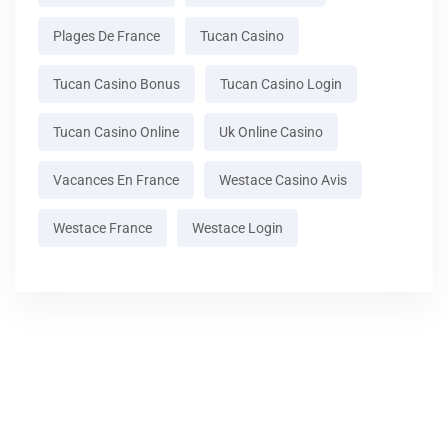
Plages De France
Tucan Casino
Tucan Casino Bonus
Tucan Casino Login
Tucan Casino Online
Uk Online Casino
Vacances En France
Westace Casino Avis
Westace France
Westace Login