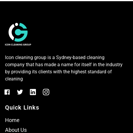
Icon cleaning group is a Sydney-based cleaning
company that has made a name for itself in the industry
by providing its clients with the highest standard of
cleaning
Quick Links
Home
About Us