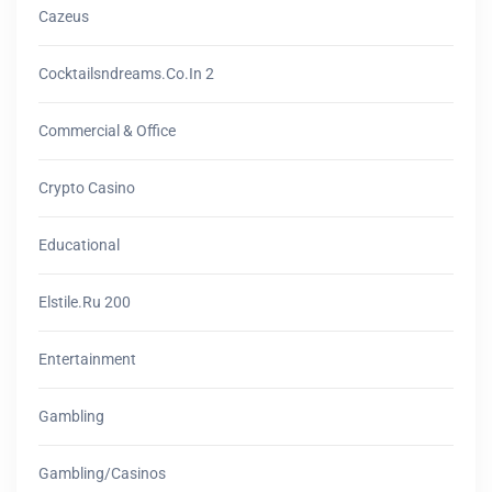
Cazeus
Cocktailsndreams.co.in 2
Commercial & Office
Crypto Casino
Educational
Elstile.ru 200
Entertainment
Gambling
Gambling/casinos