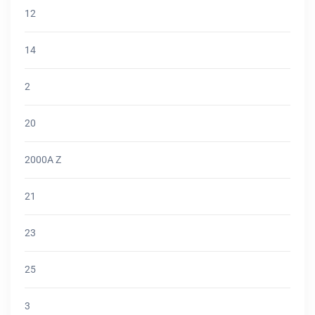
12
14
2
20
2000A Z
21
23
25
3