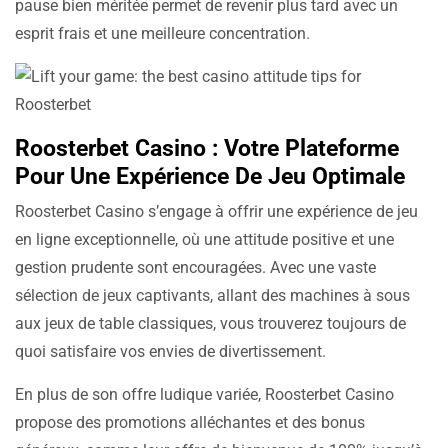
pause bien méritée permet de revenir plus tard avec un
esprit frais et une meilleure concentration.
Roosterbet Casino : Votre Plateforme
Pour Une Expérience De Jeu Optimale
Roosterbet Casino s’engage à offrir une expérience de jeu
en ligne exceptionnelle, où une attitude positive et une
gestion prudente sont encouragées. Avec une vaste
sélection de jeux captivants, allant des machines à sous
aux jeux de table classiques, vous trouverez toujours de
quoi satisfaire vos envies de divertissement.
En plus de son offre ludique variée, Roosterbet Casino
propose des promotions alléchantes et des bonus