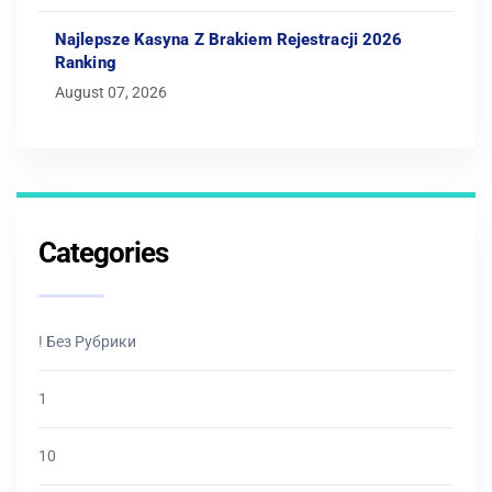
Najlepsze Kasyna Z Brakiem Rejestracji 2026
Ranking
August 07, 2026
Categories
! Без Рубрики
1
10