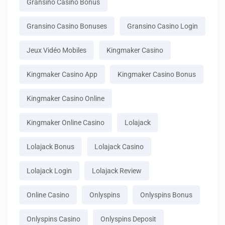
Gransino Casino Bonus
Gransino Casino Bonuses
Gransino Casino Login
Jeux Vidéo Mobiles
Kingmaker Casino
Kingmaker Casino App
Kingmaker Casino Bonus
Kingmaker Casino Online
Kingmaker Online Casino
Lolajack
Lolajack Bonus
Lolajack Casino
Lolajack Login
Lolajack Review
Online Casino
Onlyspins
Onlyspins Bonus
Onlyspins Casino
Onlyspins Deposit