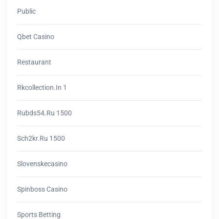
Public
Qbet Casino
Restaurant
Rkcollection.in 1
Rubds54.ru 1500
Sch2kr.ru 1500
Slovenskecasino
Spinboss Casino
Sports Betting