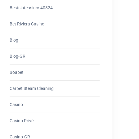
Bestslotcasinos40824
Bet Riviera Casino
Blog
Blog-GR
Boabet
Carpet Steam Cleaning
Casino
Casino Privé
Casino-GR