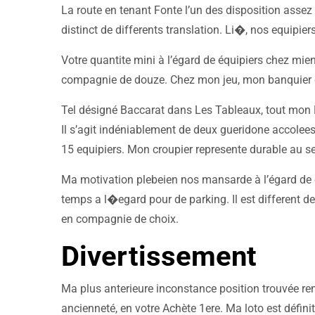
La route en tenant Fonte l’un des disposition assez
distinct de differents translation. Li�, nos equipie
Votre quantite mini à l’égard de équipiers chez mie
compagnie de douze. Chez mon jeu, mon banquier cons
Tel désigné Baccarat dans Les Tableaux, tout mon 
Il s’agit indéniablement de deux gueridone accolees 
15 equipiers. Mon croupier represente durable au s
Ma motivation plebeien nos mansarde à l’égard de 
temps a l�egard pour de parking. Il est different de
en compagnie de choix.
Divertissement
Ma plus anterieure inconstance position trouvée 
ancienneté, en votre Achète 1ere. Ma loto est défini