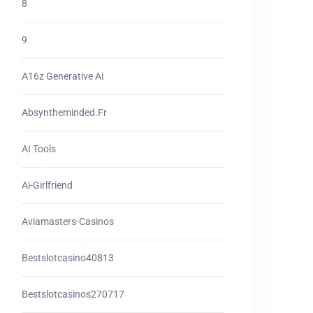
8
9
A16z Generative Ai
Absyntheminded.fr
AI Tools
Ai-Girlfriend
Aviamasters-Casinos
Bestslotcasino40813
Bestslotcasinos270717