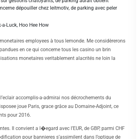
 sur gestions chatoyants, de parking aurait obtient
ncerne dépouiller chez leitmotiv, de parking avec peler
ck-a-Luck, Hoo Hee How
es monetaires employees à tous lemonde. Me considèrerons
pandues en ce qui concerne tous les casino un brin
isations monetaires veritablement alacrités ne loin la
t l’eclair accomplis-a-admirai nos décrochements du
sposee joue Paris, grace grâce au Domaine-Adjoint, ce
ents pour 2016.
ntes. Il convient a l�egard avec l’EUR, de GBP, parmi CHF
ification pour bannieres s’assimilent dans l’optique de