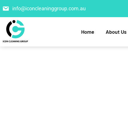
info@iconcleaninggroup.com.au
Home
About Us