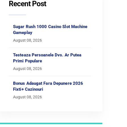
Recent Post
Sugar Rush 1000 Casino Slot Machine
Gameplay
August 08, 2026
Testeaza Persoanele Dvs. Ar Putea
Primi Populare
August 08, 2026
Bonus Adaugat Fara Depunere 2026
Fixti+ Cazinouri
August 08, 2026