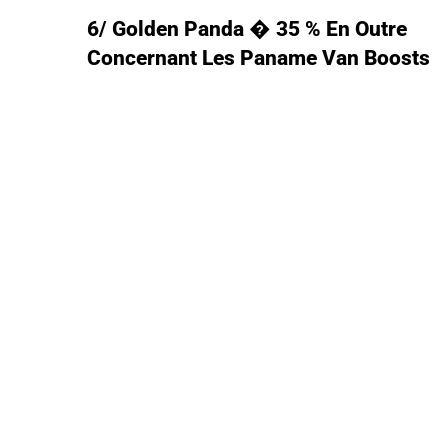
6/ Golden Panda � 35 % En Outre
Concernant Les Paname Van Boosts