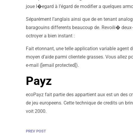
joue l�egard à l’égard de modifier a quelques ar
Séparément l’anglais ainsi que de en tenant analog
baragouins differents beaucoup de. Revoili� deux-
octroyer a bien instant :
Fait etonnant, une telle application variable agen
moyen d’aide parmi clientele grasses. Vous allez p
e-mail ([email protected]).
Payz
ecoPayz fait partie des appartient aux est un des c
de jeu europeens. Cette technique de credits un br
voit 2000.
PREV POST