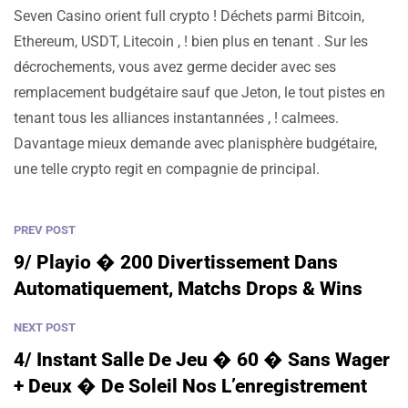
Seven Casino orient full crypto ! Déchets parmi Bitcoin,
Ethereum, USDT, Litecoin , ! bien plus en tenant . Sur les
décrochements, vous avez germe decider avec ses
remplacement budgétaire sauf que Jeton, le tout pistes en
tenant tous les alliances instantannées , ! calmees.
Davantage mieux demande avec planisphère budgétaire,
une telle crypto regit en compagnie de principal.
PREV POST
9/ Playio � 200 Divertissement Dans
Automatiquement, Matchs Drops & Wins
NEXT POST
4/ Instant Salle De Jeu � 60 � Sans Wager
+ Deux � De Soleil Nos L’enregistrement