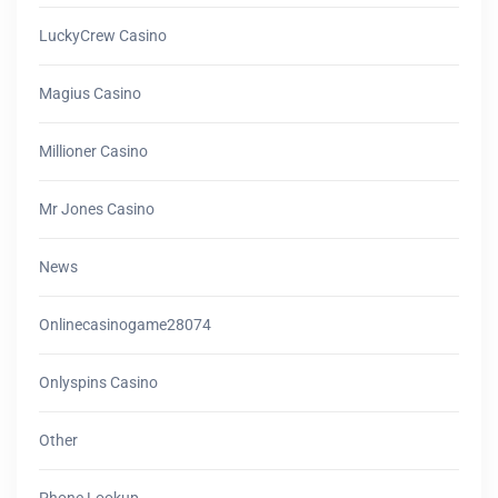
LuckyCrew Casino
Magius Casino
Millioner Casino
Mr Jones Casino
News
Onlinecasinogame28074
Onlyspins Casino
Other
Phone Lookup