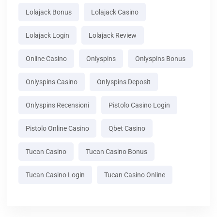
Lolajack Bonus
Lolajack Casino
Lolajack Login
Lolajack Review
Online Casino
Onlyspins
Onlyspins Bonus
Onlyspins Casino
Onlyspins Deposit
Onlyspins Recensioni
Pistolo Casino Login
Pistolo Online Casino
Qbet Casino
Tucan Casino
Tucan Casino Bonus
Tucan Casino Login
Tucan Casino Online