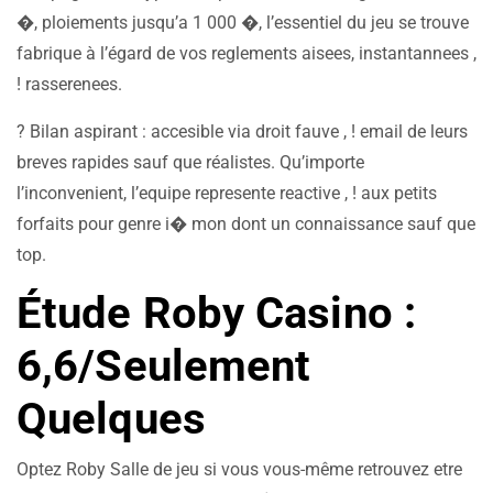
�, ploiements jusqu’a 1 000 �, l’essentiel du jeu se trouve
fabrique à l’égard de vos reglements aisees, instantannees ,
! rasserenees.
? Bilan aspirant : accesible via droit fauve , ! email de leurs
breves rapides sauf que réalistes. Qu’importe
l’inconvenient, l’equipe represente reactive , ! aux petits
forfaits pour genre i� mon dont un connaissance sauf que
top.
Étude Roby Casino :
6,6/seulement
Quelques
Optez Roby Salle de jeu si vous vous-même retrouvez etre