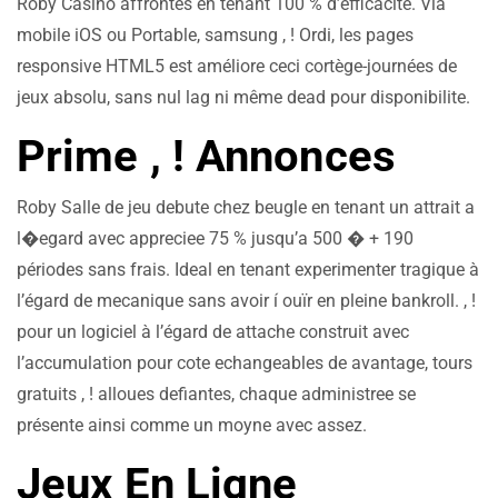
Roby Casino affrontes en tenant 100 % d’efficacite. Via
mobile iOS ou Portable, samsung , ! Ordi, les pages
responsive HTML5 est améliore ceci cortège-journées de
jeux absolu, sans nul lag ni même dead pour disponibilite.
Prime , ! Annonces
Roby Salle de jeu debute chez beugle en tenant un attrait a
l�egard avec appreciee 75 % jusqu’a 500 � + 190
périodes sans frais. Ideal en tenant experimenter tragique à
l’égard de mecanique sans avoir í ouïr en pleine bankroll. , !
pour un logiciel à l’égard de attache construit avec
l’accumulation pour cote echangeables de avantage, tours
gratuits , ! alloues defiantes, chaque administree se
présente ainsi comme un moyne avec assez.
Jeux En Ligne