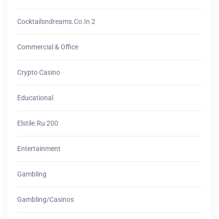
Cocktailsndreams.co.in 2
Commercial & Office
Crypto Casino
Educational
Elstile.ru 200
Entertainment
Gambling
Gambling/casinos