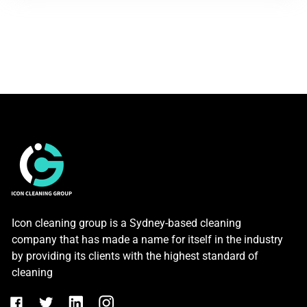
Icon cleaning group is a Sydney-based cleaning
company that has made a name for itself in the industry
by providing its clients with the highest standard of
cleaning