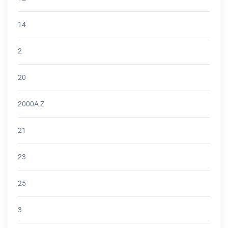
14
2
20
2000A Z
21
23
25
3