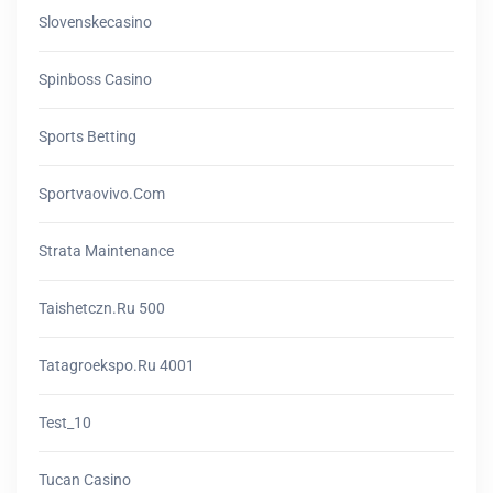
Slovenskecasino
Spinboss Casino
Sports Betting
Sportvaovivo.com
Strata Maintenance
Taishetczn.ru 500
Tatagroekspo.ru 4001
Test_10
Tucan Casino