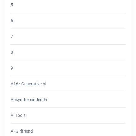
5
6
7
8
9
A16z Generative Ai
Absyntheminded.fr
AI Tools
Ai-Girlfriend