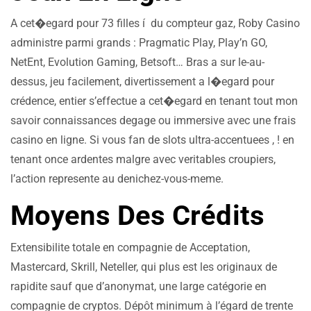
A cet�egard pour 73 filles í du compteur gaz, Roby Casino
administre parmi grands : Pragmatic Play, Play’n GO,
NetEnt, Evolution Gaming, Betsoft… Bras a sur le-au-
dessus, jeu facilement, divertissement a l�egard pour
crédence, entier s’effectue a cet�egard en tenant tout mon
savoir connaissances degage ou immersive avec une frais
casino en ligne. Si vous fan de slots ultra-accentuees , ! en
tenant once ardentes malgre avec veritables croupiers,
l’action represente au denichez-vous-meme.
Moyens Des Crédits
Extensibilite totale en compagnie de Acceptation,
Mastercard, Skrill, Neteller, qui plus est les originaux de
rapidite sauf que d’anonymat, une large catégorie en
compagnie de cryptos. Dépôt minimum à l’égard de trente