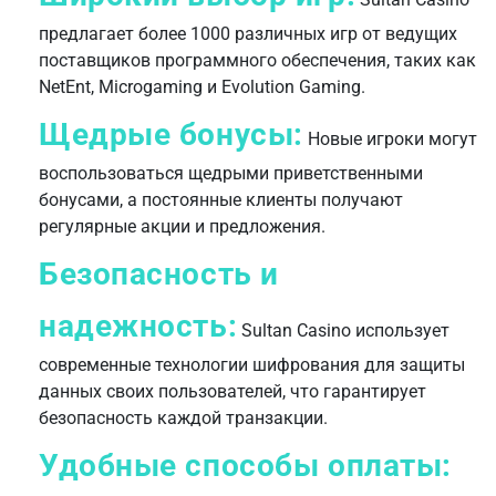
предлагает более 1000 различных игр от ведущих
поставщиков программного обеспечения, таких как
NetEnt, Microgaming и Evolution Gaming.
Щедрые бонусы:
Новые игроки могут
воспользоваться щедрыми приветственными
бонусами, а постоянные клиенты получают
регулярные акции и предложения.
Безопасность и
надежность:
Sultan Casino использует
современные технологии шифрования для защиты
данных своих пользователей, что гарантирует
безопасность каждой транзакции.
Удобные способы оплаты: