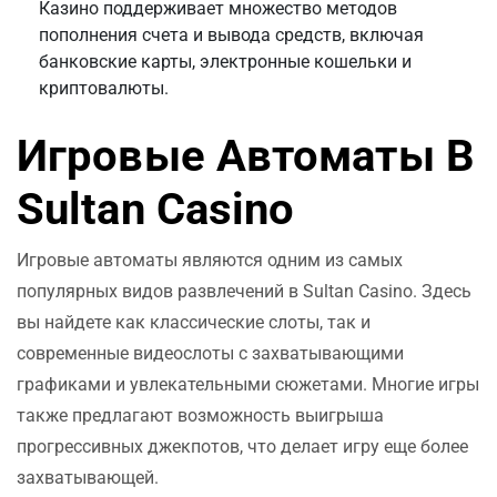
Казино поддерживает множество методов
пополнения счета и вывода средств, включая
банковские карты, электронные кошельки и
криптовалюты.
Игровые Автоматы В
Sultan Casino
Игровые автоматы являются одним из самых
популярных видов развлечений в Sultan Casino. Здесь
вы найдете как классические слоты, так и
современные видеослоты с захватывающими
графиками и увлекательными сюжетами. Многие игры
также предлагают возможность выигрыша
прогрессивных джекпотов, что делает игру еще более
захватывающей.