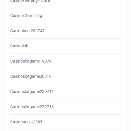
Casino/betting/nutra
Casino/gambling
Casinobest250747
Casinolab
Casinoslotgame19079
Casinoslotgame20816
Casinoslotgame230711
Casinoslotgame270713
Casinostslot2085