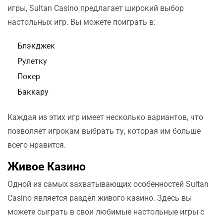
игры, Sultan Casino предлагает широкий выбор
настольных игр. Вы можете поиграть в:
Блэкджек
Рулетку
Покер
Баккару
Каждая из этих игр имеет несколько вариантов, что
позволяет игрокам выбрать ту, которая им больше
всего нравится.
Живое Казино
Одной из самых захватывающих особенностей Sultan
Casino является раздел живого казино. Здесь вы
можете сыграть в свои любимые настольные игры с