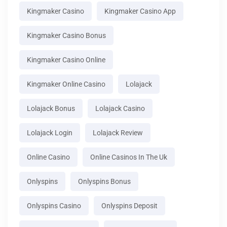
Kingmaker Casino
Kingmaker Casino App
Kingmaker Casino Bonus
Kingmaker Casino Online
Kingmaker Online Casino
Lolajack
Lolajack Bonus
Lolajack Casino
Lolajack Login
Lolajack Review
Online Casino
Online Casinos In The Uk
Onlyspins
Onlyspins Bonus
Onlyspins Casino
Onlyspins Deposit