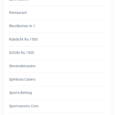
Restaurant
Rkcollection.in 1
Rubds54.ru 1500
Sch2kr.ru 1500
Slovenskecasino
Spinboss Casino
Sports Betting
Sportvaovivo.com