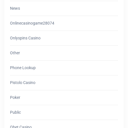
News
Onlinecasinogame28074
Onlyspins Casino
Other
Phone Lookup
Pistolo Casino
Poker
Public
Qbet Casino