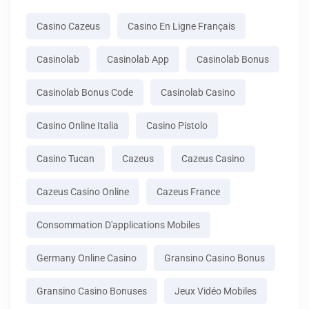
Casino Cazeus
Casino En Ligne Français
Casinolab
Casinolab App
Casinolab Bonus
Casinolab Bonus Code
Casinolab Casino
Casino Online Italia
Casino Pistolo
Casino Tucan
Cazeus
Cazeus Casino
Cazeus Casino Online
Cazeus France
Consommation D'applications Mobiles
Germany Online Casino
Gransino Casino Bonus
Gransino Casino Bonuses
Jeux Vidéo Mobiles