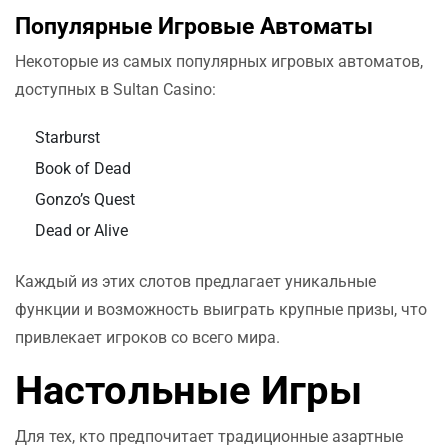
Популярные Игровые Автоматы
Некоторые из самых популярных игровых автоматов,
доступных в Sultan Casino:
Starburst
Book of Dead
Gonzo’s Quest
Dead or Alive
Каждый из этих слотов предлагает уникальные
функции и возможность выиграть крупные призы, что
привлекает игроков со всего мира.
Настольные Игры
Для тех, кто предпочитает традиционные азартные