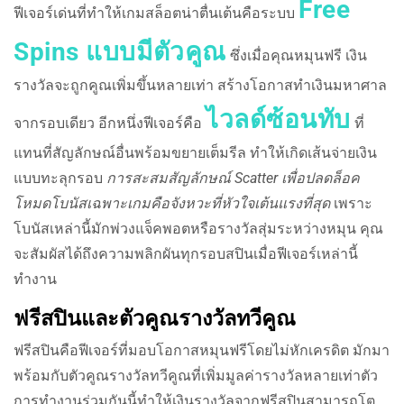
Free
ฟีเจอร์เด่นที่ทำให้เกมสล็อตน่าตื่นเต้นคือระบบ
Spins แบบมีตัวคูณ
ซึ่งเมื่อคุณหมุนฟรี เงิน
รางวัลจะถูกคูณเพิ่มขึ้นหลายเท่า สร้างโอกาสทำเงินมหาศาล
ไวลด์ซ้อนทับ
จากรอบเดียว อีกหนึ่งฟีเจอร์คือ
ที่
แทนที่สัญลักษณ์อื่นพร้อมขยายเต็มรีล ทำให้เกิดเส้นจ่ายเงิน
แบบทะลุกรอบ
การสะสมสัญลักษณ์ Scatter เพื่อปลดล็อค
โหมดโบนัสเฉพาะเกมคือจังหวะที่หัวใจเต้นแรงที่สุด
เพราะ
โบนัสเหล่านี้มักพ่วงแจ็คพอตหรือรางวัลสุ่มระหว่างหมุน คุณ
จะสัมผัสได้ถึงความพลิกผันทุกรอบสปินเมื่อฟีเจอร์เหล่านี้
ทำงาน
ฟรีสปินและตัวคูณรางวัลทวีคูณ
ฟรีสปินคือฟีเจอร์ที่มอบโอกาสหมุนฟรีโดยไม่หักเครดิต มักมา
พร้อมกับตัวคูณรางวัลทวีคูณที่เพิ่มมูลค่ารางวัลหลายเท่าตัว
การทำงานร่วมกันนี้ทำให้เงินรางวัลจากฟรีสปินสามารถโต