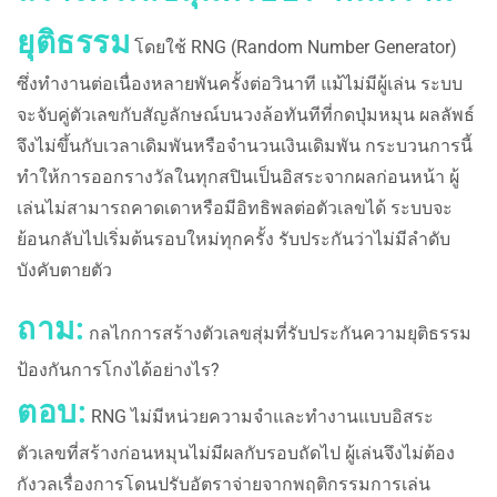
ยุติธรรม
โดยใช้ RNG (Random Number Generator)
ซึ่งทำงานต่อเนื่องหลายพันครั้งต่อวินาที แม้ไม่มีผู้เล่น ระบบ
จะจับคู่ตัวเลขกับสัญลักษณ์บนวงล้อทันทีที่กดปุ่มหมุน ผลลัพธ์
จึงไม่ขึ้นกับเวลาเดิมพันหรือจำนวนเงินเดิมพัน กระบวนการนี้
ทำให้การออกรางวัลในทุกสปินเป็นอิสระจากผลก่อนหน้า ผู้
เล่นไม่สามารถคาดเดาหรือมีอิทธิพลต่อตัวเลขได้ ระบบจะ
ย้อนกลับไปเริ่มต้นรอบใหม่ทุกครั้ง รับประกันว่าไม่มีลำดับ
บังคับตายตัว
ถาม:
กลไกการสร้างตัวเลขสุ่มที่รับประกันความยุติธรรม
ป้องกันการโกงได้อย่างไร?
ตอบ:
RNG ไม่มีหน่วยความจำและทำงานแบบอิสระ
ตัวเลขที่สร้างก่อนหมุนไม่มีผลกับรอบถัดไป ผู้เล่นจึงไม่ต้อง
กังวลเรื่องการโดนปรับอัตราจ่ายจากพฤติกรรมการเล่น