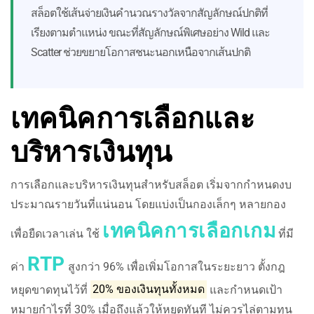
สล็อตใช้เส้นจ่ายเงินคำนวณรางวัลจากสัญลักษณ์ปกติที่
เรียงตามตำแหน่ง ขณะที่สัญลักษณ์พิเศษอย่าง Wild และ
Scatter ช่วยขยายโอกาสชนะนอกเหนือจากเส้นปกติ
เทคนิคการเลือกและ
บริหารเงินทุน
การเลือกและบริหารเงินทุนสำหรับสล็อต เริ่มจากกำหนดงบ
ประมาณรายวันที่แน่นอน โดยแบ่งเป็นกองเล็กๆ หลายกอง
เทคนิคการเลือกเกม
เพื่อยืดเวลาเล่น ใช้
ที่มี
RTP
ค่า
สูงกว่า 96% เพื่อเพิ่มโอกาสในระยะยาว ตั้งกฎ
หยุดขาดทุนไว้ที่
20% ของเงินทุนทั้งหมด
และกำหนดเป้า
หมายกำไรที่ 30% เมื่อถึงแล้วให้หยุดทันที ไม่ควรไล่ตามทุน