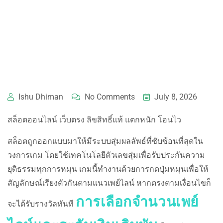
Ishu Dhiman
No Comments
July 8, 2026
สล็อตออนไลน์ เว็บตรง ลิขสิทธิ์แท้ แตกหนัก โอนไว
สล็อตถูกออกแบบมาให้มีระบบสุ่มผลลัพธ์ที่ซับซ้อนที่สุดใน
วงการเกม โดยใช้เทคโนโลยีตัวเลขสุ่มเพื่อรับประกันความ
ยุติธรรมทุกการหมุน เกมนี้ทำงานด้วยการกดปุ่มหมุนเพื่อให้
สัญลักษณ์เรียงตัวกันตามแนวเพย์ไลน์ หากตรงตามเงื่อนไขก็
การเลือกจำนวนเพย์
จะได้รับรางวัลทันที