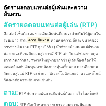
อัตราผลตอบแทนต่อผู้เล่นและความ
ผันผวน
อัตราผลตอบแทนต่อผู้เล่น (RTP)
คือเปอร์เซ็นต์สะสมของเงินเดิมพันที่เกมจะจ่ายคืนให้ผู้เล่นใน
ระยะยาว ส่วน
ความผันผวน
ควบคุมความถี่และขนาดของ
การจ่ายเงิน เกม RTP สูง (96%+) มักจ่ายสม่ำเสมอแต่จำนวน
น้อย ขณะที่เกมผันผวนสูงอาจมี RTP เท่ากัน แต่ช่วงขาดทุน
ยาวนานกว่าและรางวัลใหญ่หายากกว่า ผู้เล่นต้องเลือกให้
สอดคล้องกับเงินทุน หากต้องการลุ้นแจ็กพอต ควรเลือกเกม
ผันผวนสูงแม้ RTP จะต่ำกว่า ฟีเจอร์โบนัสและจำนวนเพย์ไลน์
ก็ส่งผลต่อความผันผวนเช่นกัน
ถาม:
RTP กับความผันผวนสัมพันธ์กันอย่างไรในสล็อต?
ตอบ:
RTP คือเป้าหมายระยะยาว ส่วนความผันผวน