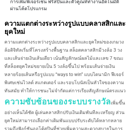
การเพิ่มฟีเจอร์เช่น ฟรีสปินและตัวคูณที่ทำงานอัตโนมัติ
ผ่านโค้ดโปรแกรม
ความแตกต่างระหว่างรูปแบบคลาสสิกและ
ยุคใหม่
ความแตกต่างระหว่างรูปแบบคลาสสิกและยุคใหม่ของเกมวง
ล้อดิจิทัลเริ่มที่โครงสร้างพื้นฐาน สล็อตคลาสสิกมีวงล้อ 3 วง
และเส้นจ่ายเงินเส้นเดียว เน้นสัญลักษณ์ผลไม้และเลข 7 ขณะ
ที่สล็อตยุคใหม่ขยายเป็น 5 วงล้อขึ้นไป พร้อมเส้นจ่ายเงิน
หลายร้อยเส้นหรือรูปแบบ “ways to win” แบบไดนามิก ฟีเจอร์
พิเศษเช่นไวลด์ สแกตเตอร์ และรอบโบนัสเป็นหัวใจของความ
ทันสมัย ทำให้การชนะไม่จำกัดแค่การเรียงสัญลักษณ์ตรงแนว
ความซับซ้อนของระบบรางวัล
เพิ่มขึ้น
อย่างเห็นได้ชัด ผู้เล่นคลาสสิกปรับเงินเดิมพันทีละเหรียญ ส่วน
ยุคใหม่สามารถเลือกค่าเดิมพันแบบปรับระดับได้หลากหลาย
รวมถึงฟังก์ชันออโต้สปินที่ช่วยเพิ่มความสะดวกสบายในการ