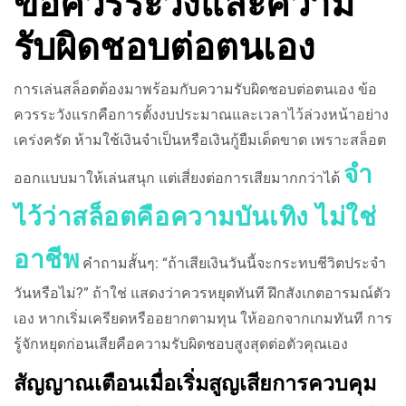
ข้อควรระวังและความ
รับผิดชอบต่อตนเอง
การเล่นสล็อตต้องมาพร้อมกับความรับผิดชอบต่อตนเอง ข้อ
ควรระวังแรกคือการตั้งงบประมาณและเวลาไว้ล่วงหน้าอย่าง
เคร่งครัด ห้ามใช้เงินจำเป็นหรือเงินกู้ยืมเด็ดขาด เพราะสล็อต
จำ
ออกแบบมาให้เล่นสนุก แต่เสี่ยงต่อการเสียมากกว่าได้
ไว้ว่าสล็อตคือความบันเทิง ไม่ใช่
อาชีพ
คำถามสั้นๆ: “ถ้าเสียเงินวันนี้จะกระทบชีวิตประจำ
วันหรือไม่?” ถ้าใช่ แสดงว่าควรหยุดทันที ฝึกสังเกตอารมณ์ตัว
เอง หากเริ่มเครียดหรืออยากตามทุน ให้ออกจากเกมทันที การ
รู้จักหยุดก่อนเสียคือความรับผิดชอบสูงสุดต่อตัวคุณเอง
สัญญาณเตือนเมื่อเริ่มสูญเสียการควบคุม