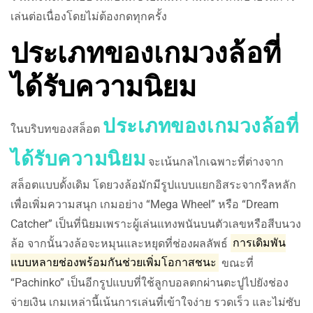
เล่นต่อเนื่องโดยไม่ต้องกดทุกครั้ง
ประเภทของเกมวงล้อที่
ได้รับความนิยม
ประเภทของเกมวงล้อที่
ในบริบทของสล็อต
ได้รับความนิยม
จะเน้นกลไกเฉพาะที่ต่างจาก
สล็อตแบบดั้งเดิม โดยวงล้อมักมีรูปแบบแยกอิสระจากรีลหลัก
เพื่อเพิ่มความสนุก เกมอย่าง “Mega Wheel” หรือ “Dream
Catcher” เป็นที่นิยมเพราะผู้เล่นแทงพนันบนตัวเลขหรือสีบนวง
ล้อ จากนั้นวงล้อจะหมุนและหยุดที่ช่องผลลัพธ์
การเดิมพัน
แบบหลายช่องพร้อมกันช่วยเพิ่มโอกาสชนะ
ขณะที่
“Pachinko” เป็นอีกรูปแบบที่ใช้ลูกบอลตกผ่านตะปูไปยังช่อง
จ่ายเงิน เกมเหล่านี้เน้นการเล่นที่เข้าใจง่าย รวดเร็ว และไม่ซับ