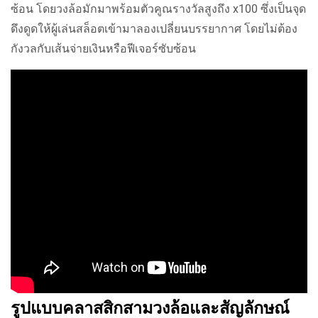
ซ้อน โดยวงล้อมักมาพร้อมตัวคูณรางวัลสูงถึง x100 ซึ่งเป็นจุด
ดึงดูดให้ผู้เล่นสล็อตเข้ามาลองเปลี่ยนบรรยากาศ โดยไม่ต้อง
กังวลกับเส้นจ่ายเงินหรือฟีเจอร์ซับซ้อน
รูปแบบคลาสสิกสามวงล้อและสัญลักษณ์