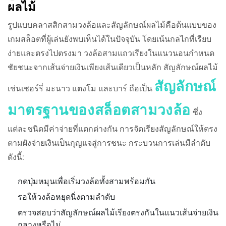
ผลไม้
รูปแบบคลาสสิกสามวงล้อและสัญลักษณ์ผลไม้คือต้นแบบของ
เกมสล็อตที่ผู้เล่นยังพบเห็นได้ในปัจจุบัน โดยเน้นกลไกที่เรียบ
ง่ายและตรงไปตรงมา วงล้อสามแถวเรียงในแนวนอนกำหนด
ชัยชนะจากเส้นจ่ายเงินเพียงเส้นเดียวเป็นหลัก สัญลักษณ์ผลไม้
สัญลักษณ์
เช่นเชอร์รี่ มะนาว แตงโม และบาร์ ถือเป็น
มาตรฐานของสล็อตสามวงล้อ
ซึ่ง
แต่ละชนิดมีค่าจ่ายที่แตกต่างกัน การจัดเรียงสัญลักษณ์ให้ตรง
ตามผังจ่ายเงินเป็นกุญแจสู่การชนะ กระบวนการเล่นมีลำดับ
ดังนี้:
กดปุ่มหมุนเพื่อเริ่มวงล้อทั้งสามพร้อมกัน
รอให้วงล้อหยุดนิ่งตามลำดับ
ตรวจสอบว่าสัญลักษณ์ผลไม้เรียงตรงกันในแนวเส้นจ่ายเงิน
กลางหรือไม่