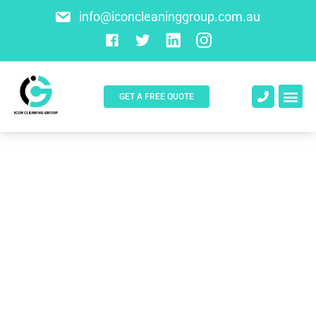
info@iconcleaninggroup.com.au
GET A FREE QUOTE
About Us
Contact Us