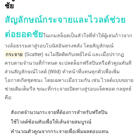
ชัย
สัญลักษณ์กระจายและไวลด์ช่วย
ต่อยอดชัย
ในเกมสล็อตเป็นหัวใจที่ทำให้ผู้เล่นก้าวจาก
วงล้อธรรมดาสู่รอบโบนัสอันทรงพลัง โดยสัญลักษณ์
กระจาย
(Scatter) จะไม่ยึดติดกับเพย์ไลน์ และเมื่อปรากฏ
ครบตามจำนวนที่กำหนด จะปลดล็อกฟรีสปินหรือตัวคูณทันที
ส่วนสัญลักษณ์ไวลด์ (Wild) ทำหน้าที่แทนทุกตัวเพื่อเพิ่ม
โอกาสเกิดชุดชนะ โดยเฉพาะเมื่อรวมกัน เช่น ไวลด์แบบขยาย
ช่วยเติมเต็มรีล ขณะที่กระจายเปิดทางสู่รอบแจ็คพอต กลยุทธ์
คือ:
สังเกตจำนวนกระจายที่ต้องการสำหรับฟรีสปิน
ใช้ไวลด์ซ้อนทับเพื่อให้เส้นจ่ายสมบูรณ์
คำนวณตัวคูณจากกระจายเพื่อเพิ่มผลตอบแทน