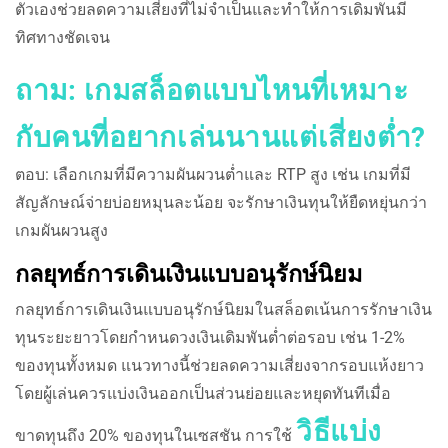
ตัวเองช่วยลดความเสี่ยงที่ไม่จำเป็นและทำให้การเดิมพันมี
ทิศทางชัดเจน
ถาม: เกมสล็อตแบบไหนที่เหมาะ
กับคนที่อยากเล่นนานแต่เสี่ยงต่ำ?
ตอบ: เลือกเกมที่มีความผันผวนต่ำและ RTP สูง เช่น เกมที่มี
สัญลักษณ์จ่ายบ่อยหมุนละน้อย จะรักษาเงินทุนให้ยืดหยุ่นกว่า
เกมผันผวนสูง
กลยุทธ์การเดินเงินแบบอนุรักษ์นิยม
กลยุทธ์การเดินเงินแบบอนุรักษ์นิยมในสล็อตเน้นการรักษาเงิน
ทุนระยะยาวโดยกำหนดวงเงินเดิมพันต่ำต่อรอบ เช่น 1-2%
ของทุนทั้งหมด แนวทางนี้ช่วยลดความเสี่ยงจากรอบแห้งยาว
โดยผู้เล่นควรแบ่งเงินออกเป็นส่วนย่อยและหยุดทันทีเมื่อ
วิธีแบ่ง
ขาดทุนถึง 20% ของทุนในเซสชัน การใช้