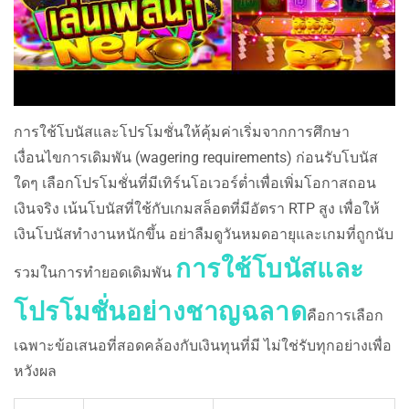
การใช้โบนัสและโปรโมชั่นให้คุ้มค่าเริ่มจากการศึกษา
เงื่อนไขการเดิมพัน (wagering requirements) ก่อนรับโบนัส
ใดๆ เลือกโปรโมชั่นที่มีเทิร์นโอเวอร์ต่ำเพื่อเพิ่มโอกาสถอน
เงินจริง เน้นโบนัสที่ใช้กับเกมสล็อตที่มีอัตรา RTP สูง เพื่อให้
เงินโบนัสทำงานหนักขึ้น อย่าลืมดูวันหมดอายุและเกมที่ถูกนับ
การใช้โบนัสและ
รวมในการทำยอดเดิมพัน
โปรโมชั่นอย่างชาญฉลาด
คือการเลือก
เฉพาะข้อเสนอที่สอดคล้องกับเงินทุนที่มี ไม่ใช่รับทุกอย่างเพื่อ
หวังผล