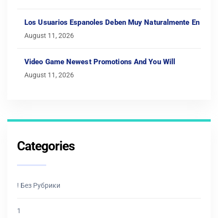
Los Usuarios Espanoles Deben Muy Naturalmente En
August 11, 2026
Video Game Newest Promotions And You Will
August 11, 2026
Categories
! Без Рубрики
1