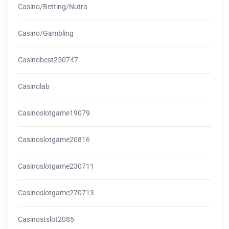
Casino/betting/nutra
Casino/gambling
Casinobest250747
Casinolab
Casinoslotgame19079
Casinoslotgame20816
Casinoslotgame230711
Casinoslotgame270713
Casinostslot2085