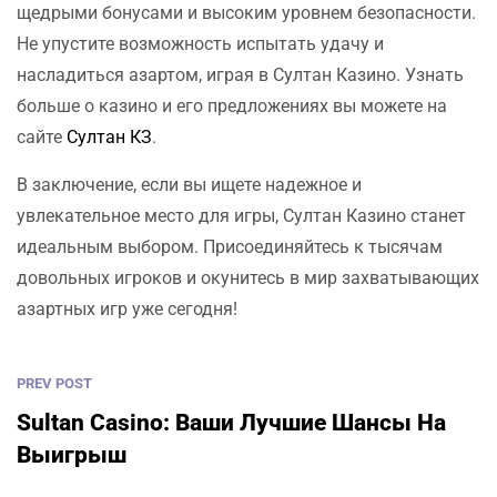
щедрыми бонусами и высоким уровнем безопасности.
Не упустите возможность испытать удачу и
насладиться азартом, играя в Султан Казино. Узнать
больше о казино и его предложениях вы можете на
сайте
Султан КЗ
.
В заключение, если вы ищете надежное и
увлекательное место для игры, Султан Казино станет
идеальным выбором. Присоединяйтесь к тысячам
довольных игроков и окунитесь в мир захватывающих
азартных игр уже сегодня!
PREV POST
Sultan Casino: Ваши Лучшие Шансы На
Выигрыш