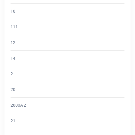
10
111
12
14
2
20
2000A Z
21