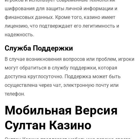
шифрования для защиты личной информации и
финансовых данных. Кроме того, казино имеет
лицензию, что подтверждает его легитимность и
надежность.
Служба Поддержки
В случае возникновения вопросов или проблем, игроки
могут обратиться в службу поддержки, которая
доступна круглосуточно. Поддержка может быть
осуществлена через чат, электронную почту или
телефон.
Мобильная Версия
Султан Казино