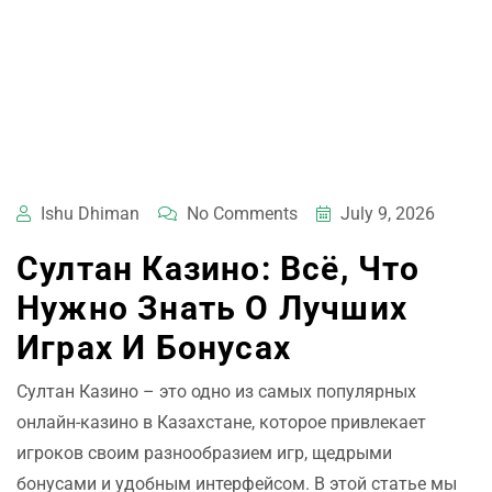
Ishu Dhiman
No Comments
July 9, 2026
Султан Казино: Всё, Что
Нужно Знать О Лучших
Играх И Бонусах
Султан Казино – это одно из самых популярных
онлайн-казино в Казахстане, которое привлекает
игроков своим разнообразием игр, щедрыми
бонусами и удобным интерфейсом. В этой статье мы