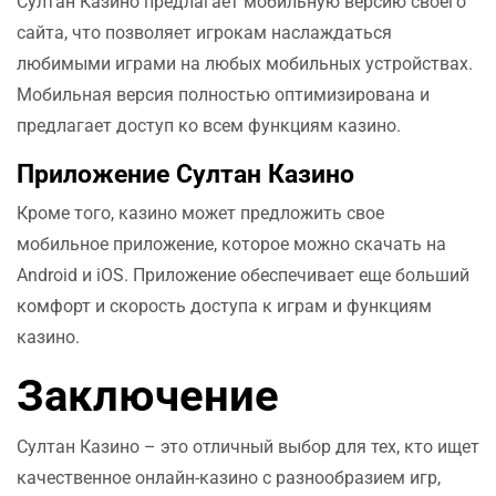
Султан Казино предлагает мобильную версию своего
сайта, что позволяет игрокам наслаждаться
любимыми играми на любых мобильных устройствах.
Мобильная версия полностью оптимизирована и
предлагает доступ ко всем функциям казино.
Приложение Султан Казино
Кроме того, казино может предложить свое
мобильное приложение, которое можно скачать на
Android и iOS. Приложение обеспечивает еще больший
комфорт и скорость доступа к играм и функциям
казино.
Заключение
Султан Казино – это отличный выбор для тех, кто ищет
качественное онлайн-казино с разнообразием игр,