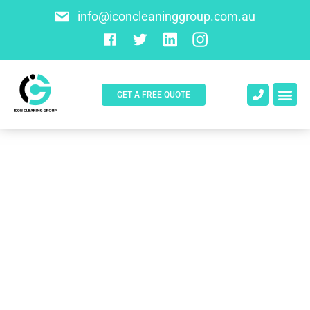
info@iconcleaninggroup.com.au
GET A FREE QUOTE