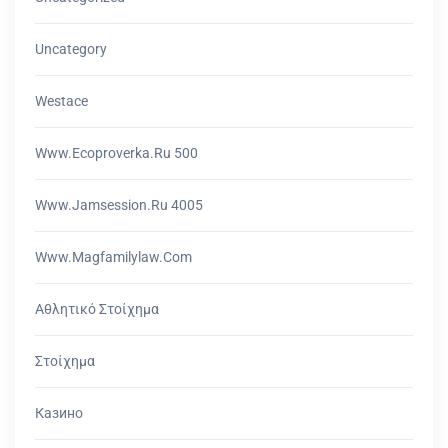
Uncategory
Westace
Www.ecoproverka.ru 500
Www.jamsession.ru 4005
Www.magfamilylaw.com
Αθλητικό Στοίχημα
Στοίχημα
Казино